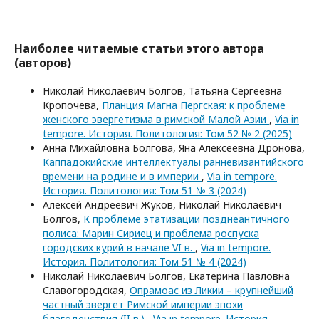
Наиболее читаемые статьи этого автора
(авторов)
Николай Николаевич Болгов, Татьяна Сергеевна
Кропочева,
Планция Магна Пергская: к проблеме
женского эвергетизма в римской Малой Азии
,
Via in
tempore. История. Политология: Том 52 № 2 (2025)
Анна Михайловна Болгова, Яна Алексеевна Дронова,
Каппадокийские интеллектуалы ранневизантийского
времени на родине и в империи
,
Via in tempore.
История. Политология: Том 51 № 3 (2024)
Алексей Андреевич Жуков, Николай Николаевич
Болгов,
К проблеме этатизации позднеантичного
полиса: Марин Сириец и проблема роспуска
городских курий в начале VI в.
,
Via in tempore.
История. Политология: Том 51 № 4 (2024)
Николай Николаевич Болгов, Екатерина Павловна
Славогородская,
Опрамоас из Ликии – крупнейший
частный эвергет Римской империи эпохи
благоденствия (II в.)
,
Via in tempore. История.