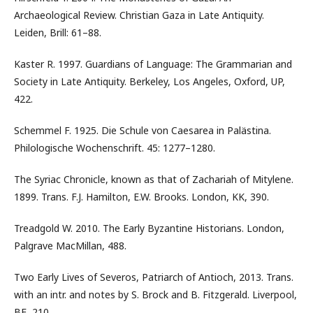
Archaeological Review. Christian Gaza in Late Antiquity.
Leiden, Brill: 61–88.
Kaster R. 1997. Guardians of Language: The Grammarian and
Society in Late Antiquity. Berkeley, Los Angeles, Oxford, UP,
422.
Schemmel F. 1925. Die Schule von Caesarea in Palästina.
Philologische Wochenschrift. 45: 1277–1280.
The Syriac Chronicle, known as that of Zachariah of Mitylene.
1899. Trans. F.J. Hamilton, E.W. Brooks. London, KK, 390.
Treadgold W. 2010. The Early Byzantine Historians. London,
Palgrave MacMillan, 488.
Two Early Lives of Severos, Patriarch of Antioch, 2013. Trans.
with an intr. and notes by S. Brock and B. Fitzgerald. Liverpool,
BE, 210.