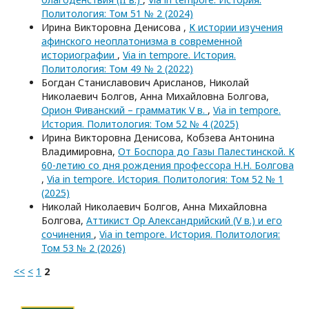
Политология: Том 51 № 2 (2024)
Ирина Викторовна Денисова ,
К истории изучения
афинского неоплатонизма в современной
историографии
,
Via in tempore. История.
Политология: Том 49 № 2 (2022)
Богдан Станиславович Арисланов, Николай
Николаевич Болгов, Анна Михайловна Болгова,
Орион Фиванский – грамматик V в.
,
Via in tempore.
История. Политология: Том 52 № 4 (2025)
Ирина Викторовна Денисова, Кобзева Антонина
Владимировна,
От Боспора до Газы Палестинской. К
60-летию со дня рождения профессора Н.Н. Болгова
,
Via in tempore. История. Политология: Том 52 № 1
(2025)
Николай Николаевич Болгов, Анна Михайловна
Болгова,
Аттикист Ор Александрийский (V в.) и его
сочинения
,
Via in tempore. История. Политология:
Том 53 № 2 (2026)
<<
<
1
2