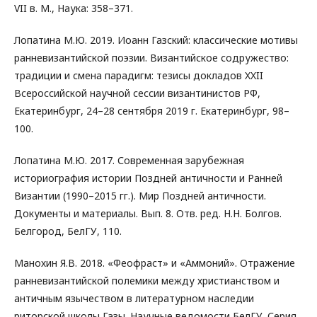
VII в. М., Наука: 358–371.
Лопатина М.Ю. 2019. Иоанн Газский: классические мотивы
ранневизантийской поэзии. Византийское содружество:
традиции и смена парадигм: тезисы докладов XXII
Всероссийской научной сессии византинистов РФ,
Екатеринбург, 24–28 сентября 2019 г. Екатеринбург, 98–
100.
Лопатина М.Ю. 2017. Современная зарубежная
историография истории Поздней античности и Ранней
Византии (1990–2015 гг.). Мир Поздней античности.
Документы и материалы. Вып. 8. Отв. ред. Н.Н. Болгов.
Белгород, БелГУ, 110.
Манохин Я.В. 2018. «Феофраст» и «Аммоний». Отражение
ранневизантийской полемики между христианством и
античным язычеством в литературном наследии
риторской школы Газы. Научные ведомости БелГУ. Серия