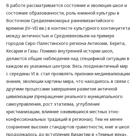
В работе рассматривается состояние и эволюция школ и
состояние образованности, роль книжной культуры в
Восточном Средиземноморье ранневизантийского
времени (IV–VII вв.) в контексте культурного континуитета
между античностью и Средневековьем на примере
городов Сиро-Палестинского региона Антиохии, Берита,
Кесарии и Газы. Помимо внутренней истории школ,
делаются общие наблюдения над спецификой ситуации в
каждом из указанных центров. Весь позднеантичный мир
с середины VI в. стал проявлять признаки медиевализации
знания, эволюции картины мира, что находилось в связи с
другими процессами завершения развития античной
цивилизации (прекращение реального муниципального
самоуправления, рост этатизма, углубление
христианизации, влияние оживившихся местных этно-
конфессиональных традиций в регионах). Тем не менее
сохранение высоких стандартов грамотности, книг и школ
продолжалось до вступления Византии в «Темные века».