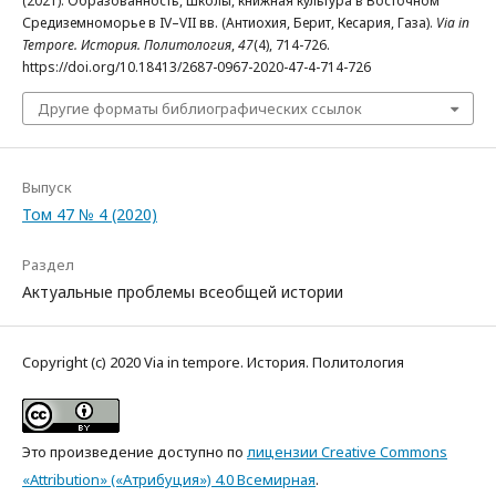
(2021). Образованность, школы, книжная культура в Восточном
Средиземноморье в IV–VII вв. (Антиохия, Берит, Кесария, Газа).
Via in
Tempore. История. Политология
,
47
(4), 714-726.
https://doi.org/10.18413/2687-0967-2020-47-4-714-726
Другие форматы библиографических ссылок
Выпуск
Том 47 № 4 (2020)
Раздел
Актуальные проблемы всеобщей истории
Copyright (c) 2020 Via in tempore. История. Политология
Это произведение доступно по
лицензии Creative Commons
«Attribution» («Атрибуция») 4.0 Всемирная
.