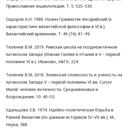
Православная энциклопедия. Т. 5: 525–530.
Сидоров А.И. 1988. Иоанн Грамматик Кесарийский (к
характеристике византийской философии в VI в.).
Византийский временник. Т. 49 (74): 81–99.
Тюленев В.М. 2019. Римская школа на позднеантичном
латинском Западе (Южная Галлия и Италия в V – первой
половине VI в.). Иваново, ИвГУ, 224.
Тюленев В.М. 2018. Эллинская словесность и ученость на
латинском Западе V – первой половины VI вв. Cursor
Mundi: человек Античности, Средневековья и
Возрождения. 10: 40–53.
Удальцова З.В. 1974. Идейно-политическая борьба в
Ранней Византии (по данным историков IV–VII вв.). М.,
Наука, 388.