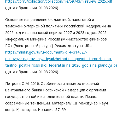
https://cbr.ru/collection/collection/file/59743/fi_review_2025.pdf
(дата обращения: 01.03.2026).
Основные направления бюджетной, налоговой и
таможенно-тарифной политики Российской Федерации на
2026 год и на плановый период 2027 и 2028 годов. 2025.
Информация Минфина России (Министерство финансов
РФ). [Электронный ресурс]. Режим доступа: URL:
https://minfin.gov.ru/ru/document?id_4=314027-
osnovnye_napravleniya_byudzhetnoi_nalogovoi_i_tamozhenno-
tarifnoi_politiki_rossiiskoi_federatsii_na_2026_god_i_na_planovyi
(дата обращения: 01.03.2026).
Петрова О.М. 2016. Особенности взаимоотношений
центрального банка Российской Федерации с органами
государственной и исполнительной власти. Право:
современные тенденции. Материалы III Междунар. науч.
конф. Краснодар, Новация: 57–59.