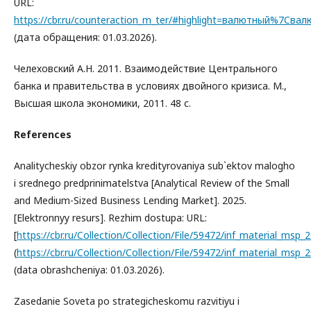
URL:
https://cbr.ru/counteraction_m_ter/#highlight=валютный%7C
(дата обращения: 01.03.2026).
Челеховский А.Н. 2011. Взаимодействие Центрального
банка и правительства в условиях двойного кризиса. М.,
Высшая школа экономики, 2011. 48 с.
References
Analitycheskiy obzor rynka kredityrovaniya sub`ektov malogho
i srednego predprinimatelstva [Analytical Review of the Small
and Medium-Sized Business Lending Market]. 2025.
[Elektronnyy resurs]. Rezhim dostupa: URL:
[
https://cbr.ru/Collection/Collection/File/59472/inf_material_msp_
(
https://cbr.ru/Collection/Collection/File/59472/inf_material_msp_
(data obrashcheniya: 01.03.2026).
Zasedanie Soveta po strategicheskomu razvitiyu i