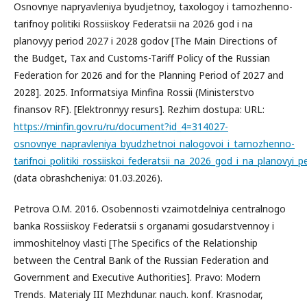
Osnovnye napryavleniya byudjetnoy, taxologoy i tamozhenno-
tarifnoy politiki Rossiiskoy Federatsii na 2026 god i na
planovyy period 2027 i 2028 godov [The Main Directions of
the Budget, Tax and Customs-Tariff Policy of the Russian
Federation for 2026 and for the Planning Period of 2027 and
2028]. 2025. Informatsiya Minfina Rossii (Ministerstvo
finansov RF). [Elektronnyy resurs]. Rezhim dostupa: URL:
https://minfin.gov.ru/ru/document?id_4=314027-
osnovnye_napravleniya_byudzhetnoi_nalogovoi_i_tamozhenno-
tarifnoi_politiki_rossiiskoi_federatsii_na_2026_god_i_na_planovyi
(data obrashcheniya: 01.03.2026).
Petrova O.M. 2016. Osobennosti vzaimotdelniya centralnogo
banka Rossiiskoy Federatsii s organami gosudarstvennoy i
immoshitelnoy vlasti [The Specifics of the Relationship
between the Central Bank of the Russian Federation and
Government and Executive Authorities]. Pravo: Modern
Trends. Materialy III Mezhdunar. nauch. konf. Krasnodar,