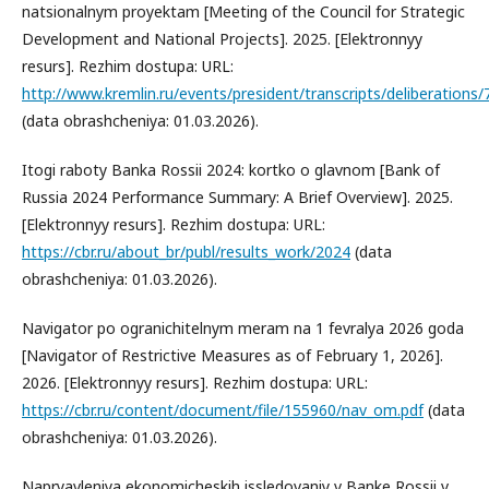
natsionalnym proyektam [Meeting of the Council for Strategic
Development and National Projects]. 2025. [Elektronnyy
resurs]. Rezhim dostupa: URL:
http://www.kremlin.ru/events/president/transcripts/deliberations
(data obrashcheniya: 01.03.2026).
Itogi raboty Banka Rossii 2024: kortko o glavnom [Bank of
Russia 2024 Performance Summary: A Brief Overview]. 2025.
[Elektronnyy resurs]. Rezhim dostupa: URL:
https://cbr.ru/about_br/publ/results_work/2024
(data
obrashcheniya: 01.03.2026).
Navigator po ogranichitelnym meram na 1 fevralya 2026 goda
[Navigator of Restrictive Measures as of February 1, 2026].
2026. [Elektronnyy resurs]. Rezhim dostupa: URL:
https://cbr.ru/content/document/file/155960/nav_om.pdf
(data
obrashcheniya: 01.03.2026).
Napryavleniya ekonomicheskih issledovaniy v Banke Rossii v