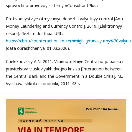
spravochno-pravovoy sistemy «ConsultantPlus».
Protivodeystviye otmyvaniyu denezh i valyutnyy control [Anti-
Money Laundering and Currency Control]. 2019. [Elektronnyy
resurs]. Rezhim dostupa: URL:
https://cbr.ru/counteraction_m_ter/#highlight=valyutny%7Cvalyu
(data obrashcheniya: 01.03.2026).
Chelekhovskiy A.N. 2011. Vzaimotdelniye Centralnogo banka i
pravitelstva v usloviyakh dvojno krizisa [Interaction between
the Central Bank and the Government in a Double Crisis]. M.,
Vysshaya shkola ekonomiki, 2011. 48 s.