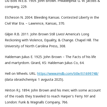
Du Bois W.E.B. 1909. John Brown. Philadelphia: G. W. Jacobs &
company, 229.
Etcheson N. 2004. Bleeding Kansas. Contested Liberty in the
Civil War Era. – Lawrence, Kansas, 370.
Gilpin R.B. 2011. John Brown Still Lives! America’s Long
Reckoning with Violence, Equality, & Change. Chapel Hill. The
University of North Carolina Press, 308.
Haldeman-Julius E. 1925. John Brown – The Facts of his life
and martyrdom. Girard, KS: Haldeman-Julius Co, 64.
Hell on Wheels. URL:
https://www.imdb.com/title/tt1699748/
(data obrashcheniya: 1 avgusta 2025).
Hinton R.J. 1894. John Brown and his men; with some account
of the roads they traveled to reach Harper's Ferry. NY and
London: Funk & Wagnalls Company, 766.