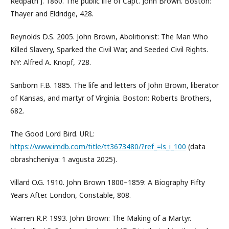
Redpath J. 1860. The public life of Capt. John Brown. Boston:
Thayer and Eldridge, 428.
Reynolds D.S. 2005. John Brown, Abolitionist: The Man Who
Killed Slavery, Sparked the Civil War, and Seeded Civil Rights.
NY: Alfred A. Knopf, 728.
Sanborn F.B. 1885. The life and letters of John Brown, liberator
of Kansas, and martyr of Virginia. Boston: Roberts Brothers,
682.
The Good Lord Bird. URL:
https://www.imdb.com/title/tt3673480/?ref_=ls_i_100
(data
obrashcheniya: 1 avgusta 2025).
Villard O.G. 1910. John Brown 1800–1859: A Biography Fifty
Years After. London, Constable, 808.
Warren R.P. 1993. John Brown: The Making of a Martyr.