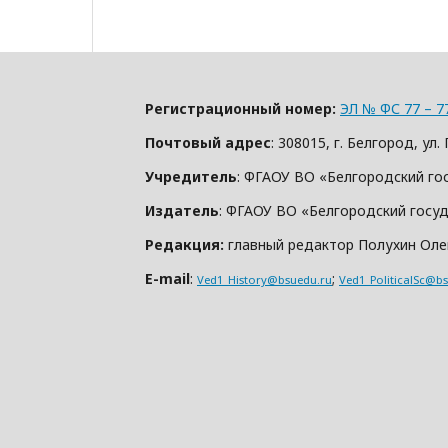
Регистрационный номер:
ЭЛ № ФС 77 – 7
Почтовый адрес
: 308015, г. Белгород, у
Учредитель
: ФГАОУ ВО «Белгородский го
Издатель
: ФГАОУ ВО «Белгородский госу
Редакция:
главный редактор Полухин Олег
E-mail
:
;
Ved1_History@bsuedu.ru
Ved1_PoliticalSc@b