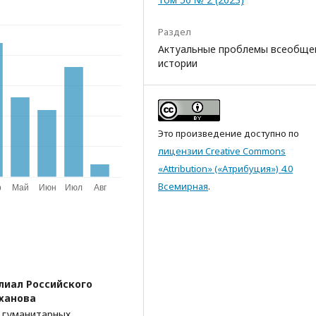
Раздел
Актуальные проблемы всеобще
истории
Это произведение доступно по
лицензии Creative Commons
«Attribution» («Атрибуция») 4.0
Всемирная
.
лиал Российского
еханова
 гуманитарных