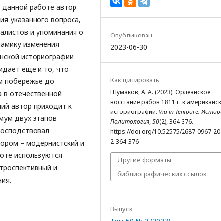
В данной работе автор
ия указанного вопроса,
алистов и упоминания о
Опубликован
намику изменения
2023-06-30
анской историографии.
дает еще и то, что
Как цитировать
ом побережье до
Шумаков, А. А. (2023). Орлеанское
 в отечественной
восстание рабов 1811 г. в американс
ний автор приходит к
историографии.
Via in Tempore. Истор
мум двух этапов
Политология
,
50
(2), 364-376.
 господствовал
https://doi.org/10.52575/2687-0967-20
2-364-376
тором – модернистский и
боте используются
Другие форматы
етроспективный и
библиографических ссылок
ия.
Выпуск
Том 50 № 2 (2023)