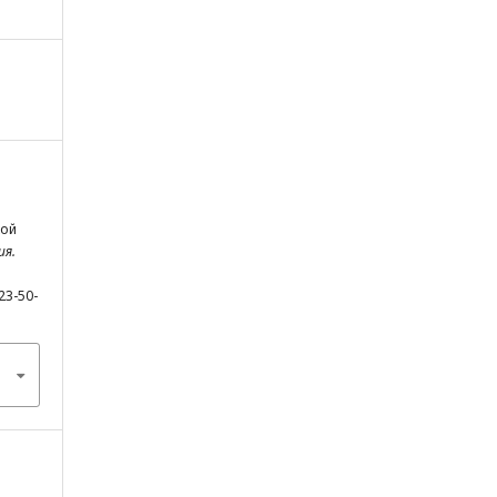
кой
ия.
23-50-