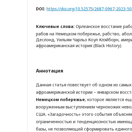
DOI:
https://doi.org/10.52575/2687-0967-2023-5
Ключевые слова:
Орлеанское восстание рабо
рабов на Немецком побережье, рабство, або
Деслонд, Уильям Чарльз Коул Клэйборн, амер
афроамериканская история (Black History)
Аннотация
Данная статья повествует об одном из самых
афроамериканской истории – январском восста
Немецком побережье
, которое является е
вооруженным выступлением чернокожих невол
США. «Загадочность» этого события объясня
ограниченностью и тенденциозностью имеющ
базы, не позволяющей сформировать единого