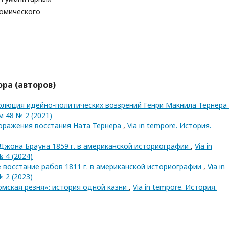
номического
ра (авторов)
олюция идейно-политических воззрений Генри Макнила Тернера
м 48 № 2 (2021)
оражения восстания Ната Тернера
,
Via in tempore. История.
Джона Брауна 1859 г. в американской историографии
,
Via in
 4 (2024)
 восстание рабов 1811 г. в американской историографии
,
Via in
 2 (2023)
мская резня»: история одной казни
,
Via in tempore. История.