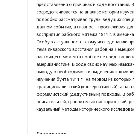
представления о причинах и ходе восстания. 
сосредотачивается на анализе истории изучен
подробно рассматривая труды ведущих специ
данном событии, а главное – прослеживая ди
восприятия рабского мятежа 1811 г. в америк
Особую актуальность этому исследованию при
тема январского восстания рабов на Немецк
настоящего момента вообще не представлена
американистике. В ходе своих научных изыска
выводу о необходимости выделения как мини
изучения бунта 1811 г., на первом из которых
традиционалистский (консервативный), а на в
формалистский (дедуктивный) подходы. В ра
описательный, сравнительно-исторический, р
каузальный методы исторического исследован
Скачивания