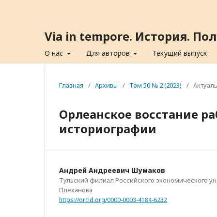
Via in tempore. История. П
О нас
Для авторов
Текущий выпуск
Главная
/
Архивы
/
Том 50 № 2 (2023)
/
Актуал
Орлеанское восстание ра
историографии
Андрей Андреевич Шумаков
Тульский филиал Российского экономического уни
Плеханова
https://orcid.org/0000-0003-4184-6232