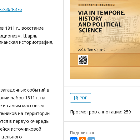
0-2-364-376
в 1811 г., восстание
лиционизм, Шарль
иканская историография,
 загадочных событий в
нии рабов 1811 г. на
PDF
ще и самым массовым
Просмотров аннотации: 259
ьников на территории
ется в первую очередь
ейся источниковой
Поделиться
 цельного