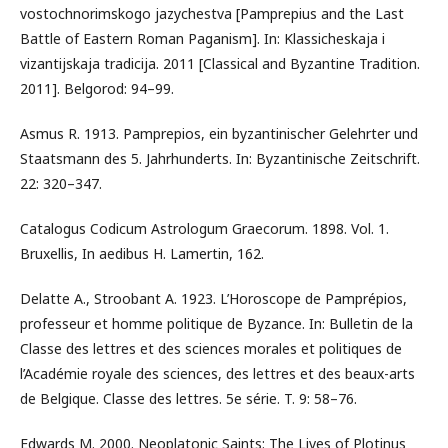
vostochnorimskogo jazychestva [Pamprepius and the Last
Battle of Eastern Roman Paganism]. In: Klassicheskaja i
vizantijskaja tradicija. 2011 [Classical and Byzantine Tradition.
2011]. Belgorod: 94–99.
Asmus R. 1913. Pamprepios, ein byzantinischer Gelehrter und
Staatsmann des 5. Jahrhunderts. In: Byzantinische Zeitschrift.
22: 320–347.
Catalogus Codicum Astrologum Graecorum. 1898. Vol. 1.
Bruxellis, In aedibus H. Lamertin, 162.
Delatte A., Stroobant A. 1923. L’Horoscope de Pamprépios,
professeur et homme politique de Byzance. In: Bulletin de la
Classe des lettres et des sciences morales et politiques de
l’Académie royale des sciences, des lettres et des beaux-arts
de Belgique. Classe des lettres. 5e série. T. 9: 58–76.
Edwards M. 2000. Neoplatonic Saints: The Lives of Plotinus