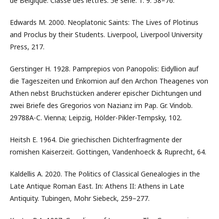
de Belgique. Classe des lettres. 5e série. T. 9: 58–76.
Edwards M. 2000. Neoplatonic Saints: The Lives of Plotinus
and Proclus by their Students. Liverpool, Liverpool University
Press, 217.
Gerstinger H. 1928. Pamprepios von Panopolis: Eidyllion auf
die Tageszeiten und Enkomion auf den Archon Theagenes von
Athen nebst Bruchstücken anderer epischer Dichtungen und
zwei Briefe des Gregorios von Nazianz im Pap. Gr. Vindob.
29788A-C. Vienna; Leipzig, Hölder-Pikler-Tempsky, 102.
Heitsh E. 1964. Die griechischen Dichterfragmente der
romishen Kaiserzeit. Gottingen, Vandenhoeck & Ruprecht, 64.
Kaldellis A. 2020. The Politics of Classical Genealogies in the
Late Antique Roman East. In: Athens II: Athens in Late
Antiquity. Tubingen, Mohr Siebeck, 259–277.