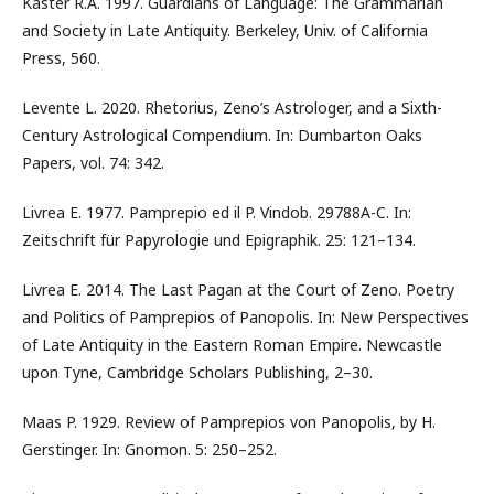
Kaster R.A. 1997. Guardians of Language: The Grammarian
and Society in Late Antiquity. Berkeley, Univ. of California
Press, 560.
Levente L. 2020. Rhetorius, Zeno’s Astrologer, and a Sixth-
Century Astrological Compendium. In: Dumbarton Oaks
Papers, vol. 74: 342.
Livrea E. 1977. Pamprepio ed il P. Vindob. 29788A-C. In:
Zeitschrift für Papyrologie und Epigraphik. 25: 121–134.
Livrea E. 2014. The Last Pagan at the Court of Zeno. Poetry
and Politics of Pamprepios of Panopolis. In: New Perspectives
of Late Antiquity in the Eastern Roman Empire. Newcastle
upon Tyne, Cambridge Scholars Publishing, 2–30.
Maas P. 1929. Review of Pamprepios von Panopolis, by H.
Gerstinger. In: Gnomon. 5: 250–252.