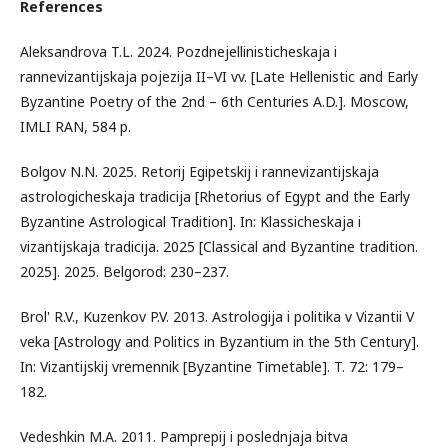
References
Aleksandrova T.L. 2024. Pozdnejellinisticheskaja i
rannevizantijskaja pojezija II–VI vv. [Late Hellenistic and Early
Byzantine Poetry of the 2nd – 6th Centuries A.D.]. Moscow,
IMLI RAN, 584 p.
Bolgov N.N. 2025. Retorij Egipetskij i rannevizantijskaja
astrologicheskaja tradicija [Rhetorius of Egypt and the Early
Byzantine Astrological Tradition]. In: Klassicheskaja i
vizantijskaja tradicija. 2025 [Classical and Byzantine tradition.
2025]. 2025. Belgorod: 230–237.
Brol' R.V., Kuzenkov P.V. 2013. Astrologija i politika v Vizantii V
veka [Astrology and Politics in Byzantium in the 5th Century].
In: Vizantijskij vremennik [Byzantine Timetable]. T. 72: 179–
182.
Vedeshkin M.A. 2011. Pamprepij i poslednjaja bitva