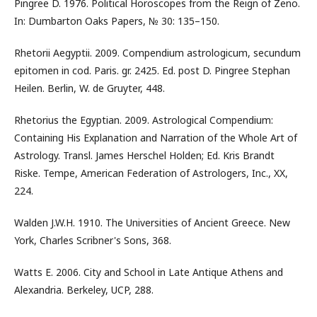
Pingree D. 1976. Political Horoscopes from the Reign of Zeno.
In: Dumbarton Oaks Papers, № 30: 135–150.
Rhetorii Aegyptii. 2009. Compendium astrologicum, secundum
epitomen in cod. Paris. gr. 2425. Ed. post D. Pingree Stephan
Heilen. Berlin, W. de Gruyter, 448.
Rhetorius the Egyptian. 2009. Astrological Compendium:
Containing His Explanation and Narration of the Whole Art of
Astrology. Transl. James Herschel Holden; Ed. Kris Brandt
Riske. Tempe, American Federation of Astrologers, Inc., XX,
224.
Walden J.W.H. 1910. The Universities of Ancient Greece. New
York, Charles Scribner's Sons, 368.
Watts E. 2006. City and School in Late Antique Athens and
Alexandria. Berkeley, UCP, 288.