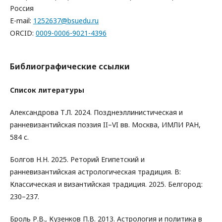
Россия
E-mail:
1252637@bsuedu.ru
ORCID:
0009-0006-9021-4396
Библиографические ссылки
Список литературы
Александрова Т.Л. 2024. Позднеэллинистическая и
ранневизантийская поэзия II–VI вв. Москва, ИМЛИ РАН,
584 с.
Болгов Н.Н. 2025. Реторий Египетский и
ранневизантийская астрологическая традиция. В:
Классическая и византийская традиция. 2025. Белгород:
230–237.
Броль Р.В., Кузенков П.В. 2013. Астрология и политика в