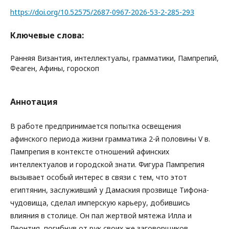
https://doi.org/10.52575/2687-0967-2026-53-2-285-293
Ключевые слова:
Ранняя Византия, интеллектуалы, грамматики, Пампрепий,
Феаген, Афины, гороскоп
Аннотация
В работе предпринимается попытка освещения
афинского периода жизни грамматика 2-й половины V в.
Пампрепия в контексте отношений афинских
интеллектуалов и городской знати. Фигура Пампрепия
вызывает особый интерес в связи с тем, что этот
египтянин, заслуживший у Дамаския прозвище Тифона-
чудовища, сделал имперскую карьеру, добившись
влияния в столице. Он пал жертвой мятежа Илла и
Леонтия, погибнув от рук своих же заговорщиков.