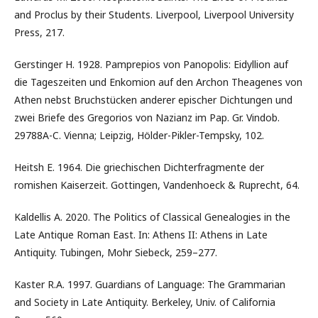
and Proclus by their Students. Liverpool, Liverpool University
Press, 217.
Gerstinger H. 1928. Pamprepios von Panopolis: Eidyllion auf
die Tageszeiten und Enkomion auf den Archon Theagenes von
Athen nebst Bruchstücken anderer epischer Dichtungen und
zwei Briefe des Gregorios von Nazianz im Pap. Gr. Vindob.
29788A-C. Vienna; Leipzig, Hölder-Pikler-Tempsky, 102.
Heitsh E. 1964. Die griechischen Dichterfragmente der
romishen Kaiserzeit. Gottingen, Vandenhoeck & Ruprecht, 64.
Kaldellis A. 2020. The Politics of Classical Genealogies in the
Late Antique Roman East. In: Athens II: Athens in Late
Antiquity. Tubingen, Mohr Siebeck, 259–277.
Kaster R.A. 1997. Guardians of Language: The Grammarian
and Society in Late Antiquity. Berkeley, Univ. of California