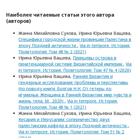
Наиболее читаемые статьи этого автора
(авторов)
Жанна Михайловна Сухова, Ирина Юрьевна Ващева,
Специфика городской жизни провинции Палестина в
эпоху Поздней античности
,
Via in tempore. История.
Политология: Том 48 № 2 (2021)
Ирина Юрьевна Ващева,
Принцевы острова в
пенитенциарной системе Византийской империи
,
Via
in tempore. История. Политология: Том 47 № 4 (2020)
Ирина Юрьевна Ващева,
Ранняя Византия и
гендерные исследования: проблемы и перспективы
(по поводу книги: Болгов Н.Н. От гетеры до
игуменьи. Женщина в Ранней Византии: мир чувств и
жизнь тела. М., 2020)
,
Via in tempore. История.
Политология: Том 48 № 1 (2021)
Жанна Михайловна Сухова, Ирина Юрьевна Ващева,
Кесария и Иерусалим: соперничество двух
палестинских кафедр в эпоху Поздней античности
,
Via in tempore. История. Политология: Том 51 № 2
(2024)