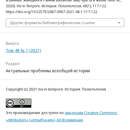
игуменьи. Женщина в Ранней Византии: мир чувств и жизнь тела. М.,
2020).
Via in Tempore. История. Политология
,
48
(1), 117-122.
https://doi.org/10.52575/2687-0967-2021-48-1-117-122
Другие форматы библиографических ссылок
Выпуск
Том 48 № 1 (2021)
Раздел
Актуальные проблемы всеобщей истории
Copyright (c) 2021 Via in tempore. История. Политология
Это произведение доступно по
лицензии Creative Commons
«Attribution» («Атрибуция») 4.0 Всемирная
.