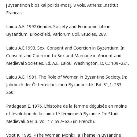
[Byzantinon bios kai politis-mos]. 8 vols. Athens: Institut
Francais.
Laiou A.E. 1992.Gender, Society and Economic Life in
Byzantium. Brookfield, Variorum Coll. Studies, 268.
Laiou A.E.1993. Sex, Consent and Coercion in Byzantium. In:
Consent and Coercion to Sex and Marriage in Ancient and
Medieval Societies. Ed. A.E. Laiou. Washington, D. C.: 109–221.
Laiou A.E. 1981. The Role of Women in Byzantine Society. In:
Jahrbuch der Österreichi-schen Byzantinistik. Bd. 31,1: 233–
260.
Patlagean E. 1976. L’histoire de la femme déguisée en moine
et l’évolution de la sainteté féminine à Byzance. In: Studi
Medievali. Ser. 3. Vol. 17: 597–625 (in French).
Vogt K. 1995. «The Woman Monk»: a Theme in Byzantine