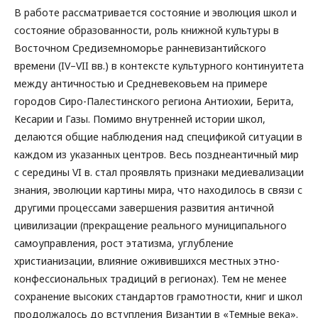
В работе рассматривается состояние и эволюция школ и
состояние образованности, роль книжной культуры в
Восточном Средиземноморье ранневизантийского
времени (IV–VII вв.) в контексте культурного континуитета
между античностью и Средневековьем на примере
городов Сиро-Палестинского региона Антиохии, Берита,
Кесарии и Газы. Помимо внутренней истории школ,
делаются общие наблюдения над спецификой ситуации в
каждом из указанных центров. Весь позднеантичный мир
с середины VI в. стал проявлять признаки медиевализации
знания, эволюции картины мира, что находилось в связи с
другими процессами завершения развития античной
цивилизации (прекращение реального муниципального
самоуправления, рост этатизма, углубление
христианизации, влияние оживившихся местных этно-
конфессиональных традиций в регионах). Тем не менее
сохранение высоких стандартов грамотности, книг и школ
продолжалось до вступления Византии в «Темные века».