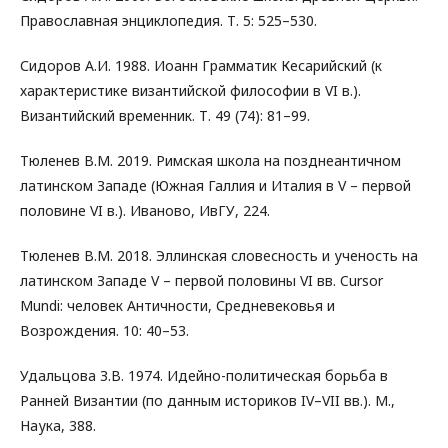
Православная энциклопедия. Т. 5: 525–530.
Сидоров А.И. 1988. Иоанн Грамматик Кесарийский (к
характеристике византийской философии в VI в.).
Византийский временник. Т. 49 (74): 81–99.
Тюленев В.М. 2019. Римская школа на позднеантичном
латинском Западе (Южная Галлия и Италия в V – первой
половине VI в.). Иваново, ИвГУ, 224.
Тюленев В.М. 2018. Эллинская словесность и ученость на
латинском Западе V – первой половины VI вв. Cursor
Mundi: человек Античности, Средневековья и
Возрождения. 10: 40–53.
Удальцова З.В. 1974. Идейно-политическая борьба в
Ранней Византии (по данным историков IV–VII вв.). М.,
Наука, 388.