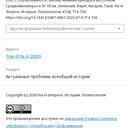
(2021). Образованность, школы, книжная культура в Восточном
Средиземноморье в IV–VII вв. (Антиохия, Берит, Кесария, Газа).
Via in
Tempore. История. Политология
,
47
(4), 714-726.
https://doi.org/10.18413/2687-0967-2020-47-4-714-726
Другие форматы библиографических ссылок
Выпуск
Том 47 № 4 (2020)
Раздел
Актуальные проблемы всеобщей истории
Copyright (c) 2020 Via in tempore. История. Политология
Это произведение доступно по
лицензии Creative Commons
«Attribution» («Атрибуция») 4.0 Всемирная
.