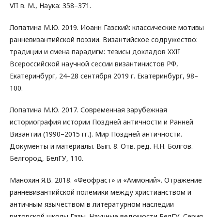
VII в. М., Наука: 358–371.
Лопатина М.Ю. 2019. Иоанн Газский: классические мотивы
ранневизантийской поэзии. Византийское содружество:
традиции и смена парадигм: тезисы докладов XXII
Всероссийской научной сессии византинистов РФ,
Екатеринбург, 24–28 сентября 2019 г. Екатеринбург, 98–
100.
Лопатина М.Ю. 2017. Современная зарубежная
историография истории Поздней античности и Ранней
Византии (1990–2015 гг.). Мир Поздней античности.
Документы и материалы. Вып. 8. Отв. ред. Н.Н. Болгов.
Белгород, БелГУ, 110.
Манохин Я.В. 2018. «Феофраст» и «Аммоний». Отражение
ранневизантийской полемики между христианством и
античным язычеством в литературном наследии
риторской школы Газы. Научные ведомости БелГУ. Серия