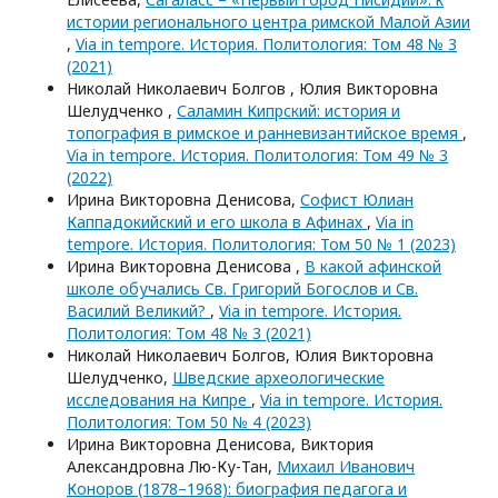
истории регионального центра римской Малой Азии
,
Via in tempore. История. Политология: Том 48 № 3
(2021)
Николай Николаевич Болгов , Юлия Викторовна
Шелудченко ,
Саламин Кипрcкий: история и
топография в римское и ранневизантийское время
,
Via in tempore. История. Политология: Том 49 № 3
(2022)
Ирина Викторовна Денисова,
Софист Юлиан
Каппадокийский и его школа в Афинах
,
Via in
tempore. История. Политология: Том 50 № 1 (2023)
Ирина Викторовна Денисова ,
В какой афинской
школе обучались Св. Григорий Богослов и Св.
Василий Великий?
,
Via in tempore. История.
Политология: Том 48 № 3 (2021)
Николай Николаевич Болгов, Юлия Викторовна
Шелудченко,
Шведские археологические
исследования на Кипре
,
Via in tempore. История.
Политология: Том 50 № 4 (2023)
Ирина Викторовна Денисова, Виктория
Александровна Лю-Ку-Тан,
Михаил Иванович
Коноров (1878–1968): биография педагога и