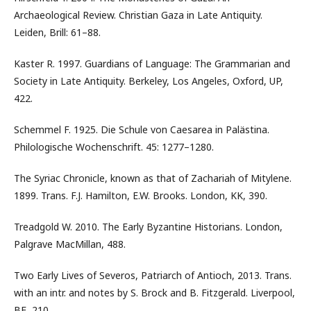
Archaeological Review. Christian Gaza in Late Antiquity.
Leiden, Brill: 61–88.
Kaster R. 1997. Guardians of Language: The Grammarian and
Society in Late Antiquity. Berkeley, Los Angeles, Oxford, UP,
422.
Schemmel F. 1925. Die Schule von Caesarea in Palästina.
Philologische Wochenschrift. 45: 1277–1280.
The Syriac Chronicle, known as that of Zachariah of Mitylene.
1899. Trans. F.J. Hamilton, E.W. Brooks. London, KK, 390.
Treadgold W. 2010. The Early Byzantine Historians. London,
Palgrave MacMillan, 488.
Two Early Lives of Severos, Patriarch of Antioch, 2013. Trans.
with an intr. and notes by S. Brock and B. Fitzgerald. Liverpool,
BE, 210.