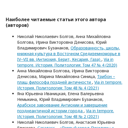
Наиболее читаемые статьи этого автора
(авторов)
Николай Николаевич Болгов, Анна Михайловна
Болгова, Ирина Викторовна Денисова, Юрий
Владимирович Бузанаков,
Образованность, школы,
книжная культура в Восточном Средиземноморье в
IV–VII вв. (Антиохия, Берит, Кесария, Газа)
,
Via in
tempore. История. Политология: Том 47 № 4 (2020)
Анна Михайловна Болгова, Ирина Викторовна
Денисова, Марина Михайловна Синица,
Трибон –
плащ философа поздней античности
,
Via in tempore.
История. Политология: Том 48 № 4 (2021)
Яна Юрьевна Иваницкая, Елена Валерьевна
Немыкина, Юрий Владимирович Бузанаков,
Арабское завоевание Антиохии и завершение
позднеантичной истории города
,
Via in tempore.
История. Политология: Том 48 № 2 (2021)
Николай Николаевич Болгов, Анастасия Юрьевна
Елисеева,
Сагаласс – «Первый город Писидии»: к