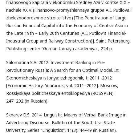
finansovogo kapitala v ekonomiku Sredney Azii v kontse XIX –
nachale XX v. (Finansovo-promyshlennaya gruppa A.I. Putilova i
zheleznodorozhnoe stroitel'stvo) [The Penetration of Large
Russian Financial Capital into the Economy of Central Asia in
the Late 19th – Early 20th Centuries (A.I. Putilov's Financial-
Industrial Group and Railway Construction)]. Saint Petersburg,
Publishing center “Gumanitarnaya akademiya”, 224 p.
Salomatina S.A. 2012. Investment Banking in Pre-
Revolutionary Russia: A Search for an Optimal Model. In:
Ekonomicheskaya istoriya: ezhegodnik, t. 2011−2012
[Economic History: Yearbook, vol. 2011−2012]. Moscow,
Rossiyskaya politicheskaya entsiklopediya (ROSSPEN):
247−292 (in Russian).
Sknarev D.S. 2014. Linguistic Means of Verbal Bank Image in
Advertising Discourse. Bulletin of the South Ural State
University. Series “Linguistics”, 11(3): 44−49 (in Russian).