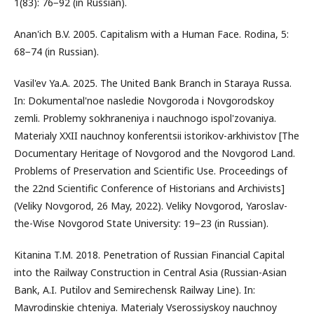
1(83): 76−92 (in Russian).
Anan'ich B.V. 2005. Capitalism with a Human Face. Rodina, 5:
68−74 (in Russian).
Vasil'ev Ya.A. 2025. The United Bank Branch in Staraya Russa.
In: Dokumental'noe nasledie Novgoroda i Novgorodskoy
zemli. Problemy sokhraneniya i nauchnogo ispol'zovaniya.
Materialy XXII nauchnoy konferentsii istorikov-arkhivistov [The
Documentary Heritage of Novgorod and the Novgorod Land.
Problems of Preservation and Scientific Use. Proceedings of
the 22nd Scientific Conference of Historians and Archivists]
(Veliky Novgorod, 26 May, 2022). Veliky Novgorod, Yaroslav-
the-Wise Novgorod State University: 19−23 (in Russian).
Kitanina T.M. 2018. Penetration of Russian Financial Capital
into the Railway Construction in Central Asia (Russian-Asian
Bank, A.I. Putilov and Semirechensk Railway Line). In:
Mavrodinskie chteniya. Materialy Vserossiyskoy nauchnoy