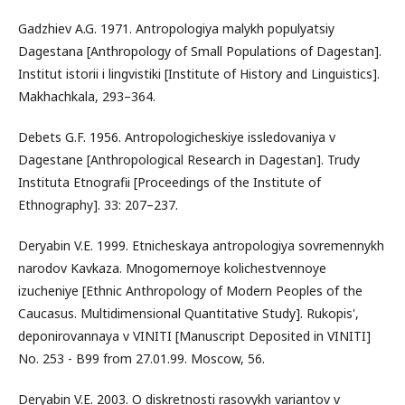
Gadzhiev A.G. 1971. Antropologiya malykh populyatsiy
Dagestana [Anthropology of Small Populations of Dagestan].
Institut istorii i lingvistiki [Institute of History and Linguistics].
Makhachkala, 293–364.
Debets G.F. 1956. Antropologicheskiye issledovaniya v
Dagestane [Anthropological Research in Dagestan]. Trudy
Instituta Etnografii [Proceedings of the Institute of
Ethnography]. 33: 207–237.
Deryabin V.E. 1999. Etnicheskaya antropologiya sovremennykh
narodov Kavkaza. Mnogomernoye kolichestvennoye
izucheniye [Ethnic Anthropology of Modern Peoples of the
Caucasus. Multidimensional Quantitative Study]. Rukopis',
deponirovannaya v VINITI [Manuscript Deposited in VINITI]
No. 253 - B99 from 27.01.99. Moscow, 56.
Deryabin V.E. 2003. O diskretnosti rasovykh variantov v