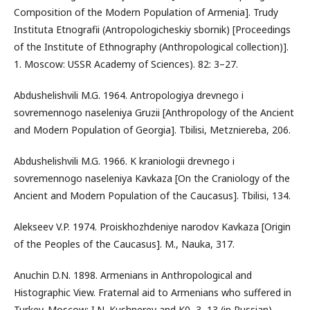
Composition of the Modern Population of Armenia]. Trudy
Instituta Etnografii (Antropologicheskiy sbornik) [Proceedings
of the Institute of Ethnography (Anthropological collection)].
1. Moscow: USSR Academy of Sciences). 82: 3–27.
Abdushelishvili M.G. 1964. Antropologiya drevnego i
sovremennogo naseleniya Gruzii [Anthropology of the Ancient
and Modern Population of Georgia]. Tbilisi, Metzniereba, 206.
Abdushelishvili M.G. 1966. K kraniologii drevnego i
sovremennogo naseleniya Kavkaza [On the Craniology of the
Ancient and Modern Population of the Caucasus]. Tbilisi, 134.
Alekseev V.P. 1974. Proiskhozhdeniye narodov Kavkaza [Origin
of the Peoples of the Caucasus]. M., Nauka, 317.
Anuchin D.N. 1898. Armenians in Anthropological and
Histographic View. Fraternal aid to Armenians who suffered in
Turkey. Moscow: I.N. Kushnerev and K0, 3–13 (in Russian).