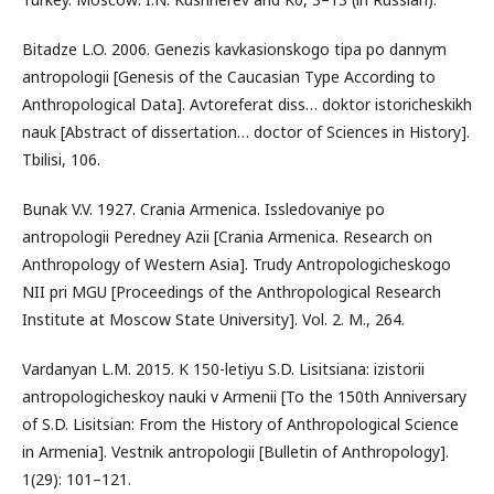
Bitadze L.O. 2006. Genezis kavkasionskogo tipa po dannym
antropologii [Genesis of the Caucasian Type According to
Anthropological Data]. Avtoreferat diss… doktor istoricheskikh
nauk [Abstract of dissertation… doctor of Sciences in History].
Tbilisi, 106.
Bunak V.V. 1927. Crania Armenica. Issledovaniye po
antropologii Peredney Azii [Crania Armenica. Research on
Anthropology of Western Asia]. Trudy Antropologicheskogo
NII pri MGU [Proceedings of the Anthropological Research
Institute at Moscow State University]. Vol. 2. M., 264.
Vardanyan L.M. 2015. K 150-letiyu S.D. Lisitsiana: izistorii
antropologicheskoy nauki v Armenii [To the 150th Anniversary
of S.D. Lisitsian: From the History of Anthropological Science
in Armenia]. Vestnik antropologii [Bulletin of Anthropology].
1(29): 101–121.