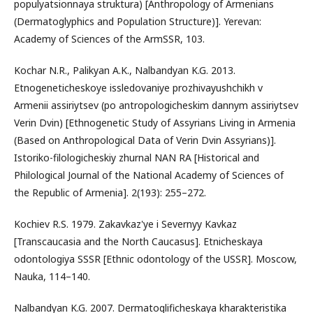
populyatsionnaya struktura) [Anthropology of Armenians
(Dermatoglyphics and Population Structure)]. Yerevan:
Academy of Sciences of the ArmSSR, 103.
Kochar N.R., Palikyan A.K., Nalbandyan K.G. 2013.
Etnogeneticheskoye issledovaniye prozhivayushchikh v
Armenii assiriytsev (po antropologicheskim dannym assiriytsev
Verin Dvin) [Ethnogenetic Study of Assyrians Living in Armenia
(Based on Anthropological Data of Verin Dvin Assyrians)].
Istoriko-filologicheskiy zhurnal NAN RA [Historical and
Philological Journal of the National Academy of Sciences of
the Republic of Armenia]. 2(193): 255–272.
Kochiev R.S. 1979. Zakavkaz'ye i Severnyy Kavkaz
[Transcaucasia and the North Caucasus]. Etnicheskaya
odontologiya SSSR [Ethnic odontology of the USSR]. Moscow,
Nauka, 114–140.
Nalbandyan K.G. 2007. Dermatoglificheskaya kharakteristika