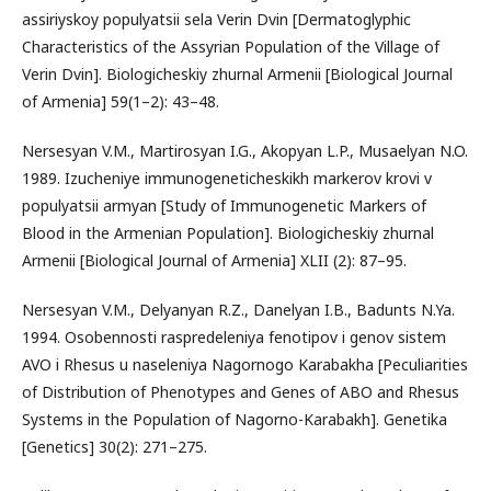
assiriyskoy populyatsii sela Verin Dvin [Dermatoglyphic
Characteristics of the Assyrian Population of the Village of
Verin Dvin]. Biologicheskiy zhurnal Armenii [Biological Journal
of Armenia] 59(1–2): 43–48.
Nersesyan V.M., Martirosyan I.G., Akopyan L.P., Musaelyan N.O.
1989. Izucheniye immunogeneticheskikh markerov krovi v
populyatsii armyan [Study of Immunogenetic Markers of
Blood in the Armenian Population]. Biologicheskiy zhurnal
Armenii [Biological Journal of Armenia] XLII (2): 87–95.
Nersesyan V.M., Delyanyan R.Z., Danelyan I.B., Badunts N.Ya.
1994. Osobennosti raspredeleniya fenotipov i genov sistem
AVO i Rhesus u naseleniya Nagornogo Karabakha [Peculiarities
of Distribution of Phenotypes and Genes of ABO and Rhesus
Systems in the Population of Nagorno-Karabakh]. Genetika
[Genetics] 30(2): 271–275.