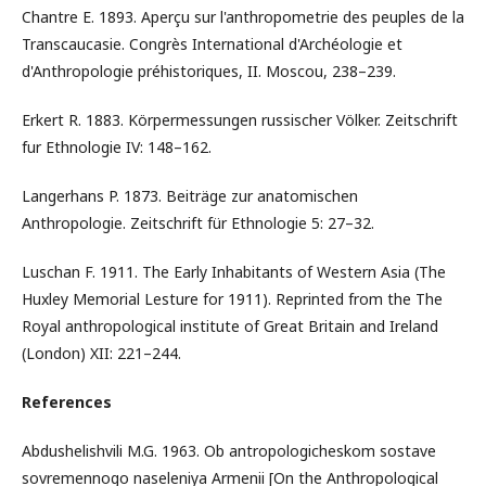
Chantre E. 1893. Aperçu sur l'anthropometrie des peuples de la
Transcaucasie. Congrès International d'Archéologie et
d'Anthropologie préhistoriques, II. Moscou, 238–239.
Erkert R. 1883. Körpermessungen russischer Völker. Zeitschrift
fur Ethnologie IV: 148–162.
Langerhans P. 1873. Beiträge zur anatomischen
Anthropologie. Zeitschrift für Ethnologie 5: 27–32.
Luschan F. 1911. The Early Inhabitants of Western Asia (The
Huxley Memorial Lesture for 1911). Reprinted from the The
Royal anthropological institute of Great Britain and Ireland
(London) XII: 221–244.
References
Abdushelishvili M.G. 1963. Ob antropologicheskom sostave
sovremennogo naseleniya Armenii [On the Anthropological