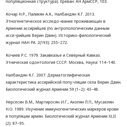
популяционная структура). Ереван: АН АрмССР, 103.
Кочар Н.Р., Паликян А.К., Налбандян К.Г. 2013.
Этногенетическое исследо¬вание проживающих в
Армении ассирийцев (по антропологическим данным
асси¬рийцев Верин Двин). Историко-филологический
журнал НАН РА. 2(193): 255–272.
Кочиев Р.С. 1979. Закавказье и Северный Кавказ.
Этническая одонтология СССР. Москва, Наука: 114–140.
Налбандян К.Г. 2007. Дерматоглифическая
характеристика ассирийской попу¬ляции села Верин Двин.
Биологический журнал Армении 59 (1–2): 43–48.
Нерсесян В.М., Мартиросян И.Г., Акопян Л.П., Мусаелян
Н.О. 1989. Изучение иммуногенетических маркеров крови
в популяции армян. Биологический журнал Армении XLII
(2): 87–95.