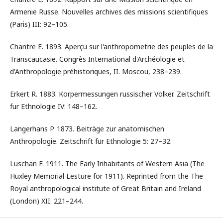
Armenie Russe. Nouvelles archives des missions scientifiques
(Paris) III: 92–105.
Chantre E. 1893. Aperçu sur l'anthropometrie des peuples de la
Transcaucasie. Congrès International d'Archéologie et
d'Anthropologie préhistoriques, II. Moscou, 238–239.
Erkert R. 1883. Körpermessungen russischer Völker. Zeitschrift
fur Ethnologie IV: 148–162.
Langerhans P. 1873. Beiträge zur anatomischen
Anthropologie. Zeitschrift für Ethnologie 5: 27–32.
Luschan F. 1911. The Early Inhabitants of Western Asia (The
Huxley Memorial Lesture for 1911). Reprinted from the The
Royal anthropological institute of Great Britain and Ireland
(London) XII: 221–244.