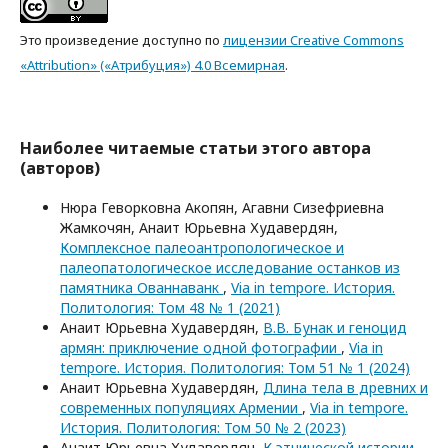
Это произведение доступно по
лицензии Creative Commons
«Attribution» («Атрибуция») 4.0 Всемирная
.
Наиболее читаемые статьи этого автора
(авторов)
Нюра Геворковна Акопян, Агавни Сизефриевна
Жамкочян, Анаит Юрьевна Худавердян,
Комплексное палеоантропологическое и
палеопатологическое исследование останков из
памятника Ованнаванк
,
Via in tempore. История.
Политология: Том 48 № 1 (2021)
Анаит Юрьевна Худавердян,
В.В. Бунак и геноцид
армян: приключение одной фотографии
,
Via in
tempore. История. Политология: Том 51 № 1 (2024)
Анаит Юрьевна Худавердян,
Длина тела в древних и
современных популяциях Армении
,
Via in tempore.
История. Политология: Том 50 № 2 (2023)
Анаит Юрьевна Худавердян,
К этнической истории