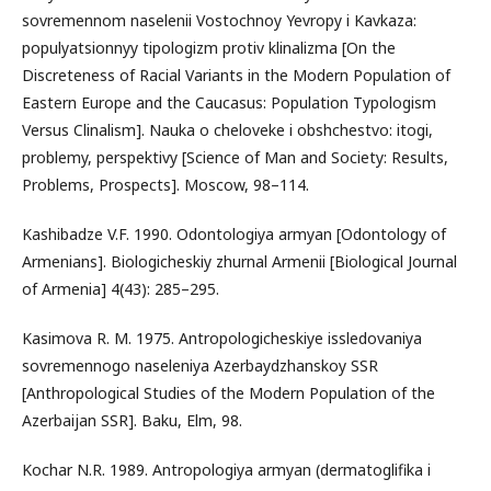
sovremennom naselenii Vostochnoy Yevropy i Kavkaza:
populyatsionnyy tipologizm protiv klinalizma [On the
Discreteness of Racial Variants in the Modern Population of
Eastern Europe and the Caucasus: Population Typologism
Versus Clinalism]. Nauka o cheloveke i obshchestvo: itogi,
problemy, perspektivy [Science of Man and Society: Results,
Problems, Prospects]. Moscow, 98–114.
Kashibadze V.F. 1990. Odontologiya armyan [Odontology of
Armenians]. Biologicheskiy zhurnal Armenii [Biological Journal
of Armenia] 4(43): 285–295.
Kasimova R. M. 1975. Antropologicheskiye issledovaniya
sovremennogo naseleniya Azerbaydzhanskoy SSR
[Anthropological Studies of the Modern Population of the
Azerbaijan SSR]. Baku, Elm, 98.
Kochar N.R. 1989. Antropologiya armyan (dermatoglifika i