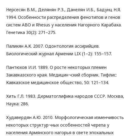
Нерсесян В.М., Делянян Р.З., Данелян И.Б., Бадунц Н.Я.
1994. Особенности распределения фенотипов и генов
систем АВО и Rhesus у населения Нагорного Карабаха.
Генетика 30(2): 271–275.
Паликян А.К. 2007. Одонтология ассирийцев.
Биологический журнал Армении LIX (1–2): 155–157.
Пантюхов И.И. 1889. О росте некоторых племен
Закавказского края. Медицин¬ский сборник. Тифлис:
Кавказское медицинское общество, 50: 121–134.
Хить Г.Л. 1983. Дерматоглифика народов СССР. Москва,
Наука: 286.
Худавердян А.Ю. 2010. Морфологическая изменчивость
некоторых структур¬ных особенностей черепа у
населения Армянского нагорья в свете эпохальных