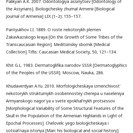
Palikyan A.K. 2007. Odontologiya assiriytsev [Odontology of
the Assyrians]. Biologicheskiy zhurnal Armenii [Biological
Journal of Armenia] LIX (1–2): 155–157.
Pantyukhov I.I. 1889. O roste nekotorykh plemen
Zakavkazskogo kraya [On the Growth of Some Tribes of the
Transcaucasian Region]. Meditsinskiy sbornik [Medical
Collection] Tiflis: Caucasian Medical Society, 50, 121–134.
Khit G.L. 1983. Dermatoglifika narodov SSSR [Dermatoglyphics
of the Peoples of the USSR]. Moscow, Nauka, 286.
Khudaverdyan A.Yu. 2010. Morfologicheskaya izmenchivost'
nekotorykh strukturnykh osobennostey cherepa u naseleniya
Armyanskogo nagor'ya v svete epokhal'nykh protsessov
[Morphological Variability of Some Structural Features of the
Skull in the Population of the Armenian Highlands in Light of
Epochal Processes]. Chelovek: yego biologicheskaya i
sotsial'naya istoriya [Man: his biological and social history].