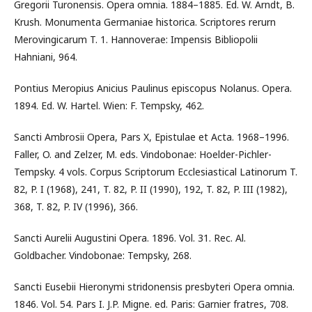
Gregorii Turonensis. Opera omnia. 1884–1885. Ed. W. Arndt, B.
Krush. Monumenta Germaniae historica. Scriptores rerurn
Merovingicarum T. 1. Hannoverae: Impensis Bibliopolii
Hahniani, 964.
Pontius Meropius Anicius Paulinus episcopus Nolanus. Opera.
1894. Ed. W. Hartel. Wien: F. Tempsky, 462.
Sancti Ambrosii Opera, Pars X, Epistulae et Acta. 1968–1996.
Faller, O. and Zelzer, M. eds. Vindobonae: Hoelder-Pichler-
Tempsky. 4 vols. Corpus Scriptorum Ecclesiastical Latinorum T.
82, P. I (1968), 241, T. 82, P. II (1990), 192, T. 82, P. III (1982),
368, T. 82, P. IV (1996), 366.
Sancti Aurelii Augustini Opera. 1896. Vol. 31. Rec. Al.
Goldbacher. Vindobonae: Tempsky, 268.
Sancti Eusebii Hieronymi stridonensis presbyteri Opera omnia.
1846. Vol. 54. Pars I. J.P. Migne. ed. Paris: Garnier fratres, 708.