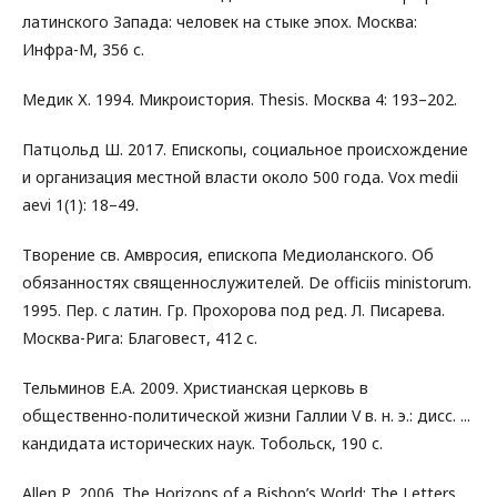
латинского Запада: человек на стыке эпох. Москва:
Инфра-М, 356 с.
Медик Х. 1994. Микроистория. Thesis. Москва 4: 193–202.
Патцольд Ш. 2017. Епископы, социальное происхождение
и организация местной власти около 500 года. Vox medii
aevi 1(1): 18–49.
Творение св. Амвросия, епископа Медиоланского. Об
обязанностях священнослужителей. De officiis ministorum.
1995. Пер. с латин. Гр. Прохорова под ред. Л. Писарева.
Москва-Рига: Благовест, 412 с.
Тельминов Е.А. 2009. Христианская церковь в
общественно-политической жизни Галлии V в. н. э.: дисс. ...
кандидата исторических наук. Тобольск, 190 с.
Allen Р. 2006. The Horizons of a Bishop’s World: The Letters