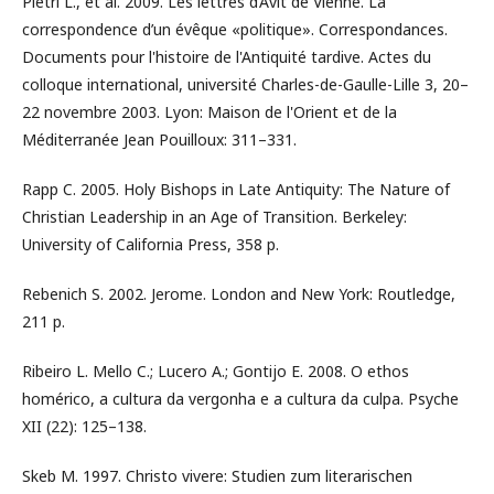
Pietri L., et al. 2009. Les lettres d’Avit de Vienne. La
correspondence d’un évêque «politique». Correspondances.
Documents pour l'histoire de l'Antiquité tardive. Actes du
colloque international, université Charles-de-Gaulle-Lille 3, 20–
22 novembre 2003. Lyon: Maison de l'Orient et de la
Méditerranée Jean Pouilloux: 311–331.
Rapp C. 2005. Holy Bishops in Late Antiquity: The Nature of
Christian Leadership in an Age of Transition. Berkeley:
University of California Press, 358 p.
Rebenich S. 2002. Jerome. London and New York: Routledge,
211 p.
Ribeiro L. Mello C.; Lucero A.; Gontijo E. 2008. O ethos
homérico, a cultura da vergonha e a cultura da culpa. Psychе
XII (22): 125–138.
Skeb M. 1997. Christo vivere: Studien zum literarischen