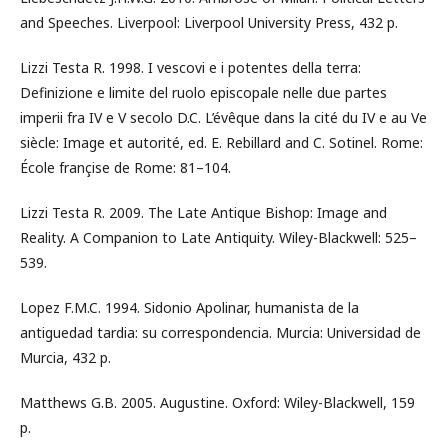
and Speeches. Liverpool: Liverpool University Press, 432 p.
Lizzi Testa R. 1998. I vescovi e i potentes della terra:
Definizione e limite del ruolo episcopale nelle due partes
imperii fra IV e V secolo D.C. L’évêque dans la cité du IV e au Ve
siècle: Image et autorité, ed. E. Rebillard and C. Sotinel. Rome:
École françise de Rome: 81–104.
Lizzi Testa R. 2009. The Late Antique Bishop: Image and
Reality. A Companion to Late Antiquity. Wiley-Blackwell: 525–
539.
Lopez F.M.C. 1994. Sidonio Apolinar, humanista de la
antiguedad tardia: su correspondencia. Murcia: Universidad de
Murcia, 432 p.
Matthews G.B. 2005. Augustine. Oxford: Wiley-Blackwell, 159
p.