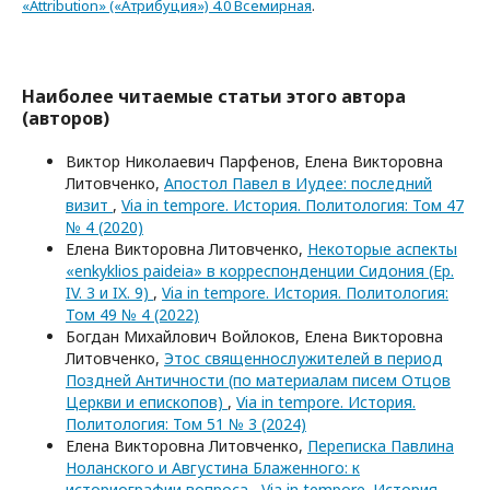
«Attribution» («Атрибуция») 4.0 Всемирная
.
Наиболее читаемые статьи этого автора
(авторов)
Виктор Николаевич Парфенов, Елена Викторовна
Литовченко,
Апостол Павел в Иудее: последний
визит
,
Via in tempore. История. Политология: Том 47
№ 4 (2020)
Елена Викторовна Литовченко,
Некоторые аспекты
«enkyklios paideia» в корреспонденции Сидония (Ep.
IV. 3 и IX. 9)
,
Via in tempore. История. Политология:
Том 49 № 4 (2022)
Богдан Михайлович Войлоков, Елена Викторовна
Литовченко,
Этос священнослужителей в период
Поздней Античности (по материалам писем Отцов
Церкви и епископов)
,
Via in tempore. История.
Политология: Том 51 № 3 (2024)
Елена Викторовна Литовченко,
Переписка Павлина
Ноланского и Августина Блаженного: к
историографии вопроса
,
Via in tempore. История.