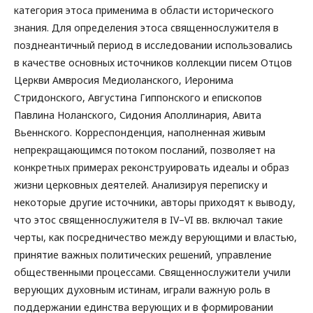
категория этоса применима в области исторического
знания. Для определения этоса священнослужителя в
позднеантичный период в исследовании использовались
в качестве основных источников коллекции писем Отцов
Церкви Амвросия Медиоланского, Иеронима
Стридонского, Августина Гиппонского и епископов
Павлина Ноланского, Сидония Аполлинария, Авита
Вьеннского. Корреспонденция, наполненная живым
непрекращающимся потоком посланий, позволяет на
конкретных примерах реконструировать идеалы и образ
жизни церковных деятелей. Анализируя переписку и
некоторые другие источники, авторы приходят к выводу,
что этос священнослужителя в IV–VI вв. включал такие
черты, как посредничество между верующими и властью,
принятие важных политических решений, управление
общественными процессами. Священнослужители учили
верующих духовным истинам, играли важную роль в
поддержании единства верующих и в формировании