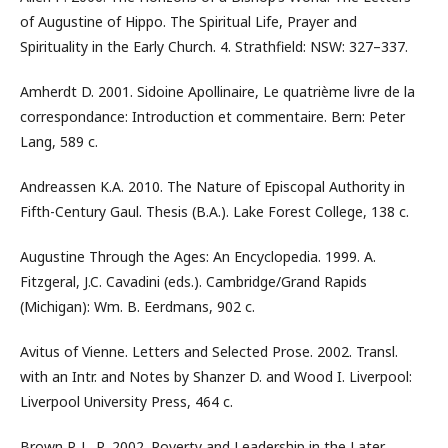
of Augustine of Hippo. The Spiritual Life, Prayer and
Spirituality in the Early Church. 4. Strathfield: NSW: 327–337.
Amherdt D. 2001. Sidoine Apollinaire, Le quatrième livre de la
correspondance: Introduction et commentaire. Bern: Peter
Lang, 589 с.
Andreassen K.A. 2010. The Nature of Episcopal Authority in
Fifth-Century Gaul. Thesis (B.A.). Lake Forest College, 138 с.
Augustine Through the Ages: An Encyclopedia. 1999. A.
Fitzgeral, J.C. Cavadini (eds.). Cambridge/Grand Rapids
(Michigan): Wm. B. Eerdmans, 902 с.
Avitus of Vienne. Letters and Selected Prose. 2002. Transl.
with an Intr. and Notes by Shanzer D. and Wood I. Liverpool:
Liverpool University Press, 464 с.
Brown P. L. R. 2002. Poverty and Leadership in the Later