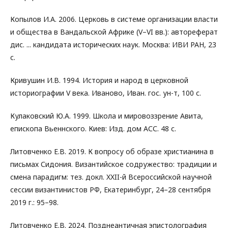
Копылов И.А. 2006. Церковь в системе организации власти
и общества в Вандальской Африке (V–VI вв.): автореферат
дис. ... кандидата исторических наук. Москва: ИВИ РАН, 23
с.
Кривушин И.В. 1994. История и народ в церковной
историографии V века. Иваново, Иван. гос. ун-т, 100 с.
Кулаковский Ю.А. 1999. Школа и мировоззрение Авита,
епископа Вьеннского. Киев: Изд. дом АСС. 48 с.
Литовченко Е.В. 2019. К вопросу об образе христианина в
письмах Сидония. Византийское содружество: традиции и
смена парадигм: тез. докл. XXII-й Всероссийской научной
сессии византинистов РФ, Екатеринбург, 24–28 сентября
2019 г.: 95–98.
Литовченко Е.В. 2024. Позднеантичная эпистолография