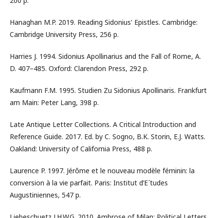
200 p.
Hanaghan M.P. 2019. Reading Sidonius' Epistles. Cambridge:
Cambridge University Press, 256 p.
Harries J. 1994. Sidonius Apollinarius and the Fall of Rome, A.
D. 407–485. Oxford: Clarendon Press, 292 p.
Kaufmann F.M. 1995. Studien Zu Sidonius Apollinaris. Frankfurt
am Main: Peter Lang, 398 p.
Late Antique Letter Collections. A Critical Introduction and
Reference Guide. 2017. Ed. by C. Sogno, B.K. Storin, E.J. Watts.
Oakland: University of California Press, 488 p.
Laurence P. 1997. Jérôme et le nouveau modèle féminin: la
conversion à la vie parfait. Paris: Institut d’E ́tudes
Augustiniennes, 547 p.
Liebeschuetz J.H.W.G. 2010. Ambrose of Milan: Political Letters