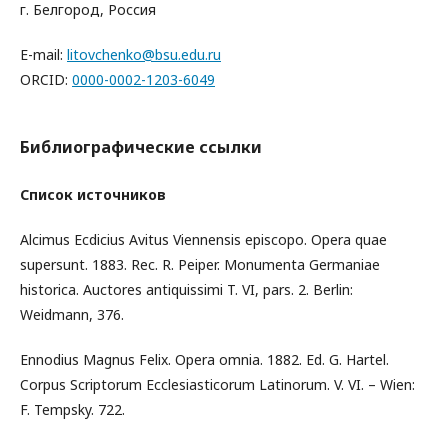
г. Белгород, Россия
E-mail:
litovchenko@bsu.edu.ru
ORCID:
0000-0002-1203-6049
Библиографические ссылки
Список источников
Alcimus Ecdicius Avitus Viennensis episcopo. Opera quae
supersunt. 1883. Rec. R. Peiper. Monumenta Germaniae
historica. Auctores antiquissimi T. VI, pars. 2. Berlin:
Weidmann, 376.
Ennodius Magnus Felix. Opera omnia. 1882. Ed. G. Hartel.
Corpus Scriptorum Ecclesiasticorum Latinorum. V. VI. – Wien:
F. Tempsky. 722.