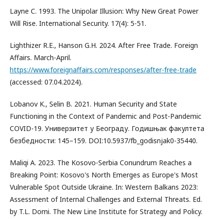
Layne C. 1993. The Unipolar Illusion: Why New Great Power
Will Rise. International Security. 17(4): 5-51.
Lighthizer R.E., Hanson G.H. 2024. After Free Trade. Foreign
Affairs. March-April.
https://www.foreignaffairs.com/responses/after-free-trade
(accessed: 07.04.2024).
Lobanov K., Selin B. 2021. Human Security and State
Functioning in the Context of Pandemic and Post-Pandemic
COVID-19. Универзитет у Београду. Годишњак факултета
безбедности: 145–159. DOI:10.5937/fb_godisnjak0-35440.
Maliqi A. 2023. The Kosovo-Serbia Conundrum Reaches a
Breaking Point: Kosovo's North Emerges as Europe's Most
Vulnerable Spot Outside Ukraine. In: Western Balkans 2023:
Assessment of Internal Challenges and External Threats. Ed.
by T.L. Domi. The New Line Institute for Strategy and Policy.