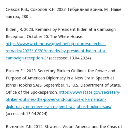
Сивков К.В., Соколов К.Н. 2023. Гибридная война. М., Наше
завтра, 280 с.
Biden J.R. 2023. Remarks by President Biden at a Campaign
Reception, October 20. The White House.
https://www.whitehouse.gov/briefing-room/speeches-
remarks/2023/10/20/remarks-by-president-biden-at-a-
campaign-reception-3/
(accessed: 13.04.2024).
Blinken E.J. 2023. Secretary Blinken Outlines the Power and
Purpose of American Diplomacy in a New Era in Speech at
Johns Hopkins SAIS. September, 13. U.S. Department of State.
Office of the Spokesperson.
https://www.state.gov/secretary-
blinken-outlines-the-power-and-purpose-of-american-
diplomacy-in-a-new-era-in-speech-at-johns-hopkins-sais/
(accessed: 13.04.2024).
Brzezinski Z.K. 2012. Strategic Vision. America and the Crisis of