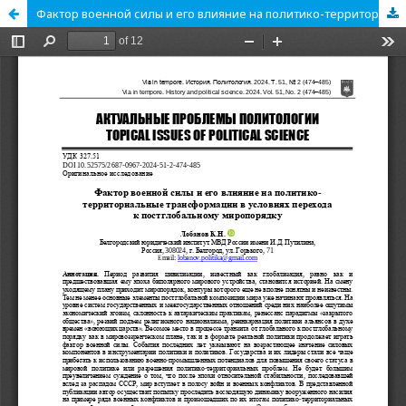
Фактор военной силы и его влияние на политико-территориальные трансформации в условиях перехода к постглобальному миропорядку