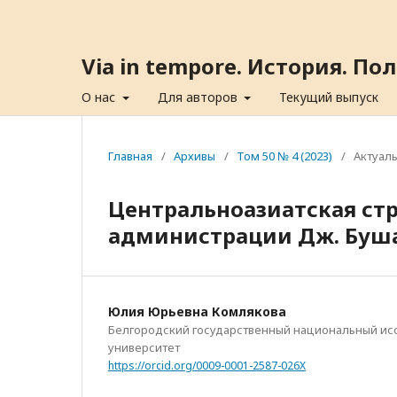
Via in tempore. История. П
О нас
Для авторов
Текущий выпуск
Главная
/
Архивы
/
Том 50 № 4 (2023)
/
Актуал
Центральноазиатская ст
администрации Дж. Буш
Юлия Юрьевна Комлякова
Белгородский государственный национальный ис
университет
https://orcid.org/0009-0001-2587-026X