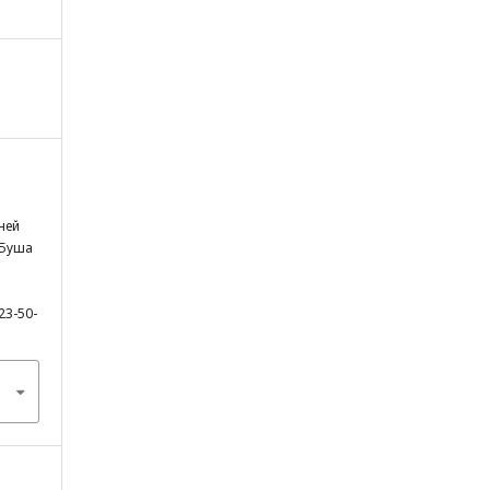
ней
 Буша
23-50-