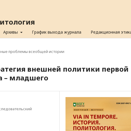
олитология
Архивы
График выхода журнала
Редакционная этик
ьные проблемы всеобщей истории
ратегия внешней политики первой
а – младшего
следовательский