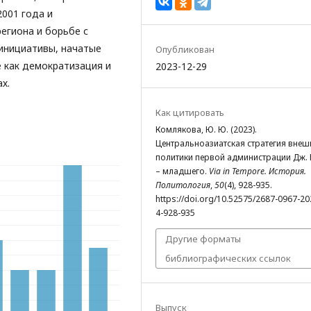
2001 года и
егиона и борьбе с
 инициативы, начатые
Опубликован
 как демократизация и
2023-12-29
х.
Как цитировать
Комлякова, Ю. Ю. (2023).
Центральноазиатская стратегия внеш
политики первой администрации Дж.
– младшего.
Via in Tempore. История.
Политология
,
50
(4), 928-935.
https://doi.org/10.52575/2687-0967-20
4-928-935
Другие форматы
библиографических ссылок
Выпуск