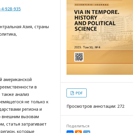
0-4-928-935
нтральная Азия, страны
олитика,
й американской
преемственности в
PDF
 также анализ
ремящегося не только к
Просмотров аннотации: 272
дарствами региона и
ю внешним вызовам
ом, статья затрагивает
Поделиться
 регион, которые