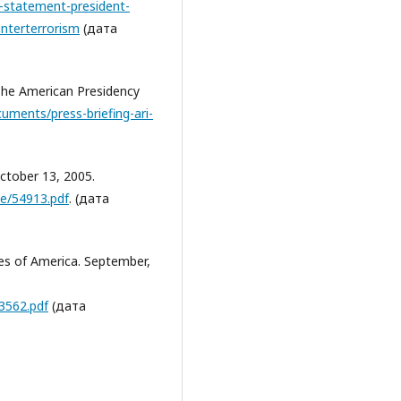
-statement-president-
unterterrorism
(дата
 The American Presidency
uments/press-briefing-ari-
October 13, 2005.
te/54913.pdf
. (дата
tes of America. September,
3562.pdf
(дата