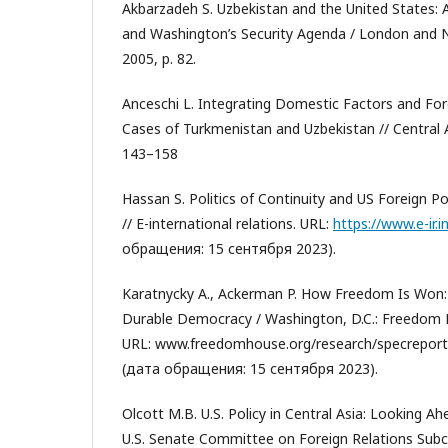
Akbarzadeh S. Uzbekistan and the United States: 
and Washington’s Security Agenda / London and 
2005, р. 82.
Anceschi L. Integrating Domestic Factors and For
Cases of Turkmenistan and Uzbekistan // Central A
143–158
Hassan S. Politics of Continuity and US Foreign Pol
// E-international relations. URL:
https://www.e-ir.
обращения: 15 сентября 2023).
Karatnycky A., Ackerman P. How Freedom Is Won: 
Durable Democracy / Washington, D.C.: Freedom H
URL: www.freedomhouse.org/research/specreports
(дата обращения: 15 сентября 2023).
Olcott M.B. U.S. Policy in Central Asia: Looking A
U.S. Senate Committee on Foreign Relations Su