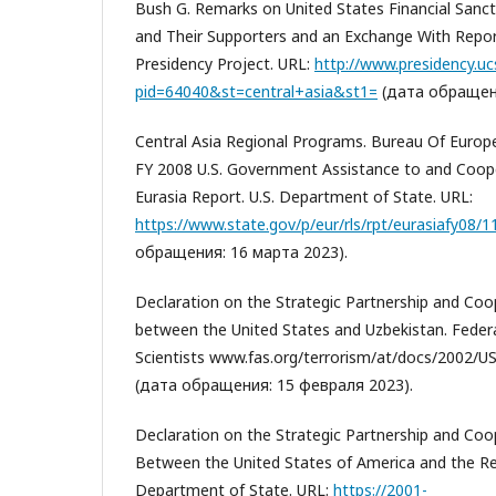
Bush G. Remarks on United States Financial Sanct
and Their Supporters and an Exchange With Repo
Presidency Project. URL:
http://www.presidency.uc
pid=64040&st=central+asia&st1=
(дата обращени
Central Asia Regional Programs. Bureau Of Europe
FY 2008 U.S. Government Assistance to and Cooper
Eurasia Report. U.S. Department of State. URL:
https://www.state.gov/p/eur/rls/rpt/eurasiafy08/
обращения: 16 марта 2023).
Declaration on the Strategic Partnership and Co
between the United States and Uzbekistan. Feder
Scientists www.fas.org/terrorism/at/docs/2002/U
(дата обращения: 15 февраля 2023).
Declaration on the Strategic Partnership and Co
Between the United States of America and the Rep
Department of State. URL:
https://2001-