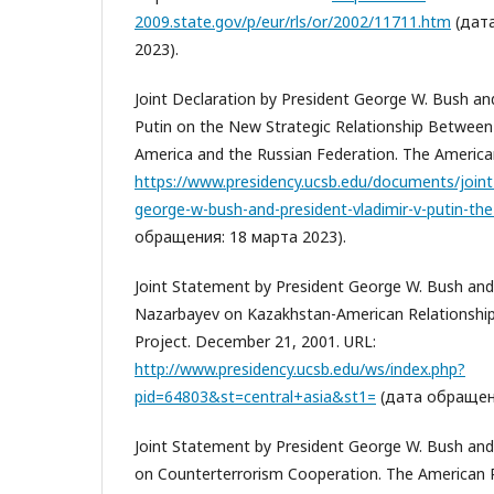
2009.state.gov/p/eur/rls/or/2002/11711.htm
(дата
2023).
Joint Declaration by President George W. Bush and
Putin on the New Strategic Relationship Between
America and the Russian Federation. The American
https://www.presidency.ucsb.edu/documents/joint-
george-w-bush-and-president-vladimir-v-putin-the
обращения: 18 марта 2023).
Joint Statement by President George W. Bush and
Nazarbayev on Kazakhstan-American Relationship
Project. December 21, 2001. URL:
http://www.presidency.ucsb.edu/ws/index.php?
pid=64803&st=central+asia&st1=
(дата обращени
Joint Statement by President George W. Bush and 
on Counterterrorism Cooperation. The American P