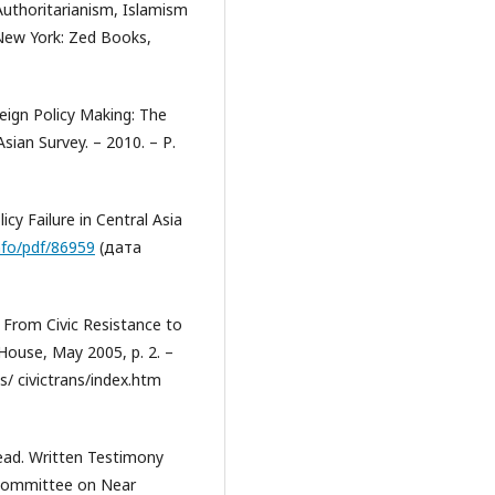
Authoritarianism, Islamism
New York: Zed Books,
eign Policy Making: The
sian Survey. – 2010. – Р.
icy Failure in Central Asia
info/pdf/86959
(дата
From Civic Resistance to
ouse, May 2005, p. 2. –
/ civictrans/index.htm
head. Written Testimony
bcommittee on Near