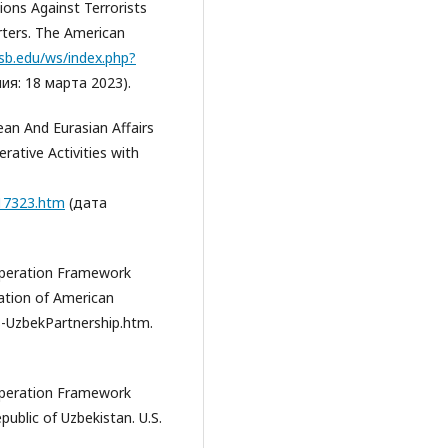
ions Against Terrorists
rters. The American
sb.edu/ws/index.php?
я: 18 марта 2023).
an And Eurasian Affairs
ative Activities with
117323.htm
(дата
operation Framework
ation of American
S-UzbekPartnership.htm.
operation Framework
ublic of Uzbekistan. U.S.