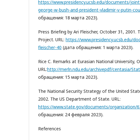
https://www.presidency.ucsb.edu/documents/joint
george-w-bush-and-president-vladimir-v-putin-co
обращения: 18 марта 2023).
Press Briefing by Ari Fleischer, October 31, 2001.
Project. URL:
https://www.presidency.ucsb.edu/doc
fleischer-40
(дата обращения: 1 марта 2023).
Rice C. Remarks at Eurasian National University, 
URL:
http://merln.ndu.edu/archivepdf/centasia/Sta
обращения: 15 марта 2023).
The National Security Strategy of the United Sta
2002. The US Department of State. URL:
https://www.state.gov/documents/organization/6
обращения: 24 февраля 2023).
References