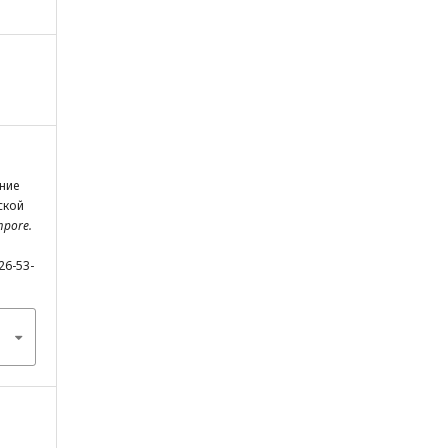
ание
ской
mpore.
.
26-53-