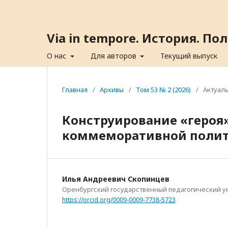
Via in tempore. История. П
О нас
Для авторов
Текущий выпуск
Главная
/
Архивы
/
Том 53 № 2 (2026)
/
Актуал
Конструирование «героя»:
коммеморативной поли
Илья Андреевич Скопинцев
Оренбургский государственный педагогический у
https://orcid.org/0009-0009-7738-5723