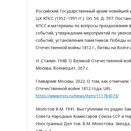
Российский Государственный архив новейшей 
ЦК КПСС (1952–1991 гг.). Оп. 50. Д. 597. Пос
КПСС и материалы по вопросы празднования 
событий, утверждения мероприятий по увеко
событий, установления памятников Победы на
Отечественной войны 1812 г., битвы на Волге
И. Сталин. 1948. О Великой Отечественной во
Москва, Воениздат, 207 с.
Главархив Москвы. 2022. О том, как отмечали
Отечественной войне 1812 года. URL:
https://www.mos.ru/news/item/111784073/
Молотов В.М. 1941. Выступление по радио З
Совета Народных Комиссаров Союза ССР и На
Иностранных Дел тов. В.М. Молотова. Звезда,
146, с. 1.