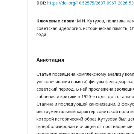
DOI:
https://doi.org/10.52575/2687-0967-2026-5
Ключевые слова:
М.И. Кутузов, политика па
советская идеология, историческая память, О
года
Аннотация
Статья посвящена комплексному анализу ком
увековечивания памяти) фигуры фельдмаршал
советский период. В ней прослежена эволюци
забвения и критики в 1920-е годы до тотально
Сталина и последующей канонизации. В фокус
инструментальный характер советской политик
которой исторический образ Кутузова был ц
гиперболизирован и очищен от противоречий
идеологических задач: мобилизации населени