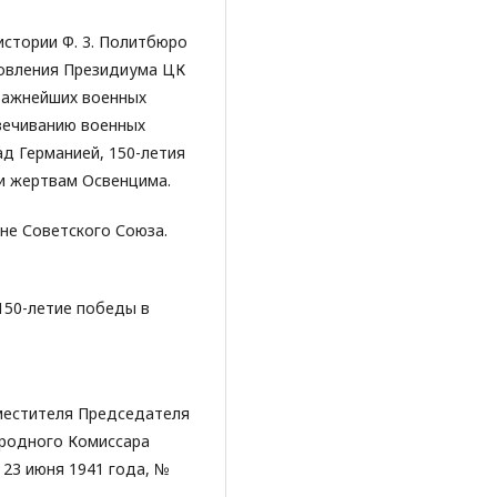
истории Ф. 3. Политбюро
тановления Президиума ЦК
важнейших военных
вечиванию военных
д Германией, 150-летия
 и жертвам Освенцима.
йне Советского Союза.
 150-летие победы в
аместителя Председателя
родного Комиссара
 23 июня 1941 года, №