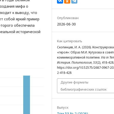
создания мифа о
иходит к выводу, что
Опубликован
ет собой яркий пример
2026-06-30
оторого обеспечила
реальной исторической
Как цитировать
Скопинцев, И. А. (2026). Конструиров
«героя»: Образ М.И. Кутузова в совет
коммеморативной политике.
Via in Te
История. Политология
,
53
(2), 418-428
https://doi.org/10.52575/2687-0967-20
2-418-428
Другие форматы
библиографических ссылок
Выпуск
Том 53 № 2 (2026)