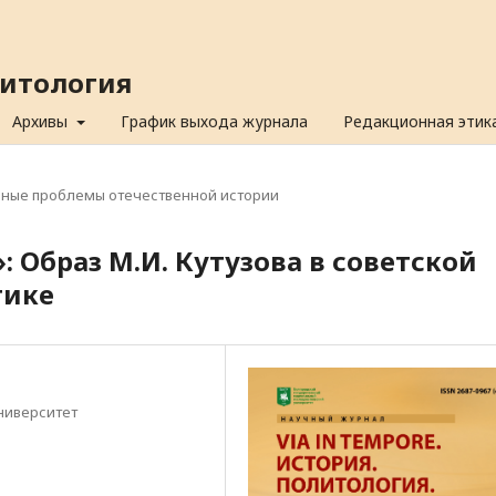
олитология
Архивы
График выхода журнала
Редакционная этик
ьные проблемы отечественной истории
 Образ М.И. Кутузова в советской
тике
ниверситет