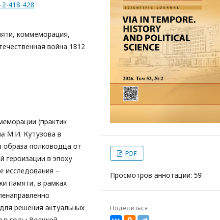
3-2-418-428
мяти, коммеморация,
течественная война 1812
меморации (практик
а М.И. Кутузова в
я образа полководца от
PDF
й героизации в эпоху
е исследования –
Просмотров аннотации: 59
и памяти, в рамках
еленаправленно
 для решения актуальных
Поделиться
я в годы Великой