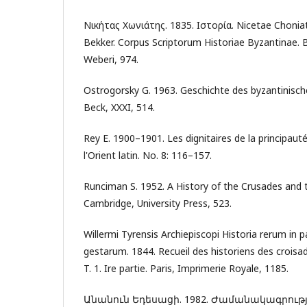
Νικήτας Χωνιάτης. 1835. Ιστορία. Nicetae Choniat
Bekker. Corpus Scriptorum Historiae Byzantinae. 
Weberi, 974.
Ostrogorsky G. 1963. Geschichte des byzantinisc
Beck, XXXI, 514.
Rey E. 1900–1901. Les dignitaires de la principaut
l'Orient latin. No. 8: 116–157.
Runciman S. 1952. A History of the Crusades and th
Cambridge, University Press, 523.
Willermi Tyrensis Archiepiscopi Historia rerum in p
gestarum. 1844. Recueil des historiens des croisad
T. 1. Ire partie. Paris, Imprimerie Royale, 1185.
Անանուն Եդեսացի. 1982. Ժամանակագրությու