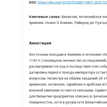
DOI:
https://doi.org/10.52575/2687-0967-2025-5
Ключевые слова:
Византия, Антиохийское кн
Армения, Иоанн II Комнин, Раймунд де Пуатье
Аннотация
Восточным походам в Киликию и Антиохию Иоа
1143 гг.) посвящены множество исследований,
рассматриваются ход и последствия этих соб
датировка первого похода императора остае
вопросом. Несмотря на обилие сведений об эт
армянских, латинских, сирийских и арабских и
военной кампании остаются неясными. Удивит
для Византии предприятие описано в гречески
поверхностно, хотя в результате Византийска