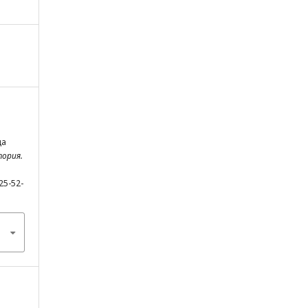
да
тория.
25-52-