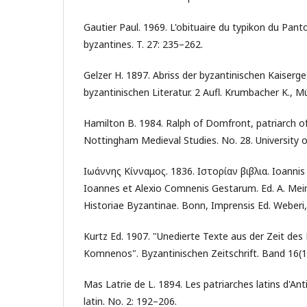
Gautier Paul. 1969. L'obituaire du typikon du Pan
byzantines. T. 27: 235–262.
Gelzer H. 1897. Abriss der byzantinischen Kaiserg
byzantinischen Literatur. 2 Aufl. Krumbacher K., 
Hamilton В. 1984. Ralph of Domfront, patriarch o
Nottingham Medieval Studies. No. 28. University 
Ιωάννης Κίνναμος. 1836. Ιστορίαν βιβλια. Ioanni
Ioannes et Alexio Comnenis Gestarum. Ed. A. Mei
Historiae Byzantinae. Bonn, Imprensis Ed. Weberi,
Kurtz Ed. 1907. "Unedierte Texte aus der Zeit des
Komnenos". Byzantinischen Zeitschrift. Band 16(1
Mas Latrie de L. 1894. Les patriarches latins d'Ant
latin. No. 2: 192–206.