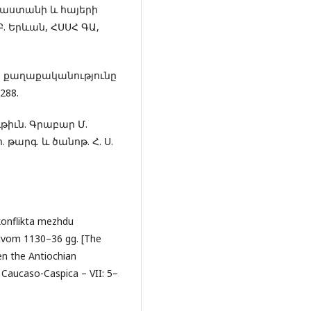
այաստանի և հայերի
Բ. Երևան, ՀՍՍՀ ԳԱ,
յան քաղաքականությունը
288.
թիւն. Գրաբար Մ.
 թարգ. և ծանոթ. Հ. Ս.
konflikta mezhdu
stvom 1130–36 gg. [The
en the Antiochian
]. Caucaso-Caspica – VII: 5–