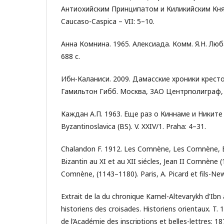
Антиохийским Принципатом и Киликийским Кня
Caucaso-Caspica – VII: 5–10.
Анна Комнина. 1965. Алексиада. Комм. Я.Н. Люб
688 с.
Ибн-Каланиси. 2009. Дамасские хроники крест
Гамильтон Гибб. Москва, ЗАО Центрполиграф, 
Каждан А.П. 1963. Еще раз о Киннаме и Никите
Byzantinoslavica (BS). V. XXIV/1. Praha: 4–31.
Chalandon F. 1912. Les Comnène, Les Comnène, É
Bizantin au XI et au XII siécles, Jean II Comnène 
Comnène, (1143–1180). Paris, A. Picard et fils-New
Extrait de la du chronique Kamel-Altevarykh d'Ibn a
historiens des croisades. Historiens orientaux. T. 1.
de l’Académie des inscriptions et belles-lettres: 1