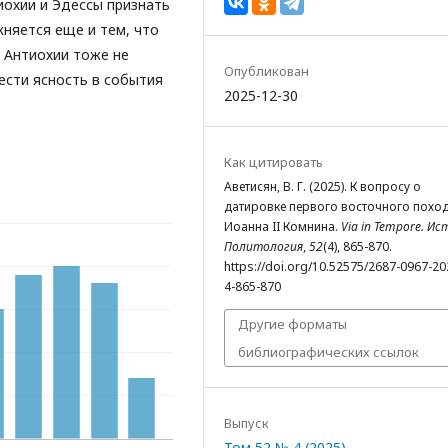
иохии и Эдессы признать
няется еще и тем, что
 Антиохии тоже не
Опубликован
сти ясность в события
2025-12-30
Как цитировать
Аветисян, В. Г. (2025). К вопросу о
датировке первого восточного похо
Иоанна II Комнина.
Via in Tempore. Ис
Политология
,
52
(4), 865-870.
https://doi.org/10.52575/2687-0967-20
4-865-870
Другие форматы
библиографических ссылок
Выпуск
Том 52 № 4 (2025)