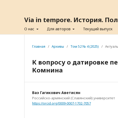
Via in tempore. История. П
О нас
Для авторов
Текущий выпуск
Главная
/
Архивы
/
Том 52 № 4 (2025)
/
Актуал
К вопросу о датировке пе
Комнина
Ваэ Гагикович Аветисян
Российско-армянский (Славянский) университет
https://orcid.org/0009-0007-1702-7057