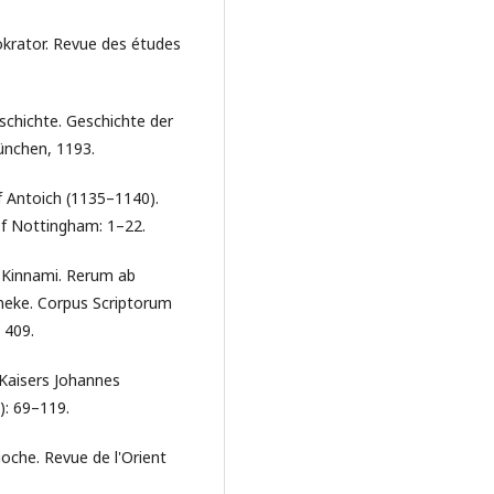
tokrator. Revue des études
eschichte. Geschichte der
München, 1193.
f Antoich (1135–1140).
of Nottingham: 1–22.
s Kinnami. Rerum ab
neke. Corpus Scriptorum
 409.
 Kaisers Johannes
): 69–119.
ioche. Revue de l'Orient