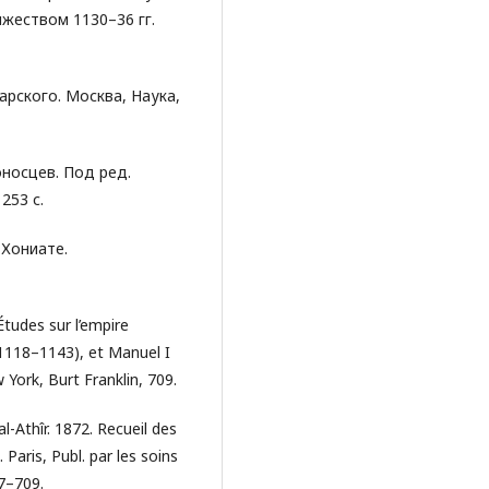
жеством 1130–36 гг.
арского. Москва, Наука,
оносцев. Под ред.
253 с.
 Хониате.
tudes sur l’empire
(1118–1143), et Manuel I
 York, Burt Franklin, 709.
l-Athîr. 1872. Recueil des
 Paris, Publ. par les soins
87–709.