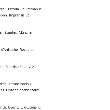
ae. Historia. Ed. Immanuel
Bonn, Imprensis Ed.
hen Staates. München,
é d'Antoiche. Revue de
e Frankish East. V. 2.
artibus transmarinis
es. Historia occidentaux.
ն. Թարգ. և ծանոթ. Լ.