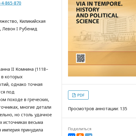
2-4-865-870
яжество, Киликийская
, Левон I Рубенид
нна II Комнина (1118–
 в которых
ытий, однако точная
тся под
PDF
ом походе в греческих,
сточниках, многие детали
Просмотров аннотации: 135
ельно, но столь удачное
х источниках весьма
Поделиться
я империя принудила