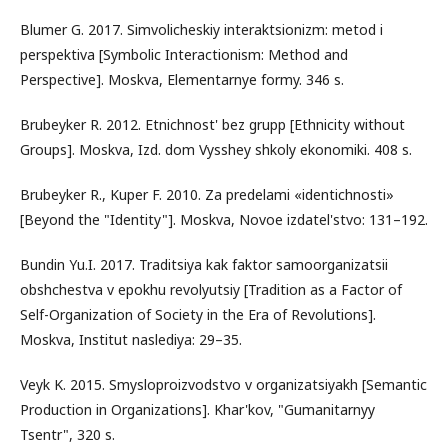
Blumer G. 2017. Simvolicheskiy interaktsionizm: metod i
perspektiva [Symbolic Interactionism: Method and
Perspective]. Moskva, Elementarnye formy. 346 s.
Brubeyker R. 2012. Etnichnost' bez grupp [Ethnicity without
Groups]. Moskva, Izd. dom Vysshey shkoly ekonomiki. 408 s.
Brubeyker R., Kuper F. 2010. Za predelami «identichnosti»
[Beyond the "Identity"]. Moskva, Novoe izdatel'stvo: 131–192.
Bundin Yu.I. 2017. Traditsiya kak faktor samoorganizatsii
obshchestva v epokhu revolyutsiy [Tradition as a Factor of
Self-Organization of Society in the Era of Revolutions].
Moskva, Institut naslediya: 29–35.
Veyk K. 2015. Smysloproizvodstvo v organizatsiyakh [Semantic
Production in Organizations]. Khar'kov, "Gumanitarnyy
Tsentr", 320 s.