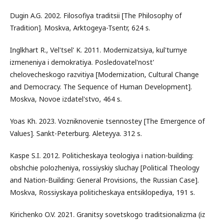
Dugin A.G. 2002. Filosofiya traditsii [The Philosophy of
Tradition]. Moskva, Arktogeya-Tsentr, 624 s.
Inglkhart R., Vel'tsel' K. 2011. Modernizatsiya, kul'turnye
izmeneniya i demokratiya. Posledovatel'nost'
chelovecheskogo razvitiya [Modernization, Cultural Change
and Democracy. The Sequence of Human Development].
Moskva, Novoe izdatel'stvo, 464 s.
Yoas Kh. 2023. Vozniknovenie tsennostey [The Emergence of
Values]. Sankt-Peterburg. Aleteyya. 312 s.
Kaspe S.I. 2012. Politicheskaya teologiya i nation-building:
obshchie polozheniya, rossiyskiy sluchay [Political Theology
and Nation-Building: General Provisions, the Russian Case].
Moskva, Rossiyskaya politicheskaya entsiklopediya, 191 s.
Kirichenko O.V. 2021. Granitsy sovetskogo traditsionalizma (iz