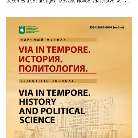
Becomes a Social Stigm]. Moskva, Novoe izdatel'stvo: 49–71.