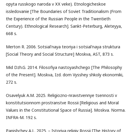
opyta russkogo naroda v ХХ veke). Etnologicheskoe
issledovanie [The Boundaries of Soviet Traditionalism (From
the Experience of the Russian People in the Twentieth
Century). Ethnological Research]. Sankt-Peterburg, Aleteyya,
668 s.
Merton R. 2006. Sotsial'naya teoriya i sotsial'naya struktura
[Social Theory and Social Structure] Moskva, AST, 873 s.
Mid Dzh.G. 2014. Filosofiya nastoyashchego [The Philosophy
of the Present]. Moskva, Izd. dom Vysshey shkoly ekonomiki,
272 s.
Osavelyuk A.M. 2025. Religiozno-nravstvennye tsennosti v
konstitutsionnom prostranstve Rossii [Religious and Moral
Values in the Constitutional Space of Russia]. Moskva. Norma.
INFRA-M. 192 s.
Panishchev A.L. 2025. – Istoriya religiy Rossii [The History of