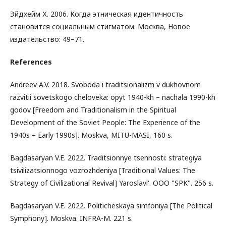
Эйдхейм Х. 2006. Когда этническая идентичность
становится социальным стигматом. Москва, Новое
издательство: 49–71.
References
Andreev A.V. 2018. Svoboda i traditsionalizm v dukhovnom
razvitii sovetskogo cheloveka: opyt 1940-kh – nachala 1990-kh
godov [Freedom and Traditionalism in the Spiritual
Development of the Soviet People: The Experience of the
1940s – Early 1990s]. Moskva, MITU-MASI, 160 s.
Bagdasaryan V.E. 2022. Traditsionnye tsennosti: strategiya
tsivilizatsionnogo vozrozhdeniya [Traditional Values: The
Strategy of Civilizational Revival] Yaroslavl'. OOO "SPK". 256 s.
Bagdasaryan V.E. 2022. Politicheskaya simfoniya [The Political
Symphony]. Moskva. INFRA-M. 221 s.