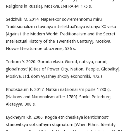
Religions in Russia]. Moskva. INFRA-M. 175 s.
Sedzhvik M. 2014. Naperekor sovremennomu miru:
Traditsionalizm i taynaya intellektual'naya istoriya XX veka
[Against the Modern World: Traditionalism and the Secret
Intellectual History of the Twentieth Century]. Moskva,
Novoe literaturnoe obozrenie, 536 s.
Terborn Y. 2020. Goroda vlasti. Gorod, natsiya, narod,
global'nost' [Cities of Power. City, Nation, People, Globality].
Moskva, Izd. dom Vysshey shkoly ekonomiki, 472 s.
Khobsbaum E. 2017. Natsii i natsionalizm posle 1780 g,
[Nations and Nationalism after 1780]. Sankt-Peterburg,
Aleteyya, 308 s.
Eydkheym Kh. 2006. Kogda etnicheskaya identichnost'
stanovitsya sotsial'nym stigmatom [When Ethnic Identity