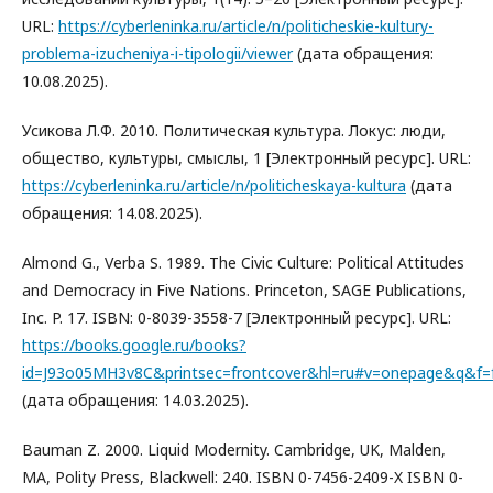
URL:
https://cyberleninka.ru/article/n/politicheskie-kultury-
problema-izucheniya-i-tipologii/viewer
(дата обращения:
10.08.2025).
Усикова Л.Ф. 2010. Политическая культура. Локус: люди,
общество, культуры, смыслы, 1 [Электронный ресурс]. URL:
https://cyberleninka.ru/article/n/politicheskaya-kultura
(дата
обращения: 14.08.2025).
Almond G., Verba S. 1989. The Civic Culture: Political Attitudes
and Democracy in Five Nations. Princeton, SAGE Publications,
Inc. P. 17. ISBN: 0-8039-3558-7 [Электронный ресурс]. URL:
https://books.google.ru/books?
id=J93o05MH3v8C&printsec=frontcover&hl=ru#v=onepage&q&f=f
(дата обращения: 14.03.2025).
Bauman Z. 2000. Liquid Modernity. Cambridge, UK, Malden,
MA, Polity Press, Blackwell: 240. ISBN 0-7456-2409-X ISBN 0-