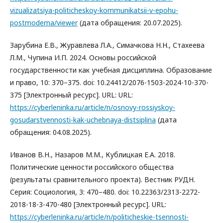
vizualizatsiya-politicheskoy-kommunikatsii-v-epohu-
postmoderna/viewer
(дата обращения: 20.07.2025).
Зарубина Е.В., Журавлева Л.А., Симачкова Н.Н., Стахеева
Л.М., Чупина И.П. 2024. Основы российской
государственности как учебная дисциплина. Образование
и право, 10: 370–375. doi: 10.24412/2076-1503-2024-10-370-
375 [Электронный ресурс]. URL: URL:
https://cyberleninka.ru/article/n/osnovy-rossiyskoy-
gosudarstvennosti-kak-uchebnaya-distsiplina
(дата
обращения: 04.08.2025).
Иванов В.Н., Назаров М.М., Кублицкая Е.А. 2018.
Политические ценности российского общества
(результаты сравнительного проекта). Вестник РУДН.
Серия: Социология, 3: 470–480. doi: 10.22363/2313-2272-
2018-18-3-470-480 [Электронный ресурс]. URL:
https://cyberleninka.ru/article/n/politicheskie-tsennosti-