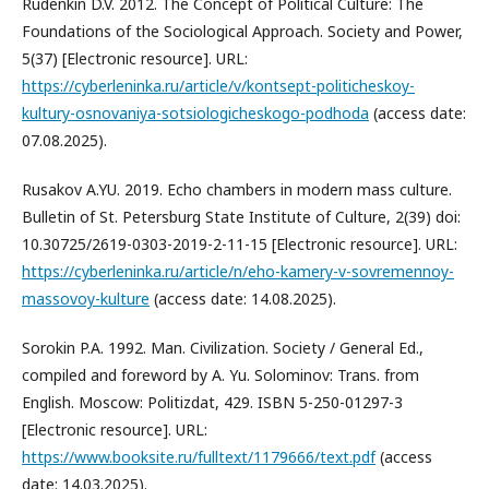
Rudenkin D.V. 2012. The Concept of Political Culture: The
Foundations of the Sociological Approach. Society and Power,
5(37) [Electronic resource]. URL:
https://cyberleninka.ru/article/v/kontsept-politicheskoy-
kultury-osnovaniya-sotsiologicheskogo-podhoda
(access date:
07.08.2025).
Rusakov A.YU. 2019. Echo chambers in modern mass culture.
Bulletin of St. Petersburg State Institute of Culture, 2(39) doi:
10.30725/2619-0303-2019-2-11-15 [Electronic resource]. URL:
https://cyberleninka.ru/article/n/eho-kamery-v-sovremennoy-
massovoy-kulture
(access date: 14.08.2025).
Sorokin P.A. 1992. Man. Civilization. Society / General Ed.,
compiled and foreword by A. Yu. Solominov: Trans. from
English. Moscow: Politizdat, 429. ISBN 5-250-01297-3
[Electronic resource]. URL:
https://www.booksite.ru/fulltext/1179666/text.pdf
(access
date: 14.03.2025).