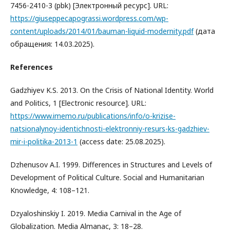
7456-2410-3 (pbk) [Электронный ресурс]. URL:
https://giuseppecapograssi.wordpress.com/wp-
content/uploads/2014/01/bauman-liquid-modernity.pdf
(дата
обращения: 14.03.2025).
References
Gadzhiyev K.S. 2013. On the Crisis of National Identity. World
and Politics, 1 [Electronic resource]. URL:
https://www.imemo.ru/publications/info/o-krizise-
natsionalynoy-identichnosti-elektronniy-resurs-ks-gadzhiev-
mir-i-politika-2013-1
(access date: 25.08.2025).
Dzhenusov A.I. 1999. Differences in Structures and Levels of
Development of Political Culture. Social and Humanitarian
Knowledge, 4: 108–121.
Dzyaloshinskiy I. 2019. Media Carnival in the Age of
Globalization. Media Almanac, 3: 18–28.