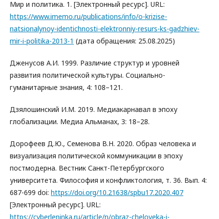
Мир и политика. 1. [Электронный ресурс]. URL:
https://www.imemo.ru/publications/info/o-krizise-
natsionalynoy-identichnosti-elektronniy-resurs-ks-gadzhiev-
mir-i-politika-2013-1
(дата обращения: 25.08.2025)
Дженусов А.И. 1999. Различие структур и уровней
развития политической культуры. Социально-
гуманитарные знания, 4: 108–121.
Дзялошинский И.М. 2019. Медиакарнавал в эпоху
глобализации. Медиа Альманах, 3: 18–28.
Дорофеев Д.Ю., Семенова В.Н. 2020. Образ человека и
визуализация политической коммуникации в эпоху
постмодерна. Вестник Санкт-Петербургского
университета. Философия и конфликтология, т. 36. Вып. 4:
687-699 doi:
https://doi.org/10.21638/spbu17.2020.407
[Электронный ресурс]. URL:
https://cyberleninka.ru/article/n/obraz-cheloveka-i-