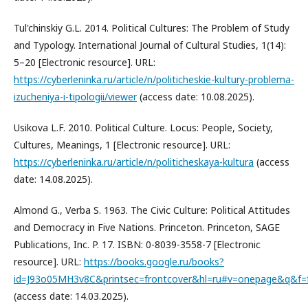
Tul'chinskiy G.L. 2014. Political Cultures: The Problem of Study
and Typology. International Journal of Cultural Studies, 1(14):
5–20 [Electronic resource]. URL:
https://cyberleninka.ru/article/n/politicheskie-kultury-problema-
izucheniya-i-tipologii/viewer
(access date: 10.08.2025).
Usikova L.F. 2010. Political Culture. Locus: People, Society,
Cultures, Meanings, 1 [Electronic resource]. URL:
https://cyberleninka.ru/article/n/politicheskaya-kultura
(access
date: 14.08.2025).
Almond G., Verba S. 1963. The Civic Culture: Political Attitudes
and Democracy in Five Nations. Princeton. Princeton, SAGE
Publications, Inc. P. 17. ISBN: 0-8039-3558-7 [Electronic
resource]. URL:
https://books.google.ru/books?
id=J93o05MH3v8C&printsec=frontcover&hl=ru#v=onepage&q&f=f
(access date: 14.03.2025).