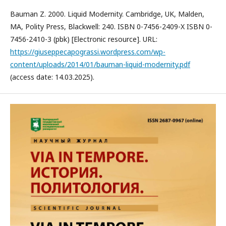
Bauman Z. 2000. Liquid Modernity. Cambridge, UK, Malden,
MA, Polity Press, Blackwell: 240. ISBN 0-7456-2409-X ISBN 0-
7456-2410-3 (pbk) [Electronic resource]. URL:
https://giuseppecapograssi.wordpress.com/wp-
content/uploads/2014/01/bauman-liquid-modernity.pdf
(access date: 14.03.2025).