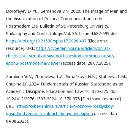
Dorofeyev D. Yu., Semenova V.N. 2020. The Image of Man and
the Visualization of Political Communication in the
Postmodern Era. Bulletin of St. Petersburg University.
Philosophy and Conflictology, Vol. 36. Issue 4:687-699 doi:
https://doi.org/10.21638/spbu17.2020.407
[Electronic
resource]. URL:
https://cyberleninka.ru/article/n/obraz-
cheloveka-i-vizualizatsiya-politicheskoy-kommunikatsii-v-
epohu-postmoderna/viewer
(access date: 20.07.2025).
Zarubina Ye.V., Zhuravleva L.A., Simačkova N.N., Staheeva L.M.,
Chupina I.P. 2024. Fundamentals of Russian Statehood as an
Academic Discipline. Education and Law, 10: 370–375. doi:
10.24412/2076-1503-2024-10-370-375 [Electronic resource].
URL:
https://cyberleninka.ru/article/n/osnovy-rossiyskoy-
gosudarstvennosti-kak-uchebnaya-distsiplina
(access date:
04.08.2025).