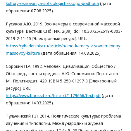
kultury-osnovaniya-sotsiologicheskogo-podhoda
(дата
обращения: 07.08.2025).
Русаков А.Ю. 2019. Эхо-камеры в современной массовой
культуре. Вестник СПбГИК, 2(39). doi: 10.30725/2619-0303-
2019-2-11-15 [Электронный ресурс]. URL:
https://cyberleninka.ru/article/n/eho-kamery-v-sovremennoy-
massovoy-kulture
(дата обращения: 14.08.2025).
Сорокин П.А. 1992. Человек. Цивилизация. Общество /
Общ. ред., сост. и предисл. А.Ю. Соломинов: Пер. с англ.
М., Политиздат, 429. ISBN 5-250-01297-3 [Электронный
ресурс]. URL:
https://www.booksite.ru/fulltext/1179666/text.pdf
(дата
обращения: 14.03.2025).
Тульчинский Г.Л. 2014. Политические культуры: проблема
изучения и типологии. Международный журнал
исследований культуры, 1(14): 5–20 [Электронный ресурс].