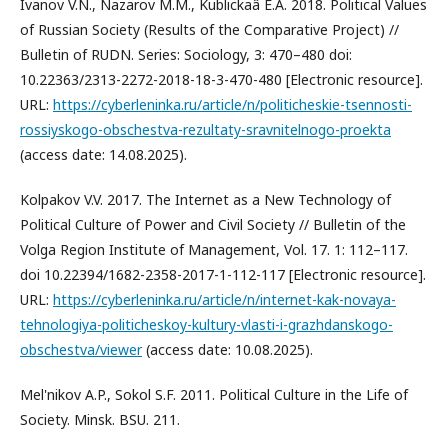
Ivanov V.N., Nazarov M.M., Kublickaâ E.A. 2018. Political Values
of Russian Society (Results of the Comparative Project) //
Bulletin of RUDN. Series: Sociology, 3: 470–480 doi:
10.22363/2313-2272-2018-18-3-470-480 [Electronic resource].
URL:
https://cyberleninka.ru/article/n/politicheskie-tsennosti-
rossiyskogo-obschestva-rezultaty-sravnitelnogo-proekta
(access date: 14.08.2025).
Kolpakov V.V. 2017. The Internet as a New Technology of
Political Culture of Power and Civil Society // Bulletin of the
Volga Region Institute of Management, Vol. 17. 1: 112–117.
doi 10.22394/1682-2358-2017-1-112-117 [Electronic resource].
URL:
https://cyberleninka.ru/article/n/internet-kak-novaya-
tehnologiya-politicheskoy-kultury-vlasti-i-grazhdanskogo-
obschestva/viewer
(access date: 10.08.2025).
Mel'nikov A.P., Sokol S.F. 2011. Political Culture in the Life of
Society. Minsk. BSU. 211.