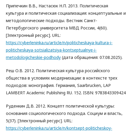
Припечкин В.В., Настасюк Н.П. 2013. Политическая
культура и политическая социализация: концептуальные и
методологические подходы. Вестник Санкт-
Петербургского университета МВД России, 4(60).
[Электронный ресурс]. URL:
https://cyberleninka.ru/article/n/politicheskaya-kultura-i-
politicheskaya-sotsializatsiya-kontseptualnye-i-
metodologicheskie-podhody
(дата обращения: 07.08.2025).
Реш О.В. 2012. Политическая культура российского
общества в условиях модернизации: в контексте трех
подходов: монография. Германия, Saarbrucken, LAP
LAMBERT Academic Publishing RU. 152. ISBN: 9783843309424
Руденкин Д.В. 2012. Концепт политической культуры:
основания социологического подхода. Социум и власть,
5(37). [Электронный ресурс]. URL:
https://cyberleninka.ru/article/n/kontsept-politicheskoy-