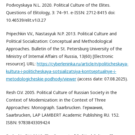
Podvoyskaya N.L. 2020. Political Culture of the Elites.
Questions of Elitology, 3: 74–91. e-ISSN: 2712-8415 doi:
10.46539/elit.v1i3.27
Pripechkin V.V., Nastasyuk N.P. 2013. Political Culture and
Political Socialization: Conceptual and Methodological
Approaches. Bulletin of the St. Petersburg University of the
Ministry of Internal Affairs of Russia, 13(60) [Electronic
resource]. URL:
https://cyberleninka.ru/article/n/politicheskaya-
kultura-i-politicheskaya-sotsializatsiya-kontseptualnye-i-
metodologicheskie-podhody/viewer
(access date: 07.08.2025).
Resh O.V. 2005. Political Culture of Russian Society in the
Context of Modernization: in the Context of Three
Approaches: Monograph. Saarbrucken. Германия,
Saarbrucken, LAP LAMBERT Academic Publishing RU. 152.
ISBN: 9783843309424