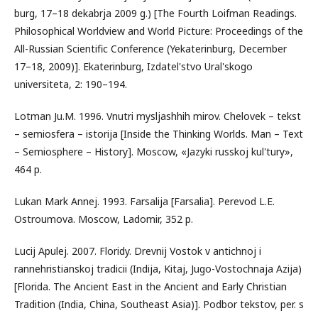
burg, 17–18 dekabrja 2009 g.) [The Fourth Loifman Readings.
Philosophical Worldview and World Picture: Proceedings of the
All-Russian Scientific Conference (Yekaterinburg, December
17–18, 2009)]. Ekaterinburg, Izdatel'stvo Ural'skogo
universiteta, 2: 190–194.
Lotman Ju.M. 1996. Vnutri mysljashhih mirov. Chelovek – tekst
– semiosfera – istorija [Inside the Thinking Worlds. Man – Text
– Semiosphere – History]. Moscow, «Jazyki russkoj kul'tury»,
464 p.
Lukan Mark Annej. 1993. Farsalija [Farsalia]. Perevod L.E.
Ostroumova. Moscow, Ladomir, 352 p.
Lucij Apulej. 2007. Floridy. Drevnij Vostok v antichnoj i
rannehristianskoj tradicii (Indija, Kitaj, Jugo-Vostochnaja Azija)
[Florida. The Ancient East in the Ancient and Early Christian
Tradition (India, China, Southeast Asia)]. Podbor tekstov, per. s