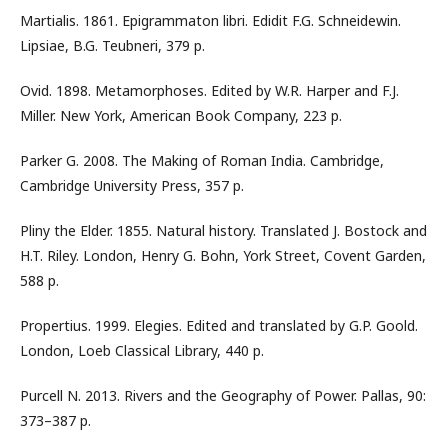
Martialis. 1861. Epigrammaton libri. Edidit F.G. Schneidewin.
Lipsiae, B.G. Teubneri, 379 p.
Ovid. 1898. Metamorphoses. Edited by W.R. Harper and F.J.
Miller. New York, American Book Company, 223 p.
Parker G. 2008. The Making of Roman India. Cambridge,
Cambridge University Press, 357 p.
Pliny the Elder. 1855. Natural history. Translated J. Bostock and
H.T. Riley. London, Henry G. Bohn, York Street, Covent Garden,
588 p.
Propertius. 1999. Elegies. Edited and translated by G.P. Goold.
London, Loeb Classical Library, 440 p.
Purcell N. 2013. Rivers and the Geography of Power. Pallas, 90:
373–387 p.