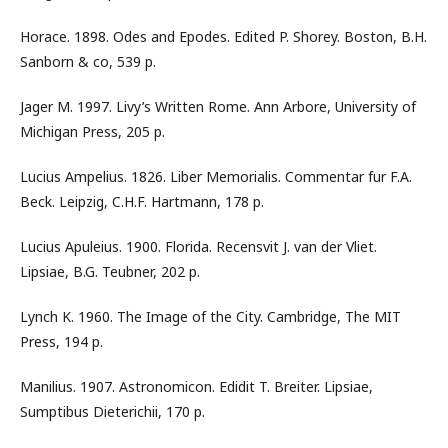
Horace. 1898. Odes and Epodes. Edited P. Shorey. Boston, B.H.
Sanborn & co, 539 p.
Jager M. 1997. Livy’s Written Rome. Ann Arbore, University of
Michigan Press, 205 p.
Lucius Ampelius. 1826. Liber Memorialis. Commentar fur F.A.
Beck. Leipzig, C.H.F. Hartmann, 178 p.
Lucius Apuleius. 1900. Florida. Recensvit J. van der Vliet.
Lipsiae, B.G. Teubner, 202 p.
Lynch K. 1960. The Image of the City. Cambridge, The MIT
Press, 194 p.
Manilius. 1907. Astronomicon. Edidit T. Breiter. Lipsiae,
Sumptibus Dieterichii, 170 p.