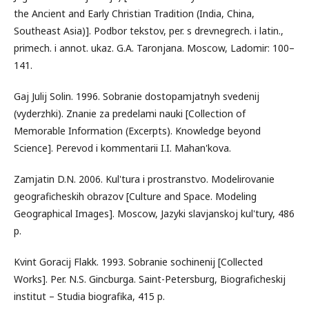
the Ancient and Early Christian Tradition (India, China,
Southeast Asia)]. Podbor tekstov, per. s drevnegrech. i latin.,
primech. i annot. ukaz. G.A. Taronjana. Moscow, Ladomir: 100–
141.
Gaj Julij Solin. 1996. Sobranie dostopamjatnyh svedenij
(vyderzhki). Znanie za predelami nauki [Collection of
Memorable Information (Excerpts). Knowledge beyond
Science]. Perevod i kommentarii I.I. Mahan'kova.
Zamjatin D.N. 2006. Kul'tura i prostranstvo. Modelirovanie
geograficheskih obrazov [Culture and Space. Modeling
Geographical Images]. Moscow, Jazyki slavjanskoj kul'tury, 486
p.
Kvint Goracij Flakk. 1993. Sobranie sochinenij [Collected
Works]. Per. N.S. Gincburga. Saint-Petersburg, Biograficheskij
institut – Studia biografika, 415 p.