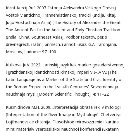
Kvint Kurcij Ruf. 2007. Istorija Aleksandra Velikogo Drevnij
Vostok v antichnoj i rannehristianskoj tradicii (Indija, Kitaj,
Jugo-Vostochnaja Azija) [The History of Alexander the Great:
The Ancient East in the Ancient and Early Christian Tradition
(India, China, Southeast Asia)]. Podbor tekstov, per. s
drevnegrech. i latin., primech. i annot. ukaz. G.A. Taronjana.
Moscow, Ladomir: 97–100.
Kulikova Ju.V. 2022. Latinskij jazyk kak marker gosudarstvennoj
i grazhdanskoj identichnosti Rimskoj imperii v I–IV vv. [The
Latin Language as a Marker of the State and Civic Identity of
the Roman Empire in the 1st-4th Centuries] Sovremennaja
nauchnaja mysl' [Modern Scientific Thought]. 4: 11–22.
Kusmidinova M.H. 2009. Interpretacija obraza reki v mifologii
[Interpretation of the River Image in Mythology]. Chetvertye
Lojfmanovskie chtenija. Filosofskoe mirovozzrenie i kartina
mira: materialy Vserossijskoj nauchnoj konferencii (Ekaterin