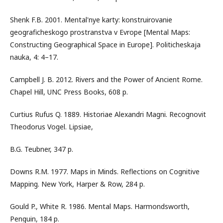
Shenk F.B. 2001. Mental'nye karty: konstruirovanie
geograficheskogo prostranstva v Evrope [Mental Maps:
Constructing Geographical Space in Europe]. Politicheskaja
nauka, 4: 4–17.
Campbell J. B. 2012. Rivers and the Power of Ancient Rome.
Chapel Hill, UNC Press Books, 608 p.
Curtius Rufus Q. 1889. Historiae Alexandri Magni. Recognovit
Theodorus Vogel. Lipsiae,
B.G. Teubner, 347 p.
Downs R.M. 1977. Maps in Minds. Reflections on Cognitive
Mapping. New York, Harper & Row, 284 p.
Gould P., White R. 1986. Mental Maps. Harmondsworth,
Penguin, 184 p.