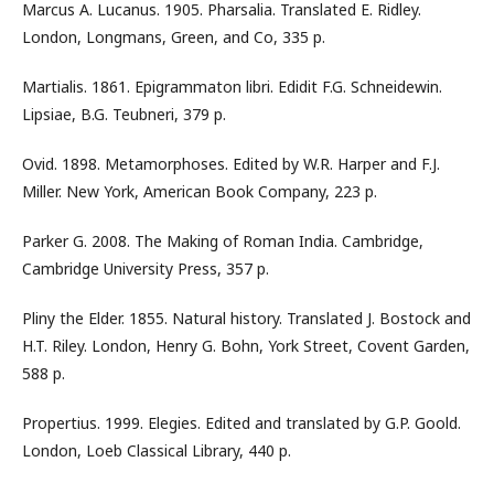
Marcus A. Lucanus. 1905. Pharsalia. Translated E. Ridley.
London, Longmans, Green, and Co, 335 p.
Martialis. 1861. Epigrammaton libri. Edidit F.G. Schneidewin.
Lipsiae, B.G. Teubneri, 379 p.
Ovid. 1898. Metamorphoses. Edited by W.R. Harper and F.J.
Miller. New York, American Book Company, 223 p.
Parker G. 2008. The Making of Roman India. Cambridge,
Cambridge University Press, 357 p.
Pliny the Elder. 1855. Natural history. Translated J. Bostock and
H.T. Riley. London, Henry G. Bohn, York Street, Covent Garden,
588 p.
Propertius. 1999. Elegies. Edited and translated by G.P. Goold.
London, Loeb Classical Library, 440 p.