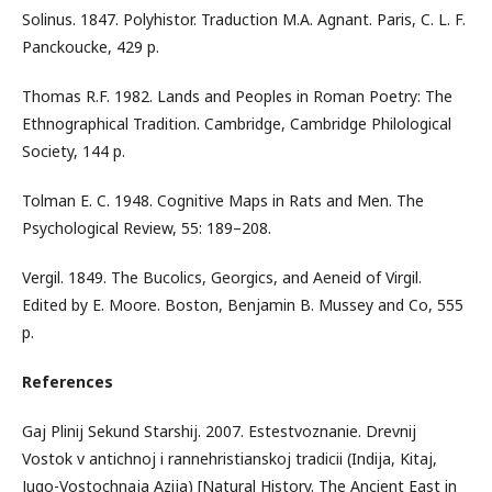
Solinus. 1847. Polyhistor. Traduction M.A. Agnant. Paris, C. L. F.
Panckoucke, 429 p.
Thomas R.F. 1982. Lands and Peoples in Roman Poetry: The
Ethnographical Tradition. Cambridge, Cambridge Philological
Society, 144 p.
Tolman E. C. 1948. Cognitive Maps in Rats and Men. The
Psychological Review, 55: 189–208.
Vergil. 1849. The Bucolics, Georgics, and Aeneid of Virgil.
Edited by E. Moore. Boston, Benjamin B. Mussey and Co, 555
p.
References
Gaj Plinij Sekund Starshij. 2007. Estestvoznanie. Drevnij
Vostok v antichnoj i rannehristianskoj tradicii (Indija, Kitaj,
Jugo-Vostochnaja Azija) [Natural History. The Ancient East in