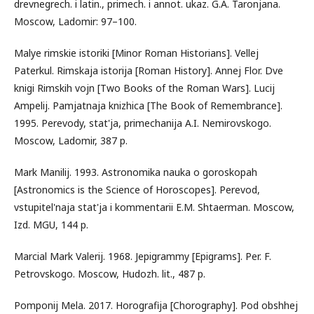
drevnegrech. i latin., primech. i annot. ukaz. G.A. Taronjana.
Moscow, Ladomir: 97–100.
Malye rimskie istoriki [Minor Roman Historians]. Vellej
Paterkul. Rimskaja istorija [Roman History]. Annej Flor. Dve
knigi Rimskih vojn [Two Books of the Roman Wars]. Lucij
Ampelij. Pamjatnaja knizhica [The Book of Remembrance].
1995. Perevody, stat'ja, primechanija A.I. Nemirovskogo.
Moscow, Ladomir, 387 p.
Mark Manilij. 1993. Astronomika nauka o goroskopah
[Astronomics is the Science of Horoscopes]. Perevod,
vstupitel'naja stat'ja i kommentarii E.M. Shtaerman. Moscow,
Izd. MGU, 144 p.
Marcial Mark Valerij. 1968. Jepigrammy [Epigrams]. Per. F.
Petrovskogo. Moscow, Hudozh. lit., 487 p.
Pomponij Mela. 2017. Horografija [Chorography]. Pod obshhej