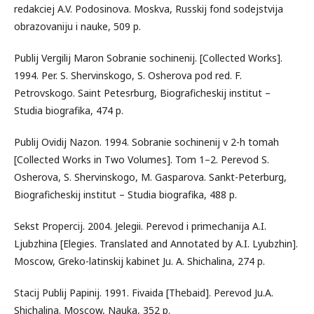
redakciej A.V. Podosinova. Moskva, Russkij fond sodejstvija
obrazovaniju i nauke, 509 p.
Publij Vergilij Maron Sobranie sochinenij. [Collected Works].
1994. Per. S. Shervinskogo, S. Osherova pod red. F.
Petrovskogo. Saint Petesrburg, Biograficheskij institut –
Studia biografika, 474 p.
Publij Ovidij Nazon. 1994. Sobranie sochinenij v 2-h tomah
[Collected Works in Two Volumes]. Tom 1–2. Perevod S.
Osherova, S. Shervinskogo, M. Gasparova. Sankt-Peterburg,
Biograficheskij institut – Studia biografika, 488 p.
Sekst Propercij. 2004. Jelegii. Perevod i primechanija A.I.
Ljubzhina [Elegies. Translated and Annotated by A.I. Lyubzhin].
Moscow, Greko-latinskij kabinet Ju. A. Shichalina, 274 p.
Stacij Publij Papinij. 1991. Fivaida [Thebaid]. Perevod Ju.A.
Shichalina. Moscow, Nauka, 352 p.