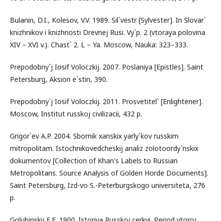
Bulanin, D.I., Kolesov, V.V. 1989. Sil`vestr [Sylvester]. In Slovar`
knizhnikov i knizhnosti Drevnej Rusi. Vy`p. 2 (vtoraya polovina
XIV – XVI v.). Chast` 2. L – Ya. Moscow, Nauka: 323–333.
Prepodobny`j Iosif Voloczkij. 2007. Poslaniya [Epistles]. Saint
Petersburg, Aksion e`stin, 390.
Prepodobny`j Iosif Voloczkij. 2011. Prosvetitel` [Enlightener].
Moscow, Institut russkoj civilizacii, 432 p.
Grigor`ev A.P. 2004. Sbornik xanskix yarly`kov russkim
mitropolitam. Istochnikovedcheskij analiz zolotoordy`nskix
dokumentov [Collection of Khan's Labels to Russian
Metropolitans. Source Analysis of Golden Horde Documents].
Saint Petersburg, Izd-vo S.-Peterburgskogo universiteta, 276
p.
Golubinskij E.E. 1900. Istoriya Russkoj cerkvi. Period vtoroj,