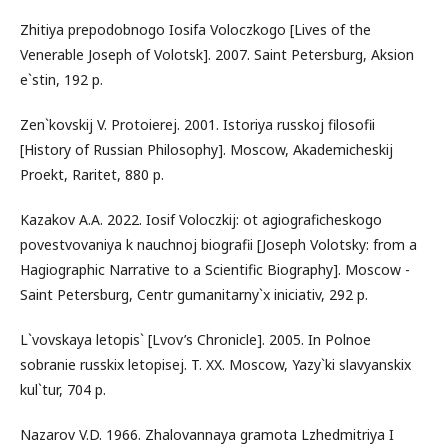
Zhitiya prepodobnogo Iosifa Voloczkogo [Lives of the
Venerable Joseph of Volotsk]. 2007. Saint Petersburg, Aksion
e`stin, 192 p.
Zen`kovskij V. Protoierej. 2001. Istoriya russkoj filosofii
[History of Russian Philosophy]. Moscow, Akademicheskij
Proekt, Raritet, 880 p.
Kazakov A.A. 2022. Iosif Voloczkij: ot agiograficheskogo
povestvovaniya k nauchnoj biografii [Joseph Volotsky: from a
Hagiographic Narrative to a Scientific Biography]. Moscow -
Saint Petersburg, Centr gumanitarny`x iniciativ, 292 p.
L`vovskaya letopis` [Lvov’s Chronicle]. 2005. In Polnoe
sobranie russkix letopisej. T. XX. Moscow, Yazy`ki slavyanskix
kul`tur, 704 p.
Nazarov V.D. 1966. Zhalovannaya gramota Lzhedmitriya I