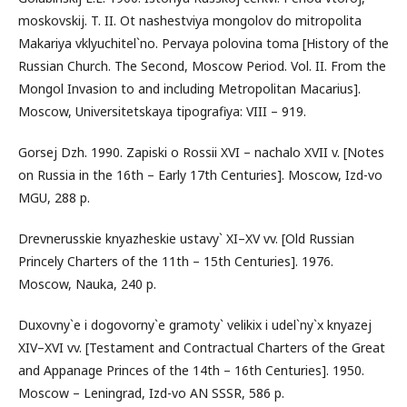
moskovskij. T. II. Ot nashestviya mongolov do mitropolita
Makariya vklyuchitel`no. Pervaya polovina toma [History of the
Russian Church. The Second, Moscow Period. Vol. II. From the
Mongol Invasion to and including Metropolitan Macarius].
Moscow, Universitetskaya tipografiya: VIII – 919.
Gorsej Dzh. 1990. Zapiski o Rossii XVI – nachalo XVII v. [Notes
on Russia in the 16th – Early 17th Centuries]. Moscow, Izd-vo
MGU, 288 p.
Drevnerusskie knyazheskie ustavy` XI–XV vv. [Old Russian
Princely Charters of the 11th – 15th Centuries]. 1976.
Moscow, Nauka, 240 p.
Duxovny`e i dogovorny`e gramoty` velikix i udel`ny`x knyazej
XIV–XVI vv. [Testament and Contractual Charters of the Great
and Appanage Princes of the 14th – 16th Centuries]. 1950.
Moscow – Leningrad, Izd-vo AN SSSR, 586 p.