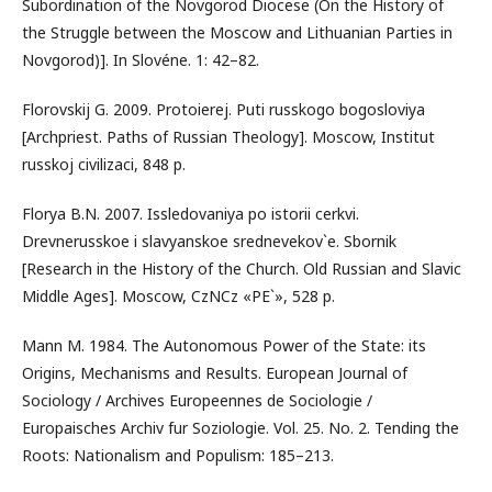
Subordination of the Novgorod Diocese (On the History of
the Struggle between the Moscow and Lithuanian Parties in
Novgorod)]. In Slovéne. 1: 42–82.
Florovskij G. 2009. Protoierej. Puti russkogo bogosloviya
[Archpriest. Paths of Russian Theology]. Moscow, Institut
russkoj civilizaci, 848 p.
Florya B.N. 2007. Issledovaniya po istorii cerkvi.
Drevnerusskoe i slavyanskoe srednevekov`e. Sbornik
[Research in the History of the Church. Old Russian and Slavic
Middle Ages]. Moscow, CzNCz «PE`», 528 p.
Mann M. 1984. The Autonomous Power of the State: its
Origins, Mechanisms and Results. European Journal of
Sociology / Archives Europeennes de Sociologie /
Europaisches Archiv fur Soziologie. Vol. 25. No. 2. Tending the
Roots: Nationalism and Populism: 185–213.