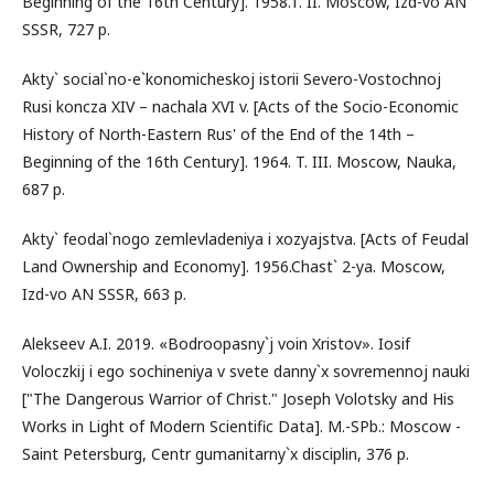
Beginning of the 16th Century]. 1958.T. II. Moscow, Izd-vo AN
SSSR, 727 p.
Akty` social`no-e`konomicheskoj istorii Severo-Vostochnoj
Rusi koncza XIV – nachala XVI v. [Acts of the Socio-Economic
History of North-Eastern Rus' of the End of the 14th –
Beginning of the 16th Century]. 1964. T. III. Moscow, Nauka,
687 p.
Akty` feodal`nogo zemlevladeniya i xozyajstva. [Acts of Feudal
Land Ownership and Economy]. 1956.Chast` 2-ya. Moscow,
Izd-vo AN SSSR, 663 p.
Alekseev A.I. 2019. «Bodroopasny`j voin Xristov». Iosif
Voloczkij i ego sochineniya v svete danny`x sovremennoj nauki
["The Dangerous Warrior of Christ." Joseph Volotsky and His
Works in Light of Modern Scientific Data]. M.-SPb.: Moscow -
Saint Petersburg, Centr gumanitarny`x disciplin, 376 p.