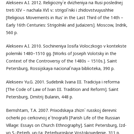
Alekseev A.I. 2012. Religiozny`e dvizheniya na Rusi poslednej
treti XIV – nachala XVI v.: strigol`niki i zhidovstvuyushhie
[Religious Movements in Rus' in the Last Third of the 14th –
Early 16th Centuries: Strigolniki and Judaizers]. Moscow, Indrik,
560 p.
Alekseev A.I. 2010. Sochineniya Iosifa Voloczkogo v kontekste
polemiki 1480–1510 gg. [Works of Joseph Volotsky in the
Context of the Controversy of the 1480s – 1510s.]. Saint
Petersburg, Rossijskaya nacional`naya biblioteka, 390 p.
Alekseev Yu.G. 2001. Sudebnik Ivana III. Tradiciya i reforma
[The Code of Law of Ivan III. Tradition and Reform]. Saint
Petersburg, Dmitrij Bulanin, 448 p.
Bernshtam, T.A. 2007. Prixodskaya zhizn` russkoj derevni:
ocherki po cerkovnoj e`tnografii [Parish Life of the Russian
Village: Essays on Church Ethnography]. Saint Petersburg, Izd-
vo S.-Peterb. un-ta; Peterburgskoe Vostokovedenie, 311 p.