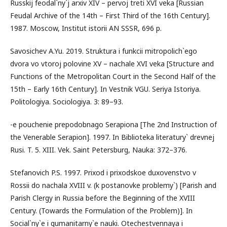
Russkij feodal`ny`j arxiv XIV – pervoj treti XVI veka [Russian
Feudal Archive of the 14th – First Third of the 16th Century].
1987. Moscow, Institut istorii AN SSSR, 696 p.
Savosichev A.Yu. 2019. Struktura i funkcii mitropolich`ego
dvora vo vtoroj polovine XV – nachale XVI veka [Structure and
Functions of the Metropolitan Court in the Second Half of the
15th – Early 16th Century]. In Vestnik VGU. Seriya Istoriya.
Politologiya. Sociologiya. 3: 89–93.
-e pouchenie prepodobnago Serapiona [The 2nd Instruction of
the Venerable Serapion]. 1997. In Biblioteka literatury` drevnej
Rusi. T. 5. XIII. Vek. Saint Petersburg, Nauka: 372–376.
Stefanovich P.S. 1997. Prixod i prixodskoe duxovenstvo v
Rossii do nachala XVIII v. (k postanovke problemy`) [Parish and
Parish Clergy in Russia before the Beginning of the XVIII
Century. (Towards the Formulation of the Problem)]. In
Social`ny`e i gumanitarny`e nauki. Otechestvennaya i