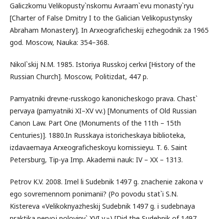
Galiczkomu Velikopusty`nskomu Avraam`evu monasty`ryu
[Charter of False Dmitry I to the Galician Velikopustynsky
Abraham Monastery]. In Arxeograficheskij ezhegodnik za 1965
god. Moscow, Nauka: 354–368.
Nikol`skij N.M. 1985. Istoriya Russkoj cerkvi [History of the
Russian Church]. Moscow, Politizdat, 447 p.
Pamyatniki drevne-russkogo kanonicheskogo prava. Chast`
pervaya (pamyatniki XI–XV vv.) [Monuments of Old Russian
Canon Law. Part One (Monuments of the 11th – 15th
Centuries)]. 1880.In Russkaya istoricheskaya biblioteka,
izdavaemaya Arxeograficheskoyu komissieyu. T. 6. Saint
Petersburg, Tip-ya Imp. Akademii nauk: IV – XX – 1313.
Petrov K.V. 2008. Imel li Sudebnik 1497 g. znachenie zakona v
ego sovremennom ponimanii? (Po povodu stat`i S.N.
Kistereva «Velikoknyazheskij Sudebnik 1497 g. i sudebnaya
praktika pervoj poloviny` XVI v.») [Did the Sudebnik of 1497