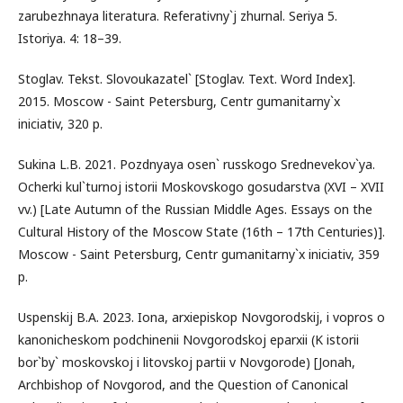
zarubezhnaya literatura. Referativny`j zhurnal. Seriya 5.
Istoriya. 4: 18–39.
Stoglav. Tekst. Slovoukazatel` [Stoglav. Text. Word Index].
2015. Moscow - Saint Petersburg, Centr gumanitarny`x
iniciativ, 320 p.
Sukina L.B. 2021. Pozdnyaya osen` russkogo Srednevekov`ya.
Ocherki kul`turnoj istorii Moskovskogo gosudarstva (XVI – XVII
vv.) [Late Autumn of the Russian Middle Ages. Essays on the
Cultural History of the Moscow State (16th – 17th Centuries)].
Moscow - Saint Petersburg, Centr gumanitarny`x iniciativ, 359
p.
Uspenskij B.A. 2023. Iona, arxiepiskop Novgorodskij, i vopros o
kanonicheskom podchinenii Novgorodskoj eparxii (K istorii
bor`by` moskovskoj i litovskoj partii v Novgorode) [Jonah,
Archbishop of Novgorod, and the Question of Canonical