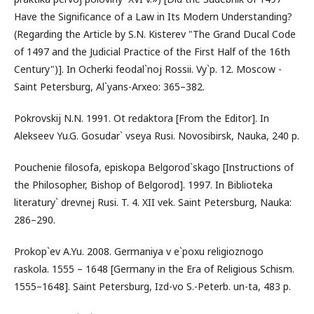
Have the Significance of a Law in Its Modern Understanding?
(Regarding the Article by S.N. Kisterev "The Grand Ducal Code
of 1497 and the Judicial Practice of the First Half of the 16th
Century")]. In Ocherki feodal`noj Rossii. Vy`p. 12. Moscow -
Saint Petersburg, Al`yans-Arxeo: 365–382.
Pokrovskij N.N. 1991. Ot redaktora [From the Editor]. In
Alekseev Yu.G. Gosudar` vseya Rusi. Novosibirsk, Nauka, 240 p.
Pouchenie filosofa, episkopa Bеlgorod`skago [Instructions of
the Philosopher, Bishop of Bеlgorod]. 1997. In Biblioteka
literatury` drevnej Rusi. T. 4. XII vek. Saint Petersburg, Nauka:
286–290.
Prokop`ev A.Yu. 2008. Germaniya v e`poxu religioznogo
raskola. 1555 – 1648 [Germany in the Era of Religious Schism.
1555–1648]. Saint Petersburg, Izd-vo S.-Peterb. un-ta, 483 p.