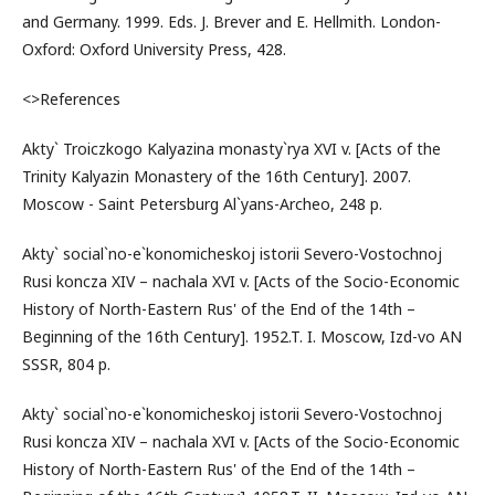
and Germany. 1999. Eds. J. Brever and E. Hellmith. London-
Oxford: Oxford University Press, 428.
<>References
Akty` Troiczkogo Kalyazina monasty`rya XVI v. [Acts of the
Trinity Kalyazin Monastery of the 16th Century]. 2007.
Moscow - Saint Petersburg Al`yans-Arсheo, 248 p.
Akty` social`no-e`konomicheskoj istorii Severo-Vostochnoj
Rusi koncza XIV – nachala XVI v. [Acts of the Socio-Economic
History of North-Eastern Rus' of the End of the 14th –
Beginning of the 16th Century]. 1952.T. I. Moscow, Izd-vo AN
SSSR, 804 p.
Akty` social`no-e`konomicheskoj istorii Severo-Vostochnoj
Rusi koncza XIV – nachala XVI v. [Acts of the Socio-Economic
History of North-Eastern Rus' of the End of the 14th –