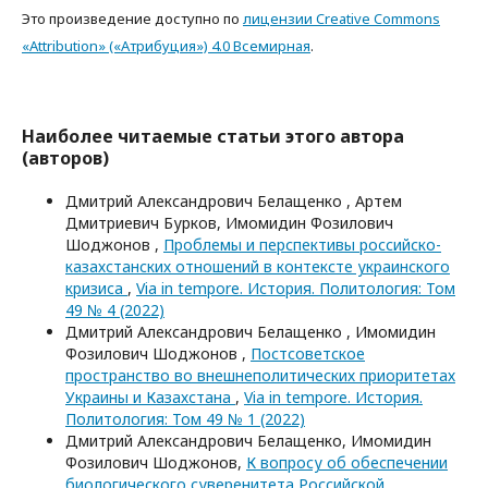
Это произведение доступно по
лицензии Creative Commons
«Attribution» («Атрибуция») 4.0 Всемирная
.
Наиболее читаемые статьи этого автора
(авторов)
Дмитрий Александрович Белащенко , Артем
Дмитриевич Бурков, Имомидин Фозилович
Шоджонов ,
Проблемы и перспективы российско-
казахстанских отношений в контексте украинского
кризиса
,
Via in tempore. История. Политология: Том
49 № 4 (2022)
Дмитрий Александрович Белащенко , Имомидин
Фозилович Шоджонов ,
Постсоветское
пространство во внешнеполитических приоритетах
Украины и Казахстана
,
Via in tempore. История.
Политология: Том 49 № 1 (2022)
Дмитрий Александрович Белащенко, Имомидин
Фозилович Шоджонов,
К вопросу об обеспечении
биологического суверенитета Российской