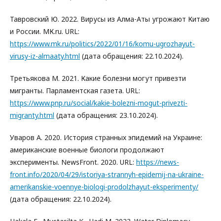
Тавровский Ю. 2022. Вирусы из Алма-Аты угрожают Китаю
и России. МК.ru. URL:
https://www.mk.ru/politics/2022/01/16/komu-ugrozhayut-
virusy-iz-almaaty.html
(дата обращения: 22.10.2024).
Третьякова М. 2021. Какие болезни могут привезти
мигранты. Парламентская газета. URL:
https://www.pnp.ru/social/kakie-bolezni-mogut-privezti-
migranty.html
(дата обращения: 23.10.2024).
Уваров А. 2020. История странных эпидемий на Украине:
американские военные биологи продолжают
эксперименты. NewsFront. 2020. URL:
https://news-
front.info/2020/04/29/istoriya-strannyh-epidemij-na-ukraine-
amerikanskie-voennye-biologi-prodolzhayut-eksperimenty/
(дата обращения: 22.10.2024).