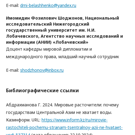
E-mail:
dmi-belashhenko@yandex.ru
Имомидин Фозилович Шоджонов,
Национальный
исследовательский Нижегородский
государственный университет им. Н.И.
Лобачевского, Агентство научных исследований и
информации (АНИИ) «Лобачевский»
Доцент кафедры мировой дипломатии и
международного права, младший научный сотрудник
E-mail:
shodzhonov@inbox.ru
Библиографические ссылки
Абдрахманова Г. 2024. Мировые расточители: почему
государствам Центральной Азии не хватает воды.
Казинформ. URL:
https://www.inform.kz/ru/mirovie-
rastochiteli-pochemu-stranam-tsentralnoy-azii-ne-hvataet-
vodi-537314
(дата обращения: 22.10.2024).