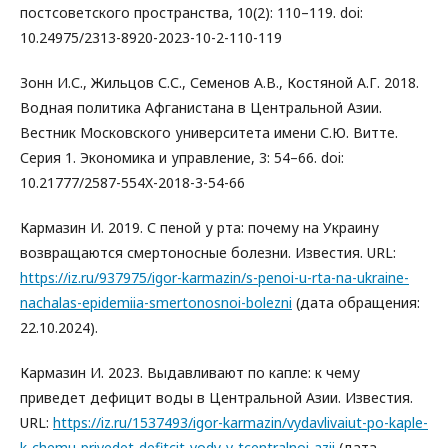
постсоветского пространства, 10(2): 110–119. doi:
10.24975/2313-8920-2023-10-2-110-119
Зонн И.С., Жильцов С.С., Семенов А.В., Костяной А.Г. 2018.
Водная политика Афганистана в Центральной Азии.
Вестник Московского университета имени С.Ю. Витте.
Серия 1. Экономика и управление, 3: 54–66. doi:
10.21777/2587-554X-2018-3-54-66
Кармазин И. 2019. С пеной у рта: почему на Украину
возвращаются смертоносные болезни. Известия. URL:
https://iz.ru/937975/igor-karmazin/s-penoi-u-rta-na-ukraine-
nachalas-epidemiia-smertonosnoi-bolezni
(дата обращения:
22.10.2024).
Кармазин И. 2023. Выдавливают по капле: к чему
приведет дефицит воды в Центральной Азии. Известия.
URL:
https://iz.ru/1537493/igor-karmazin/vydavlivaiut-po-kaple-
k-chemu-privedet-defitcit-vody-v-tcentralnoi-azii
(дата