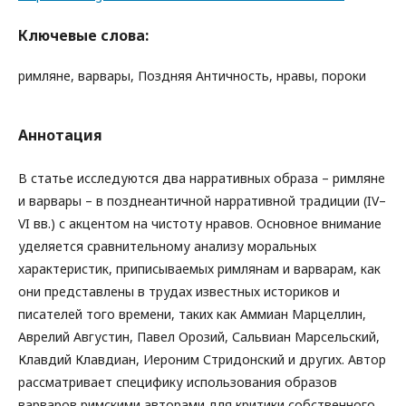
Ключевые слова:
римляне, варвары, Поздняя Античность, нравы, пороки
Аннотация
В статье исследуются два нарративных образа – римляне
и варвары – в позднеантичной нарративной традиции (IV–
VI вв.) с акцентом на чистоту нравов. Основное внимание
уделяется сравнительному анализу моральных
характеристик, приписываемых римлянам и варварам, как
они представлены в трудах известных историков и
писателей того времени, таких как Аммиан Марцеллин,
Аврелий Августин, Павел Орозий, Сальвиан Марсельский,
Клавдий Клавдиан, Иероним Стридонский и других. Автор
рассматривает специфику использования образов
варваров римскими авторами для критики собственного