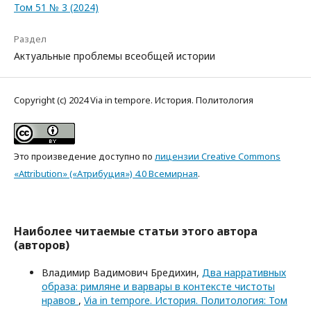
Том 51 № 3 (2024)
Раздел
Актуальные проблемы всеобщей истории
Copyright (c) 2024 Via in tempore. История. Политология
Это произведение доступно по
лицензии Creative Commons
«Attribution» («Атрибуция») 4.0 Всемирная
.
Наиболее читаемые статьи этого автора
(авторов)
Владимир Вадимович Бредихин,
Два нарративных
образа: римляне и варвары в контексте чистоты
нравов
,
Via in tempore. История. Политология: Том