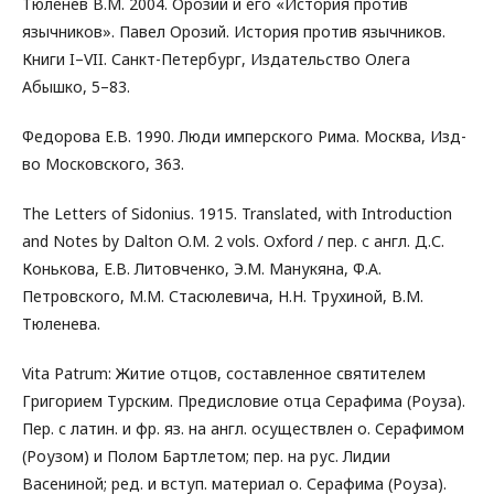
Тюленев В.М. 2004. Орозий и его «История против
язычников». Павел Орозий. История против язычников.
Книги I–VII. Санкт-Петербург, Издательство Олега
Абышко, 5–83.
Федорова Е.В. 1990. Люди имперского Рима. Москва, Изд-
во Московского, 363.
The Letters of Sidonius. 1915. Translated, with Introduction
and Notes by Dalton O.M. 2 vols. Oxford / пер. с англ. Д.С.
Конькова, Е.В. Литовченко, Э.М. Манукяна, Ф.А.
Петровского, М.М. Стасюлевича, Н.Н. Трухиной, В.М.
Тюленева.
Vita Patrum: Житие отцов, составленное святителем
Григорием Турским. Предисловие отца Серафима (Роуза).
Пер. с латин. и фр. яз. на англ. осуществлен о. Серафимом
(Роузом) и Полом Бартлетом; пер. на рус. Лидии
Васениной; ред. и вступ. материал о. Серафима (Роуза).