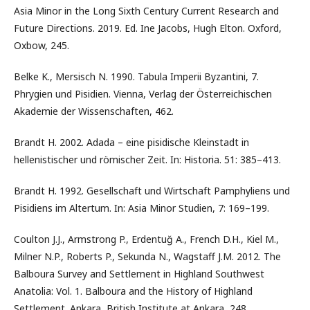
Asia Minor in the Long Sixth Century Current Research and
Future Directions. 2019. Ed. Ine Jacobs, Hugh Elton. Oxford,
Oxbow, 245.
Belke K., Mersisch N. 1990. Tabula Imperii Byzantini, 7.
Phrygien und Pisidien. Vienna, Verlag der Österreichischen
Akademie der Wissenschaften, 462.
Brandt H. 2002. Adada – eine pisidische Kleinstadt in
hellenistischer und römischer Zeit. In: Historia. 51: 385–413.
Brandt H. 1992. Gesellschaft und Wirtschaft Pamphyliens und
Pisidiens im Altertum. In: Asia Minor Studien, 7: 169–199.
Coulton J.J., Armstrong P., Erdentuğ A., French D.H., Kiel M.,
Milner N.P., Roberts P., Sekunda N., Wagstaff J.M. 2012. The
Balboura Survey and Settlement in Highland Southwest
Anatolia: Vol. 1. Balboura and the History of Highland
Settlement. Ankara, British Institute at Ankara, 248.