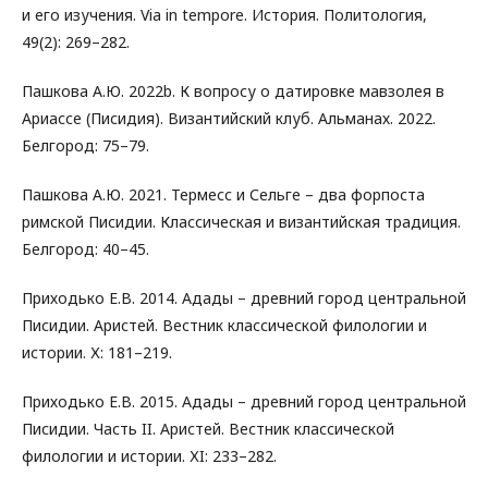
и его изучения. Via in tempore. История. Политология,
49(2): 269–282.
Пашкова А.Ю. 2022b. К вопросу о датировке мавзолея в
Ариассе (Писидия). Византийский клуб. Альманах. 2022.
Белгород: 75–79.
Пашкова А.Ю. 2021. Термесс и Сельге – два форпоста
римской Писидии. Классическая и византийская традиция.
Белгород: 40–45.
Приходько Е.В. 2014. Адады – древний город центральной
Писидии. Аристей. Вестник классической филологии и
истории. Х: 181–219.
Приходько Е.В. 2015. Адады – древний город центральной
Писидии. Часть II. Аристей. Вестник классической
филологии и истории. ХI: 233–282.