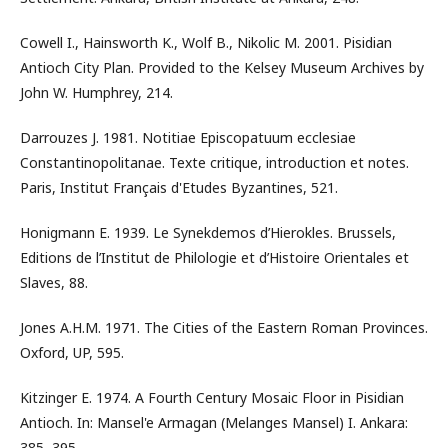
Cowell I., Hainsworth K., Wolf B., Nikolic M. 2001. Pisidian
Antioch City Plan. Provided to the Kelsey Museum Archives by
John W. Humphrey, 214.
Darrouzes J. 1981. Notitiae Episcopatuum ecclesiae
Constantinopolitanae. Texte critique, introduction et notes.
Paris, Institut Français d'Etudes Byzantines, 521.
Honigmann E. 1939. Le Synekdemos d’Hierokles. Brussels,
Editions de l’Institut de Philologie et d’Histoire Orientales et
Slaves, 88.
Jones A.H.M. 1971. The Cities of the Eastern Roman Provinces.
Oxford, UP, 595.
Kitzinger E. 1974. A Fourth Century Mosaic Floor in Pisidian
Antioch. In: Mansel'e Armagan (Melanges Mansel) I. Ankara:
385–395.