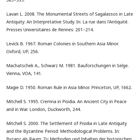
Lavan L. 2008. The Monumental Streets of Sagalassos in Late
Antiquity: An Interpretative Study. In: La rue dans l'Antiquité.
Presses Universitaires de Rennes: 201–214.
Levick B. 1967. Roman Colonies in Southern Asia Minor.
Oxford, UP, 256.
Machatschek A., Schwarz M. 1981. Bauforschungen in Selge.
Vienna, VOA, 141.
Magie D. 1950. Roman Rule in Asia Minor. Princeton, UP, 1662.
Mitchell S. 1995. Cremna in Pisidia. An Ancient City in Peace
and in War. London, Duckworth, 244.
Mitchell S. 2000. The Settlement of Pisidia in Late Antiquity
and the Byzantine Period: Methodological Problems. In:
Byzanz als Raum: Zu Methoden und Inhalten der historischen