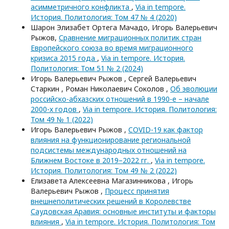
асимметричного конфликта
,
Via in tempore.
История. Политология: Том 47 № 4 (2020)
Шарон Элизабет Ортега Мачадо, Игорь Валерьевич
Рыжов,
Сравнение миграционных политик стран
Европейского союза во время миграционного
кризиса 2015 года
,
Via in tempore. История.
Политология: Том 51 № 2 (2024)
Игорь Валерьевич Рыжов , Сергей Валерьевич
Старкин , Роман Николаевич Соколов ,
Об эволюции
российско-абхазских отношений в 1990-е – начале
2000-х годов
,
Via in tempore. История. Политология:
Том 49 № 1 (2022)
Игорь Валерьевич Рыжов ,
COVID-19 как фактор
влияния на функционирование региональной
подсистемы международных отношений на
Ближнем Востоке в 2019–2022 гг.
,
Via in tempore.
История. Политология: Том 49 № 2 (2022)
Елизавета Алексеевна Магазинникова , Игорь
Валерьевич Рыжов ,
Процесс принятия
внешнеполитических решений в Королевстве
Саудовская Аравия: основные институты и факторы
влияния
,
Via in tempore. История. Политология: Том