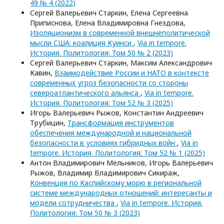
49 № 4 (2022)
Сергей Валерьевич Старкин, Елена Сергеевна
Приписнова, Елена Владимировна Гнездова,
Изоляционизм в современной внешнеполитической
мысли США: коалиция Куинси
,
Via in tempore.
История. Политология: Том 50 № 2 (2023)
Сергей Валерьевич Старкин, Максим Александрович
Кавин,
Взаимодействие России и НАТО в контексте
современных угроз безопасности со стороны
североатлантического альянса
,
Via in tempore.
История. Политология: Том 52 № 3 (2025)
Игорь Валерьевич Рыжов, Константин Андреевич
Трубицин,
Трансформация инструментов
обеспечения международной и национальной
безопасности в условиях гибридных войн
,
Via in
tempore. История. Политология: Том 52 № 1 (2025)
Антон Владимирович Мельников, Игорь Валерьевич
Рыжов, Владимир Владимирович Сикираж,
Конвенция по Каспийскому морю в региональной
системе международных отношений: интересанты и
модели сотрудничества
,
Via in tempore. История.
Политология: Том 50 № 3 (2023)