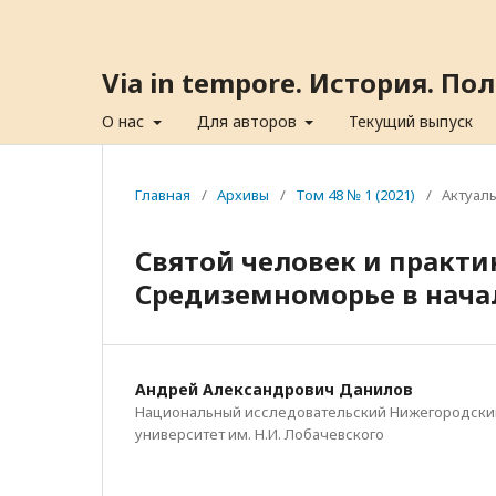
Via in tempore. История. П
О нас
Для авторов
Текущий выпуск
Главная
/
Архивы
/
Том 48 № 1 (2021)
/
Актуал
Святой человек и практи
Средиземноморье в начале
Андрей Александрович Данилов
Национальный исследовательский Нижегородски
университет им. Н.И. Лобачевского