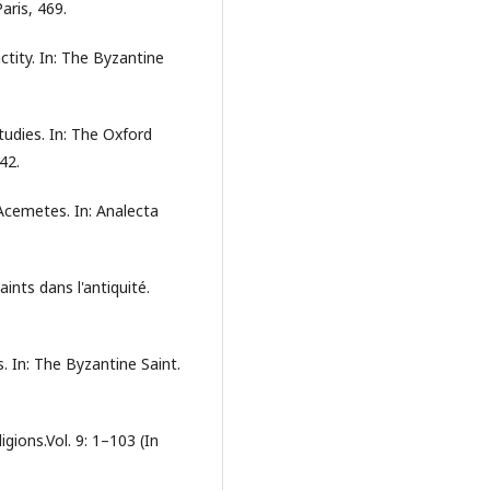
aris, 469.
tity. In: The Byzantine
Studies. In: The Oxford
42.
’Acemetes. In: Analecta
ints dans l'antiquité.
s. In: The Byzantine Saint.
igions.Vol. 9: 1–103 (In