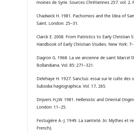
moines de Syrie. Sources Chrétiennes 257. vol. 2. P
Chadwick H. 1981. Pachomios and the Idea of Sanc
Saint. London: 25–31.
Clarck E. 2008. From Patristics to Early Christian 
Handbook of Early Christian Studies. New York: 7–
Dagron G. 1968. La vie ancienne de saint Marcel l
Bollandiana. Vol. 85: 271–321.
Delehaye H. 1927. Sanctus: essai sur le culte des sa
Subsidia hagiographica. Vol. 17, 265.
Drijvers H.J.W. 1981. Hellenistic and Oriental Origin
London: 11–25.
Festugière A.-J. 1949. La sainteté. In: Mythes et rel
French).