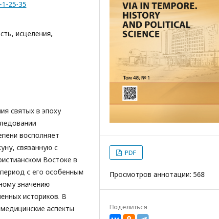
-1-25-35
сть, исцеления,
ия святых в эпоху
следовании
епени восполняет
уну, связанную с
PDF
ристианском Востоке в
 период с его особенным
Просмотров аннотации: 568
ьному значению
менных историков. В
Поделиться
а медицинские аспекты