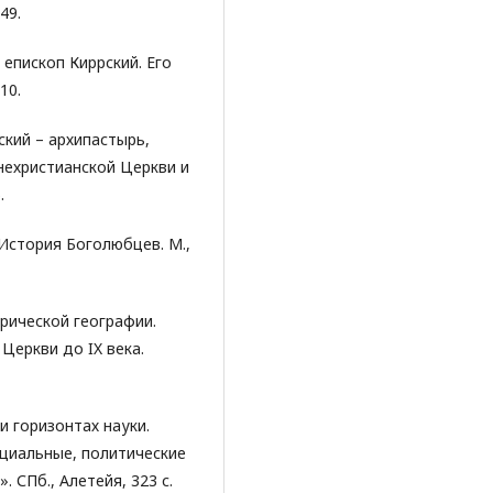
49.
 епископ Киррский. Его
10.
кий – архипастырь,
внехристианской Церкви и
.
 История Боголюбцев. М.,
орической географии.
Церкви до IX века.
и горизонтах науки.
оциальные, политические
. СПб., Алетейя, 323 с.