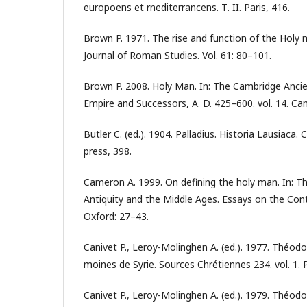
europoens et rnediterrancens. Т. II. Paris, 416.
Brown P. 1971. The rise and function of the Holy ma
Journal of Roman Studies. Vol. 61: 80–101.
Brown P. 2008. Holy Man. In: The Cambridge Ancien
Empire and Successors, A. D. 425–600. vol. 14. Ca
Butler C. (ed.). 1904. Palladius. Historia Lausiaca.
press, 398.
Cameron A. 1999. On defining the holy man. In: Th
Antiquity and the Middle Ages. Essays on the Con
Oxford: 27–43.
Canivet P., Leroy-Molinghen A. (ed.). 1977. Théodor
moines de Syrie. Sources Chrétiennes 234. vol. 1. P
Canivet P., Leroy-Molinghen A. (ed.). 1979. Théodor