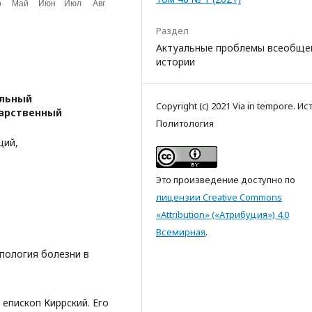
Раздел
Актуальные проблемы всеобще
истории
льный
Copyright (c) 2021 Via in tempore. Ис
дарственный
Политология
ций,
Это произведение доступно по
лицензии Creative Commons
«Attribution» («Атрибуция») 4.0
Всемирная
.
опология болезни в
 епископ Киррский. Его