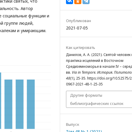
актики святых, что
альность. Автор
е социальные функции и
Опубликован
й группе людей,
2021-07-05
 калекам и умирающим.
Как цитировать
Данилов, А. А. (2021). Святой человек 
практика исцелений в Восточном
Средиземноморье в начале IV – серед
вв.
Via in Tempore. История. Политоло
48
(1), 25-35. https://doi.org/10.52575/
0967-2021-48-1-25-35
Другие форматы
библиографических ссылок
Выпуск
Том 48 № 1 (2021)