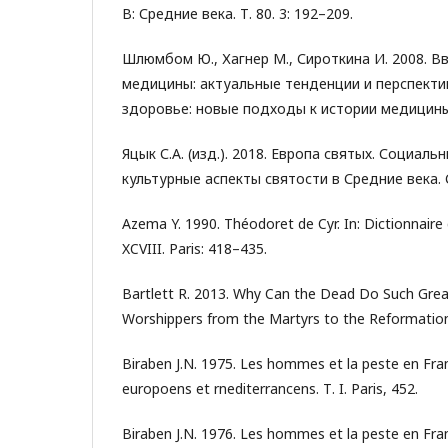
В: Средние века. Т. 80. 3: 192–209.
Шлюмбом Ю., Хагнер М., Сироткина И. 2008. В
медицины: актуальные тенденции и перспектив
здоровье: новые подходы к истории медицины.
Яцык С.А. (изд.). 2018. Европа святых. Социаль
культурные аспекты святости в Средние века. С
Azema Y. 1990. Théodoret de Cyr. In: Dictionnaire d
XCVIII. Paris: 418–435.
Bartlett R. 2013. Why Can the Dead Do Such Grea
Worshippers from the Martyrs to the Reformation
Biraben J.N. 1975. Les hommes et la peste en Fra
europoens et rnediterrancens. Т. I. Paris, 452.
Biraben J.N. 1976. Les hommes et la peste en Fra