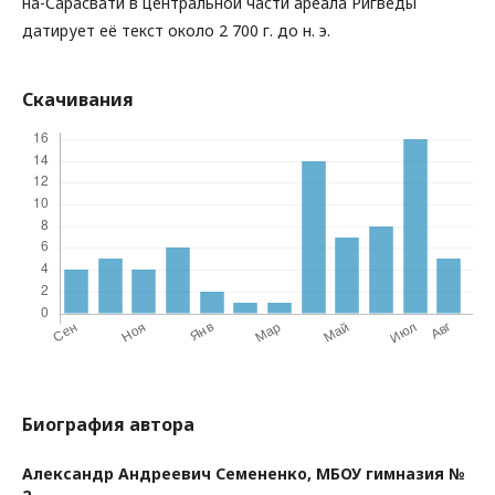
на-Сарасвати в центральной части ареала Ригведы
датирует её текст около 2 700 г. до н. э.
Скачивания
Биография автора
Александр Андреевич Семененко,
МБОУ гимназия №