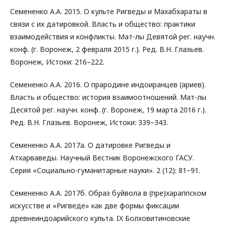
Семененко А.А. 2015. О культе Ригведы и Махабхараты в
связи с их датировкой. Власть и общество: практики
взаимодействия и конфликты. Мат-лы Девятой рег. научн.
конф. (г. Воронеж, 2 февраля 2015 г.). Ред. В.Н. Глазьев.
Воронеж, Истоки: 216–222.
Семененко А.А. 2016. О прародине индоиранцев (ариев).
Власть и общество: история взаимоотношений. Мат-лы
Десятой рег. научн. конф. (г. Воронеж, 19 марта 2016 г.).
Ред. В.Н. Глазьев. Воронеж, Истоки: 339–343.
Семененко А.А. 2017а. О датировке Ригведы и
Атхарваведы. Научный Вестник Воронежского ГАСУ.
Серия «Социально-гуманитарные науки». 2 (12): 81–91.
Семененко А.А. 2017б. Образ буйвола в (пре)хараппском
искусстве и «Ригведе» как две формы фиксации
древнеиндоарийского культа. IX Болховитиновские