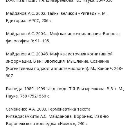
IX–X. Изд. подг. Т.Я. Елизаренкова. М., Наука: 354–550.
Майданов А.С. 2002. Тайны великой «Ригведы». М.,
Едиториал УРСС, 206 с.
Майданов А.С. 2004а. Миф как источник знания. Вопросы
философии. 9: 91–105.
Майданов А.С. 2004б. Миф как источник когнитивной
информации. В кн.: Эволюция. Мышление. Сознание
(Когнитивный подход и эпистемиология). М., Канон+: 268–
307.
Ригведа. 1989–1999. Изд. подг. Т.Я. Елизаренкова. В 3 т. М.,
Наука, 768+752+560 с.
Семененко А.А. 2003. Герменевтика текста
Ригведасамхиты А.С. Майданова. Воронеж, Изд-во
Воронежского колледжа «Номос», 240 с.