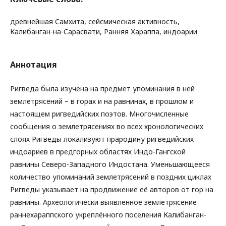
древнейшая Самхита, сейсмическая активность,
Калибанган-на-Сарасвати, Ранняя Хараппа, индоарии
Аннотация
Ригведа была изучена на предмет упоминания в ней
землетрясений – в горах и на равнинах, в прошлом и
настоящем ригведийских поэтов. Многочисленные
сообщения о землетрясениях во всех хронологических
слоях Ригведы локализуют прародину ригведийских
индоариев в предгорных областях Индо-Гангской
равнины Северо-Западного Индостана. Уменьшающееся
количество упоминаний землетрясений в поздних циклах
Ригведы указывает на продвижение её авторов от гор на
равнины. Археологически выявленное землетрясение
раннехараппского укреплённого поселения Калибанган-