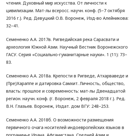
чтения. Духовный мир искусства. От личности к
цивилизации. Мат-лы всеросс. научн. конф. (5–7 октября
2016 г.). Ред. Девуцкий О.В. Воронеж, Изд-во Алейникова:
32–41.
Семененко А.А. 2017в. Ригведийская река Сарасвати и
археология Южной Азии. Научный Вестник Воронежского
ГАСУ. Серия «Социально-гуманитарные науки». 1 (11): 73–
83.
Семененко А.А. 2018а. Крепости в Ригведе, Атхарваведе и
(Пре)Хараппе и датировка Самхит. Личность, общество,
власть: прошлое и современность: мат-лы Двенадцатой
регион. научн. конф. (г. Воронеж, 2 февраля 2018 г.). Ред.
В.Н. Глазьев. Воронеж, Издат. дом ВГУ: 248–253.
Семененко А.А. 2018б. О возможности размещения
первичного очага носителей индоевропейских языков в
пограничье Ирана, Афганистана, Средней Азии и