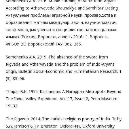
Semenenko A.A. 2016. Arable Farming of Vedic Indo-Aryans
According to Atharvaveda Shaunakiya and Samhitas’ Dating.
Актуальные проблемы аграрной науки, производства и
образования: мат-лы междунар. заочн. научно-практич.
конф. молодых ученых и специалистов на иностранных
языках (Россия, Воронеж, апрель 2016 г.). Воронеж,
ФГБОУ ВО Воронежский ГАУ: 362–366.
Semenenko A.A. 2019. The absence of the sword from
Rigveda and Atharvaveda and the problem of Indo-Aryans’
origin. Bulletin Social-Economic and Humanitarian Research. 1
(3): 83–96.
Thapar B.K. 1975. Kalibangan: A Harappan Metropolis Beyond
The Indus Valley. Expedition, Vol. 17, Issue 2, Penn Museum:
19–32.
The Rigveda. 2014. The earliest religious poetry of India. Tr. by
S.W. Jamison & J.P. Brereton. Oxford–NY, Oxford University