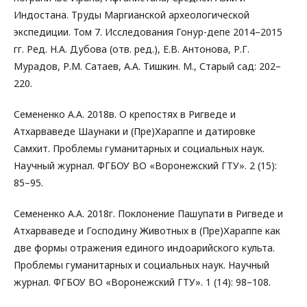
Индостана. Труды Маргианской археологической
экспедиции. Том 7. Исследования Гонур-депе 2014–2015
гг. Ред. Н.А. Дубова (отв. ред.), Е.В. Антонова, Р.Г.
Мурадов, Р.М. Сатаев, А.А. Тишкин. М., Старый сад: 202–
220.
Семененко А.А. 2018в. О крепостях в Ригведе и
Атхарваведе Шаунаки и (Пре)Хараппе и датировке
Самхит. Проблемы гуманитарных и социальных наук.
Научный журнал. ФГБОУ ВО «Воронежский ГТУ». 2 (15):
85–95.
Семененко А.А. 2018г. Поклонение Пашупати в Ригведе и
Атхарваведе и Господину Животных в (Пре)Хараппе как
две формы отражения единого индоарийского культа.
Проблемы гуманитарных и социальных наук. Научный
журнал. ФГБОУ ВО «Воронежский ГТУ». 1 (14): 98–108.