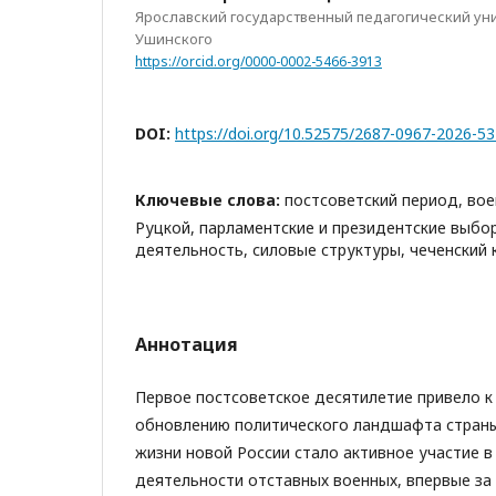
Ярославский государственный педагогический уни
Ушинского
https://orcid.org/0000-0002-5466-3913
DOI:
https://doi.org/10.52575/2687-0967-2026-5
Ключевые слова:
постсоветский период, воен
Руцкой, парламентские и президентские выбо
деятельность, силовые структуры, чеченский 
Аннотация
Первое постсоветское десятилетие привело 
обновлению политического ландшафта страны
жизни новой России стало активное участие в
деятельности отставных военных, впервые за