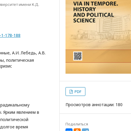
верситет имени К.Д.
3-1-178-188
ные, А.И. Лебедь, А.В.
ры, политическая
кризис
PDF
Просмотров аннотации: 180
к радикальному
. Ярким явлением в
 политической
Поделиться
 долгое время