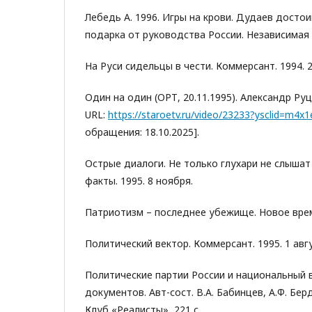
Лебедь А. 1996. Игры на крови. Дудаев досто
подарка от руководства России. Независимая г
На Руси сидельцы в чести. Коммерсант. 1994. 
Один на один (ОРТ, 20.11.1995). Александр Ру
URL:
https://staroetv.ru/video/23233?ysclid=m4
обращения: 18.10.2025].
Острые диалоги. Не только глухари не слышат
факты. 1995. 8 ноября.
Патриотизм – последнее убежище. Новое время.
Политический вектор. Коммерсант. 1995. 1 авг
Политические партии России и национальный 
документов. Авт-сост. В.А. Бабинцев, А.Ф. Бер
Клуб «Реалисты», 221 с.