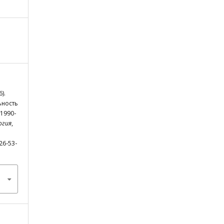
).
ьность
 1990-
огия
,
26-53-