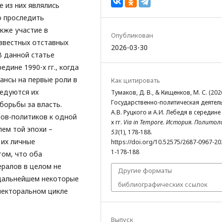
 из них являлись
о проследить
кже участие в
Опубликован
звестных отставных
2026-03-30
 В данной статье
дине 1990-х гг., когда
ансы на первые роли в
Как цитировать
ледуются их
Тумаков, Д. В., & Кищенков, М. С. (2026
Государственно-политическая деятел
борьбы за власть.
А.В. Руцкого и А.И. Лебедя в середине
ов-политиков к одной
х гг.
Via in Tempore. История. Политол
ем той эпохи –
53
(1), 178-188.
 их личные
https://doi.org/10.52575/2687-0967-20
1-178-188
ом, что оба
ералов в целом не
Другие форматы
 дальнейшем некоторые
библиографических ссылок
лекторальном цикле
Выпуск