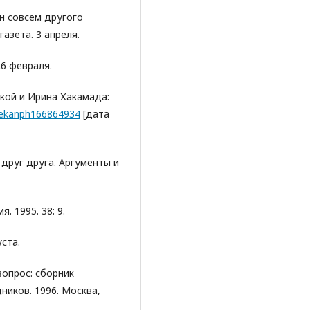
ин совсем другого
азета. 3 апреля.
26 февраля.
цкой и Ирина Хакамада:
x1ekanph166864934
[дата
 друг друга. Аргументы и
 1995. 38: 9.
уста.
вопрос: сборник
дников. 1996. Москва,