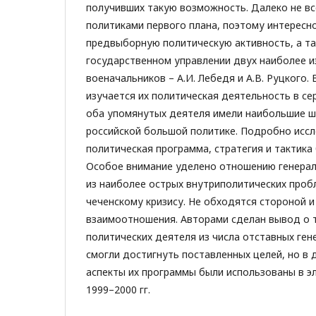
получивших такую возможность. Далеко не все
политиками первого плана, поэтому интересн
предвыборную политическую активность, а та
государственном управлении двух наиболее и
военачальников – А.И. Лебедя и А.В. Руцкого.
изучается их политическая деятельность в сере
оба упомянутых деятеля имели наибольшие ш
российской большой политике. Подробно исс
политическая программа, стратегия и тактика 
Особое внимание уделено отношению генерал
из наиболее острых внутриполитических пробл
чеченскому кризису. Не обходятся стороной и
взаимоотношения. Авторами сделан вывод о т
политических деятеля из числа отставных ген
смогли достигнуть поставленных целей, но в
аспекты их программы были использованы в э
1999–2000 гг.