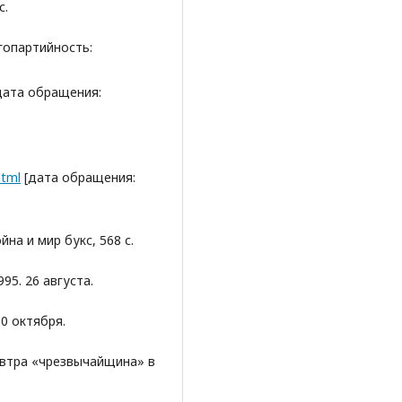
с.
огопартийность:
дата обращения:
html
[дата обращения:
йна и мир букс, 568 с.
95. 26 августа.
0 октября.
завтра «чрезвычайщина» в