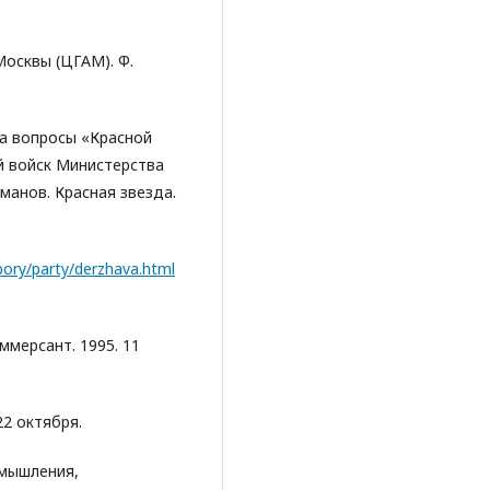
осквы (ЦГАМ). Ф.
На вопросы «Красной
 войск Министерства
анов. Красная звезда.
ory/party/derzhava.html
ммерсант. 1995. 11
22 октября.
змышления,