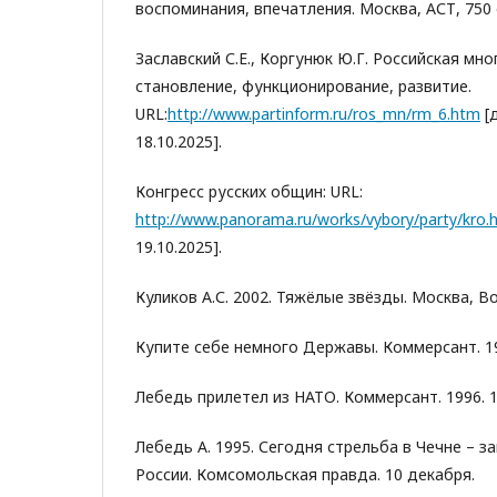
воспоминания, впечатления. Москва, АСТ, 750 
Заславский С.Е., Коргунюк Ю.Г. Российская мн
становление, функционирование, развитие.
URL:
http://www.partinform.ru/ros_mn/rm_6.htm
[
18.10.2025].
Конгресс русских общин: URL:
http://www.panorama.ru/works/vybory/party/kro.
19.10.2025].
Куликов А.С. 2002. Тяжёлые звёзды. Москва, Во
Купите себе немного Державы. Коммерсант. 19
Лебедь прилетел из НАТО. Коммерсант. 1996. 1
Лебедь А. 1995. Сегодня стрельба в Чечне – 
России. Комсомольская правда. 10 декабря.