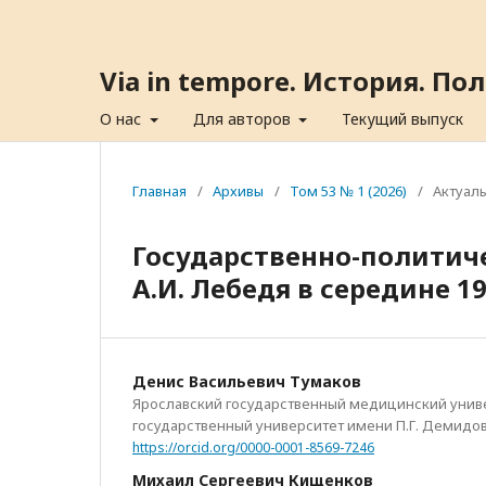
Via in tempore. История. П
О нас
Для авторов
Текущий выпуск
Главная
/
Архивы
/
Том 53 № 1 (2026)
/
Актуал
Государственно-политиче
А.И. Лебедя в середине 199
Денис Васильевич Тумаков
Ярославский государственный медицинский униве
государственный университет имени П.Г. Демидо
https://orcid.org/0000-0001-8569-7246
Михаил Сергеевич Кищенков