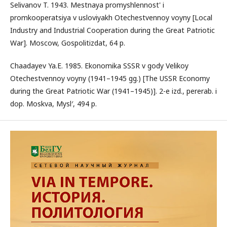
Selivanov T. 1943. Mestnaya promyshlennost' i
promkooperatsiya v usloviyakh Otechestvennoy voyny [Local
Industry and Industrial Cooperation during the Great Patriotic
War]. Moscow, Gospolitizdat, 64 p.
Chaadayev Ya.E. 1985. Ekonomika SSSR v gody Velikoy
Otechestvennoy voyny (1941–1945 gg.) [The USSR Economy
during the Great Patriotic War (1941–1945)]. 2-e izd., pererab. i
dop. Moskva, Mysl′, 494 p.