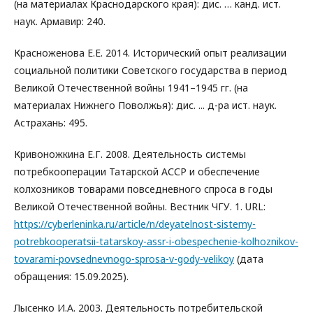
(на материалах Краснодарского края): дис. … канд. ист.
наук. Армавир: 240.
Красноженова Е.Е. 2014. Исторический опыт реализации
социальной политики Советского государства в период
Великой Отечественной войны 1941–1945 гг. (на
материалах Нижнего Поволжья): дис. ... д-ра ист. наук.
Астрахань: 495.
Кривоножкина Е.Г. 2008. Деятельность системы
потребкооперации Татарской АССР и обеспечение
колхозников товарами повседневного спроса в годы
Великой Отечественной войны. Вестник ЧГУ. 1. URL:
https://cyberleninka.ru/article/n/deyatelnost-sistemy-
potrebkooperatsii-tatarskoy-assr-i-obespechenie-kolhoznikov-
tovarami-povsednevnogo-sprosa-v-gody-velikoy
(дата
обращения: 15.09.2025).
Лысенко И.А. 2003. Деятельность потребительской