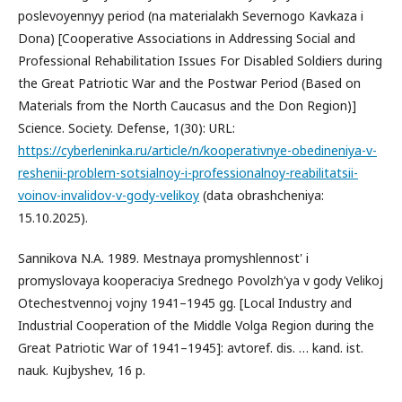
poslevoyennyy period (na materialakh Severnogo Kavkaza i
Dona) [Cooperative Associations in Addressing Social and
Professional Rehabilitation Issues For Disabled Soldiers during
the Great Patriotic War and the Postwar Period (Based on
Materials from the North Caucasus and the Don Region)]
Science. Society. Defense, 1(30): URL:
https://cyberleninka.ru/article/n/kooperativnye-obedineniya-v-
reshenii-problem-sotsialnoy-i-professionalnoy-reabilitatsii-
voinov-invalidov-v-gody-velikoy
(data obrashcheniya:
15.10.2025).
Sannikova N.A. 1989. Mestnaya promyshlennost' i
promyslovaya kooperaciya Srednego Povolzh'ya v gody Velikoj
Otechestvennoj vojny 1941–1945 gg. [Local Industry and
Industrial Cooperation of the Middle Volga Region during the
Great Patriotic War of 1941–1945]: avtoref. dis. … kand. ist.
nauk. Kujbyshev, 16 p.