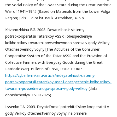
the Social Policy of the Soviet State during the Great Patriotic
War of 1941–1945 (Based on Materials from the Lower Volga
Region)]: dis. ... d-ra ist. nauk. Astrakhan, 495 p.
Krivonozhkina E.G. 2008. Deyatel′nost′ sistemy
potrebkooperatsii Tatarskoy ASSR i obespecheniye
kolkhoznikov tovarami povsednevnogo sprosa v gody Velikoy
Otechestvennoy voyny [The Activities of the Consumer
Cooperative System of the Tatar ASSR and the Provision of
Collective Farmers with Everyday Goods during the Great
Patriotic War]. Bulletin of ChSU, Issue 1: URL:
https://cyberleninka.ru/article/n/deyatelnost-sistemy-
potrebkooperatsii-tatarskoy-assr-i-obespechenie-kolhoznikov-
tovarami-povsednevnogo-sprosa-v-gody-velikoy
(data
obrashcheniya: 15.09.2025)
Lysenko I.A. 2003. Deyatel'nost' potrebitel'skoy kooperatsii v
gody Velikoy Otechestvennoy voyny: na primere