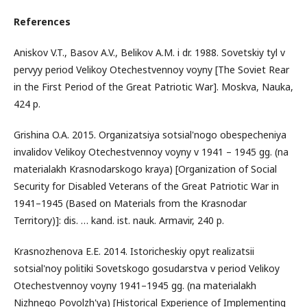
References
Aniskov V.T., Basov A.V., Belikov A.M. i dr. 1988. Sovetskiy tyl v
pervyy period Velikoy Otechestvennoy voyny [The Soviet Rear
in the First Period of the Great Patriotic War]. Moskva, Nauka,
424 p.
Grishina O.A. 2015. Organizatsiya sotsial'nogo obespecheniya
invalidov Velikoy Otechestvennoy voyny v 1941 – 1945 gg. (na
materialakh Krasnodarskogo kraya) [Organization of Social
Security for Disabled Veterans of the Great Patriotic War in
1941–1945 (Based on Materials from the Krasnodar
Territory)]: dis. … kand. ist. nauk. Armavir, 240 p.
Krasnozhenova E.E. 2014. Istoricheskiy opyt realizatsii
sotsial'noy politiki Sovetskogo gosudarstva v period Velikoy
Otechestvennoy voyny 1941–1945 gg. (na materialakh
Nizhnego Povolzh'ya) [Historical Experience of Implementing