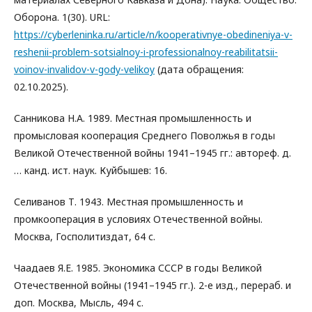
Оборона. 1(30). URL:
https://cyberleninka.ru/article/n/kooperativnye-obedineniya-v-
reshenii-problem-sotsialnoy-i-professionalnoy-reabilitatsii-
voinov-invalidov-v-gody-velikoy
(дата обращения:
02.10.2025).
Санникова Н.А. 1989. Местная промышленность и
промысловая кооперация Среднего Поволжья в годы
Великой Отечественной войны 1941–1945 гг.: автореф. д.
… канд. ист. наук. Куйбышев: 16.
Селиванов Т. 1943. Местная промышленность и
промкооперация в условиях Отечественной войны.
Москва, Госполитиздат, 64 с.
Чаадаев Я.Е. 1985. Экономика СССР в годы Великой
Отечественной войны (1941–1945 гг.). 2-е изд., перераб. и
доп. Москва, Мысль, 494 с.