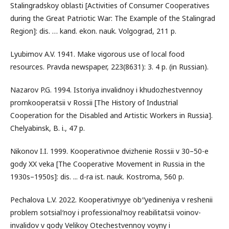
Stalingradskoy oblasti [Activities of Consumer Cooperatives
during the Great Patriotic War: The Example of the Stalingrad
Region]: dis. … kand. ekon. nauk. Volgograd, 211 p.
Lyubimov A.V. 1941. Make vigorous use of local food
resources. Pravda newspaper, 223(8631): 3. 4 p. (in Russian).
Nazarov P.G. 1994. Istoriya invalidnoy i khudozhestvennoy
promkooperatsii v Rossii [The History of Industrial
Cooperation for the Disabled and Artistic Workers in Russia].
Chelyabinsk, B. i., 47 p.
Nikonov I.I. 1999. Kooperativnoe dvizhenie Rossii v 30–50-e
gody XX veka [The Cooperative Movement in Russia in the
1930s–1950s]: dis. ... d-ra ist. nauk. Kostroma, 560 p.
Pechalova L.V. 2022. Kooperativnyye ob′′yedineniya v reshenii
problem sotsial′noy i professional′noy reabilitatsii voinov-
invalidov v gody Velikoy Otechestvennoy voyny i