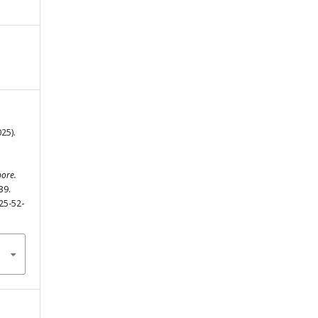
25).
pore.
39.
25-52-