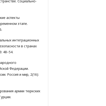
странстве. Социально-
ские аспекты
временном этапе.
6.
ональных интеграционных
езопасности в странах
: 48–54.
народного
йской Федерации.
. Россия и мир, 2(16):
ирования армии тюркских
Турции.