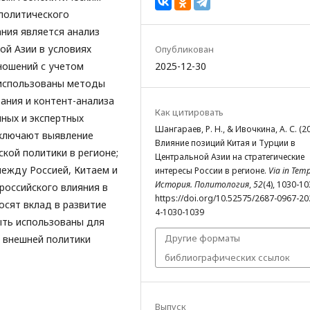
 политического
ния является анализ
ой Азии в условиях
Опубликован
ошений с учетом
2025-12-30
 использованы методы
ания и контент-анализа
Как цитировать
ных и экспертных
Шангараев, Р. Н., & Ивочкина, А. С. (20
включают выявление
Влияние позиций Китая и Турции в
кой политики в регионе;
Центральной Азии на стратегические
ежду Россией, Китаем и
интересы России в регионе.
Via in Tem
История. Политология
,
52
(4), 1030-10
российского влияния в
https://doi.org/10.52575/2687-0967-20
осят вклад в развитие
4-1030-1039
ть использованы для
Другие форматы
и внешней политики
библиографических ссылок
Выпуск