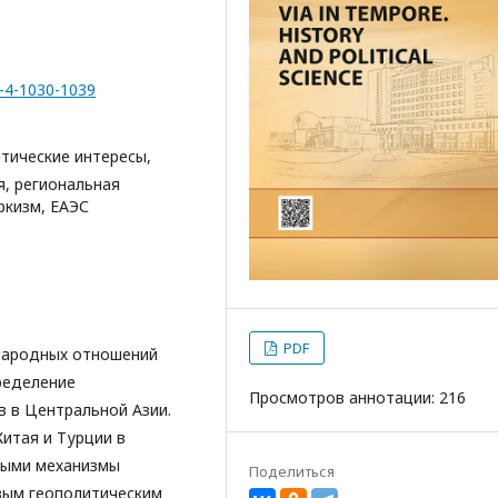
2-4-1030-1039
тические интересы,
я, региональная
ркизм, ЕАЭС
PDF
народных отношений
ределение
Просмотров аннотации: 216
в в Центральной Азии.
Китая и Турции в
ными механизмы
Поделиться
вым геополитическим