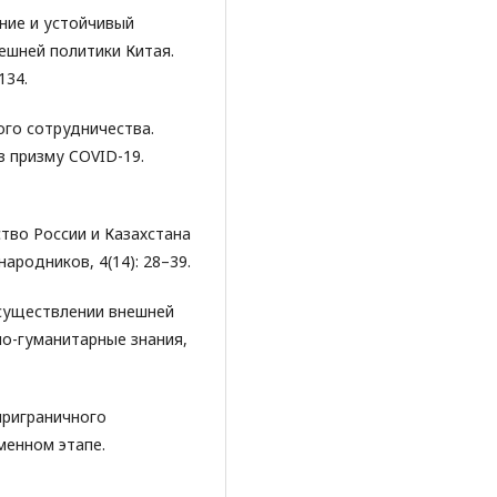
ние и устойчивый
ешней политики Китая.
134.
ого сотрудничества.
 призму COVID-19.
ство России и Казахстана
ародников, 4(14): 28–39.
 осуществлении внешней
но-гуманитарные знания,
приграничного
менном этапе.