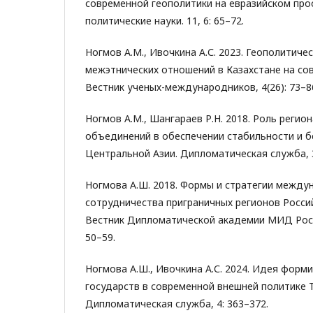
современной геополитики на евразийском про
политические науки. 11, 6: 65–72.
Ногмов А.М., Ивочкина А.С. 2023. Геополитиче
межэтнических отношений в Казахстане на со
Вестник ученых-международников, 4(26): 73–8
Ногмов А.М., Шангараев Р.Н. 2018. Роль реги
объединений в обеспечении стабильности и б
Центральной Азии. Дипломатическая служба, 3
Ногмова А.Ш. 2018. Формы и стратегии между
сотрудничества приграничных регионов Росси
Вестник Дипломатической академии МИД России
50–59.
Ногмова А.Ш., Ивочкина А.С. 2024. Идея форм
государств в современной внешней политике 
Дипломатическая служба, 4: 363–372.