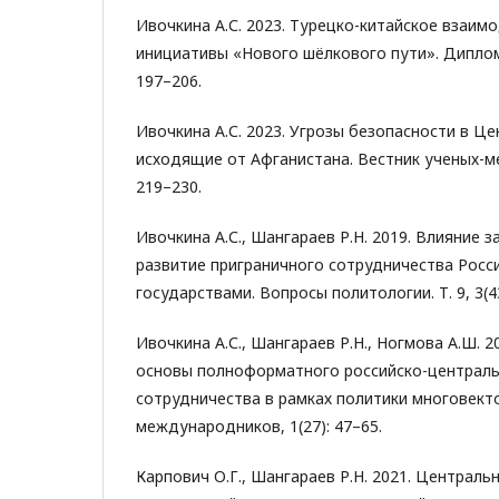
Ивочкина А.С. 2023. Турецко-китайское взаим
инициативы «Нового шёлкового пути». Диплом
197–206.
Ивочкина А.С. 2023. Угрозы безопасности в Це
исходящие от Афганистана. Вестник ученых-м
219–230.
Ивочкина А.С., Шангараев Р.Н. 2019. Влияние 
развитие приграничного сотрудничества Росси
государствами. Вопросы политологии. Т. 9, 3(43
Ивочкина А.С., Шангараев Р.Н., Ногмова А.Ш. 
основы полноформатного российско-централь
сотрудничества в рамках политики многовекто
международников, 1(27): 47–65.
Карпович О.Г., Шангараев Р.Н. 2021. Централь