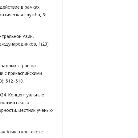
одействие в рамках
атическая служба, 3:
нтральной Азии,
еждународников, 1(23):
западных стран на
и с прикаспийскими
): 512–518.
2024. Концептуальные
ноазиатского
рности. Вестник ученых-
ная Азия в контексте