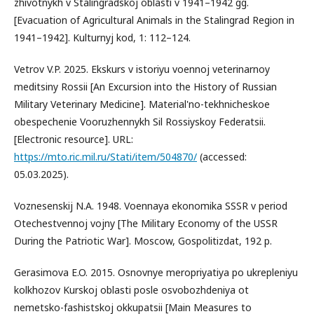
zhivotnykh v Stalingradskoj oblasti v 1941–1942 gg.
[Evacuation of Agricultural Animals in the Stalingrad Region in
1941–1942]. Kulturnyj kod, 1: 112–124.
Vetrov V.P. 2025. Ekskurs v istoriyu voennoj veterinarnoy
meditsiny Rossii [An Excursion into the History of Russian
Military Veterinary Medicine]. Material'no-tekhnicheskoe
obespechenie Vooruzhennykh Sil Rossiyskoy Federatsii.
[Electronic resource]. URL:
https://mto.ric.mil.ru/Stati/item/504870/
(accessed:
05.03.2025).
Voznesenskij N.A. 1948. Voennaya ekonomika SSSR v period
Otechestvennoj vojny [The Military Economy of the USSR
During the Patriotic War]. Moscow, Gospolitizdat, 192 p.
Gerasimova E.O. 2015. Osnovnye meropriyatiya po ukrepleniyu
kolkhozov Kurskoj oblasti posle osvobozhdeniya ot
nemetsko-fashistskoj okkupatsii [Main Measures to