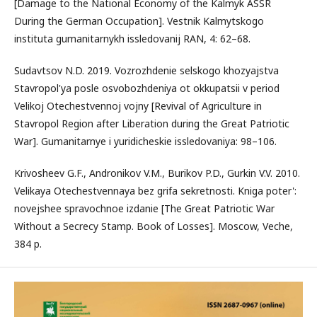
[Damage to the National Economy of the Kalmyk ASSR
During the German Occupation]. Vestnik Kalmytskogo
instituta gumanitarnykh issledovanij RAN, 4: 62–68.
Sudavtsov N.D. 2019. Vozrozhdenie selskogo khozyajstva
Stavropol'ya posle osvobozhdeniya ot okkupatsii v period
Velikoj Otechestvennoj vojny [Revival of Agriculture in
Stavropol Region after Liberation during the Great Patriotic
War]. Gumanitarnye i yuridicheskie issledovaniya: 98–106.
Krivosheev G.F., Andronikov V.M., Burikov P.D., Gurkin V.V. 2010.
Velikaya Otechestvennaya bez grifa sekretnosti. Kniga poter':
novejshee spravochnoe izdanie [The Great Patriotic War
Without a Secrecy Stamp. Book of Losses]. Moscow, Veche,
384 p.