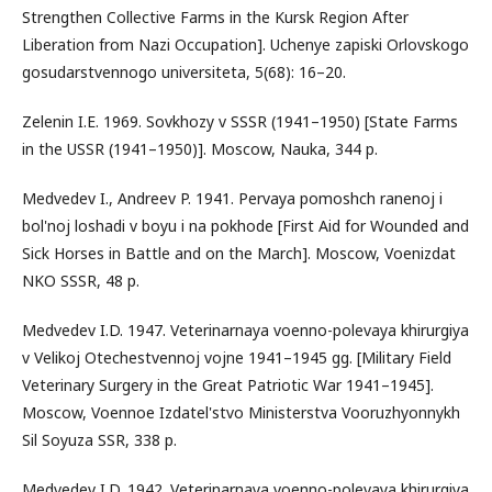
Strengthen Collective Farms in the Kursk Region After
Liberation from Nazi Occupation]. Uchenye zapiski Orlovskogo
gosudarstvennogo universiteta, 5(68): 16–20.
Zelenin I.E. 1969. Sovkhozy v SSSR (1941–1950) [State Farms
in the USSR (1941–1950)]. Moscow, Nauka, 344 p.
Medvedev I., Andreev P. 1941. Pervaya pomoshch ranenoj i
bol'noj loshadi v boyu i na pokhode [First Aid for Wounded and
Sick Horses in Battle and on the March]. Moscow, Voenizdat
NKO SSSR, 48 p.
Medvedev I.D. 1947. Veterinarnaya voenno-polevaya khirurgiya
v Velikoj Otechestvennoj vojne 1941–1945 gg. [Military Field
Veterinary Surgery in the Great Patriotic War 1941–1945].
Moscow, Voennoe Izdatel'stvo Ministerstva Vooruzhyonnykh
Sil Soyuza SSR, 338 p.
Medvedev I.D. 1942. Veterinarnaya voenno-polevaya khirurgiya