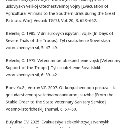
usloviyakh Velikoj Otechestvennoj vojny [Evacuation of
Agricultural Animals to the Southern Urals during the Great
Patriotic War]. Vestnik TGTU, Vol. 20, 3: 653–662.
Belenkij O. 1985. V dni surovykh ispytanij vojsk [In Days of
Severe Trials of the Troops]. Tyl i snabzhenie Sovetskikh
vooruzhennykh sil, 5: 47–49.
Belenkij O. 1975. Veterinarnoe obespechenie vojsk [Veterinary
Support of the Troops]. Tyl i snabzhenie Sovetskikh
vooruzhennykh sil, 6: 39–42.
Boev Yu.G., Vetrov V.P. 2007. Ot konjushennogo prikaza – k
gosudarstvennoj veterinarnosanitarnoj sluzhbe [From the
Stable Order to the State Veterinary-Sanitary Service].
Voenno-istoricheskij zhurnal, 6: 57–60.
Bulyulina E.V. 2025. Evakuatsiya selskokhozyajstvennykh