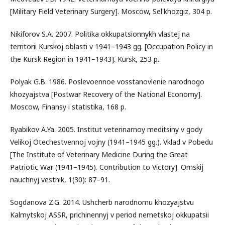
[Military Field Veterinary Surgery]. Moscow, Sel'khozgiz, 304 p.
Nikiforov S.A. 2007. Politika okkupatsionnykh vlastej na
territorii Kurskoj oblasti v 1941–1943 gg. [Occupation Policy in
the Kursk Region in 1941–1943]. Kursk, 253 p.
Polyak G.B. 1986. Poslevoennoe vosstanovlenie narodnogo
khozyajstva [Postwar Recovery of the National Economy].
Moscow, Finansy i statistika, 168 p.
Ryabikov A.Ya. 2005. Institut veterinarnoy meditsiny v gody
Velikoj Otechestvennoj vojny (1941–1945 gg.). Vklad v Pobedu
[The Institute of Veterinary Medicine During the Great
Patriotic War (1941–1945). Contribution to Victory]. Omskij
nauchnyj vestnik, 1(30): 87–91.
Sogdanova Z.G. 2014. Ushcherb narodnomu khozyajstvu
Kalmytskoj ASSR, prichinennyj v period nemetskoj okkupatsii