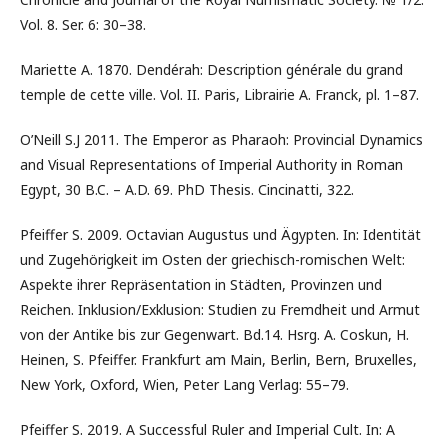
Vol. 8. Ser. 6: 30–38.
Mariette A. 1870. Dendérah: Description générale du grand
temple de cette ville. Vol. II. Paris, Librairie A. Franck, pl. 1–87.
O’Neill S.J 2011. The Emperor as Pharaoh: Provincial Dynamics
and Visual Representations of Imperial Authority in Roman
Egypt, 30 B.C. – A.D. 69. PhD Thesis. Сincinatti, 322.
Pfeiffer S. 2009. Octavian Augustus und Ägypten. In: Identität
und Zugehörigkeit im Osten der griechisch-romischen Welt:
Aspekte ihrer Repräsentation in Städten, Provinzen und
Reichen. Inklusion/Exklusion: Studien zu Fremdheit und Armut
von der Antike bis zur Gegenwart. Bd.14. Hsrg. A. Coskun, H.
Heinen, S. Pfeiffer. Frankfurt am Main, Berlin, Bern, Bruxelles,
New York, Oxford, Wien, Peter Lang Verlag: 55–79.
Pfeiffer S. 2019. A Successful Ruler and Imperial Cult. In: A