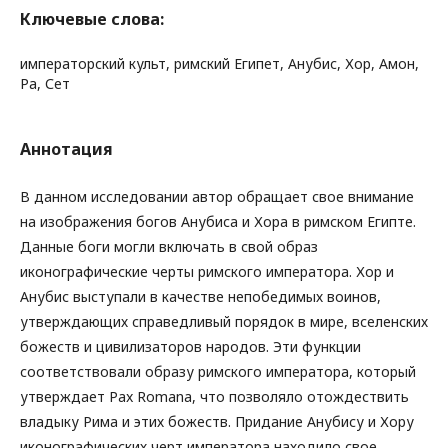
Ключевые слова:
императорский культ, римский Египет, Анубис, Хор, Амон,
Ра, Сет
Аннотация
В данном исследовании автор обращает свое внимание
на изображения богов Анубиса и Хора в римском Египте.
Данные боги могли включать в свой образ
иконографические черты римского императора. Хор и
Анубис выступали в качестве непобедимых воинов,
утверждающих справедливый порядок в мире, вселенских
божеств и цивилизаторов народов. Эти функции
соответствовали образу римского императора, который
утверждает Pax Romana, что позволяло отождествить
владыку Рима и этих божеств. Придание Анубису и Хору
иконографических черт императора находило свое