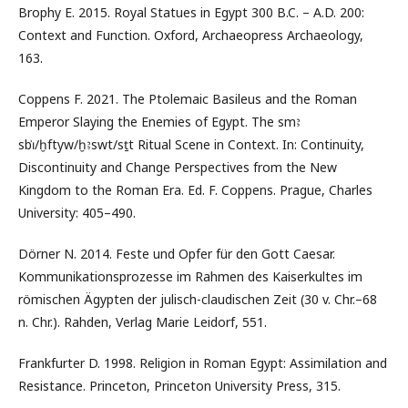
Brophy E. 2015. Royal Statues in Egypt 300 B.C. – A.D. 200:
Context and Function. Oxford, Archaeopress Archaeology,
163.
Coppens F. 2021. The Ptolemaic Basileus and the Roman
Emperor Slaying the Enemies of Egypt. The smꜣ
sbı͗/ḫftyw/ḫꜣswt/sṯt Ritual Scene in Context. In: Continuity,
Discontinuity and Change Perspectives from the New
Kingdom to the Roman Era. Ed. F. Coppens. Prague, Charles
University: 405–490.
Dörner N. 2014. Feste und Opfer für den Gott Caesar.
Kommunikationsprozesse im Rahmen des Kaiserkultes im
römischen Ägypten der julisch-claudischen Zeit (30 v. Chr.–68
n. Chr.). Rahden, Verlag Marie Leidorf, 551.
Frankfurter D. 1998. Religion in Roman Egypt: Assimilation and
Resistance. Princeton, Princeton University Press, 315.