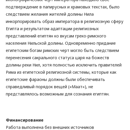
подтверждение в папирусных и храмовых текстах, было
следствием желания жителей долины Нила
инкорпорировать образ императора в религиозную сферу
Египта и результатом адаптации религиозных
представлений египтян ко вкусам греко-римского
населения Нильской долины. Одновременно придание
египетским богам римских черт могло быть следствием
перенесения сакрального статуса царя на божеств
долины реки Нил, хотя полностью исключить правителей
Рима из египетской религиозной системы, которые как
египетские фараоны должны были обеспечивать
справедливый порядок вещей («Маат»), не
представлялось возможным для сознания египтян.
Финансирование
Работа выполнена без внешних источников