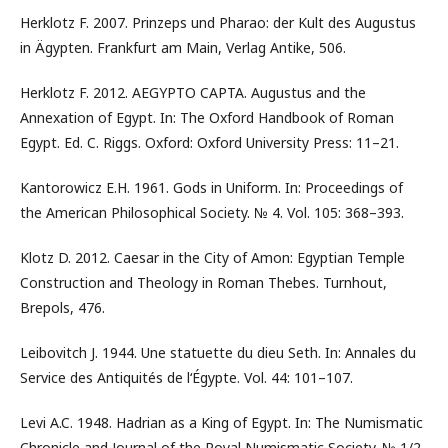
Herklotz F. 2007. Prinzeps und Pharao: der Kult des Augustus
in Ägypten. Frankfurt am Main, Verlag Antike, 506.
Herklotz F. 2012. AEGYPTO CAPTA. Augustus and the
Annexation of Egypt. In: The Oxford Handbook of Roman
Egypt. Ed. C. Riggs. Oxford: Oxford University Press: 11–21.
Kantorowicz E.H. 1961. Gods in Uniform. In: Proceedings of
the American Philosophical Society. № 4. Vol. 105: 368–393.
Klotz D. 2012. Caesar in the City of Amon: Egyptian Temple
Construction and Theology in Roman Thebes. Turnhout,
Brepols, 476.
Leibovitch J. 1944. Une statuette du dieu Seth. In: Annales du
Service des Antiquités de l‘Égypte. Vol. 44: 101–107.
Levi A.C. 1948. Hadrian as a King of Egypt. In: The Numismatic
Chronicle and Journal of the Royal Numismatic Society. № 1/2.