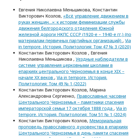
Евгения Николаевна Меньшикова, Константин
Викторович Козлов,
«Всё управление движением в
руках женщин…»: к истории феминизации службы
движения белгородского отделения Южной
железной дороги НКПС СССР (1920-е – 1940-е гг.) (по
материалам первичных партийных организаций)
,
Via
in tempore. История. Политология: Том 47 № 3 (2020)
Константин Викторович Козлов , Евгения
Николаевна Меньшикова ,
Уездные наблюдатели в
системе управления церковными школами в
епархиях центрального Черноземья в конце XIX –
начале XX веков
,
Via in tempore. История.
Политология: Том 49 № 1 (2022)
Константин Викторович Козлов, Марина
Александровна Сергиенко,
Православные часовни
Центрального Черноземья – памятники спасения
императорской семьи 17 октября 1888 года
,
Via in
tempore. История. Политология: Том 51 № 1 (2024)
Константин Викторович Козлов,
Мемориальная
проповедь православного духовенства в епархиях
Центрального Черноземья в день памяти спасения