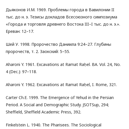
Дьяконов И.М. 1969. Проблемы города в Вавилонии II
тыс. до н. э. Тезисы докладов Всесоюзного симпозиума
«Города и торговля древнего Востока III–I тыс. до н. э.».
Ереван: 12–17.
Шей У. 1998. Пророчество Даниила 9:24–27. Глубины
пророчеств, т. 2. Заокский: 5–55.
Aharoni Y. 1961. Excavations at Ramat Raḥel. BA. Vol. 24, No.
4 (Dec.): 97–118.
Aharoni Y. 1962. Excavations at Ramat Raḥel, I. Rome, 321.
Carter Ch.E. 1999. The Emergence of Yehud in the Persian
Period. A Social and Demographic Study. JSOTSup, 294;
Sheffield, Sheffield Academic Press, 392.
Finkelstein L. 1940. The Pharisees. The Sociological