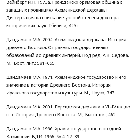
Вейнберг Й.П. 1973a. Гражданско-храмовая община в
западных провинциях Ахеменидской державы.
Диссертация на соискание учёной степени доктора
исторических наук. Тбилиси, 425 с.
Дандамаев М.А. 2004. Ахеменидская держава. История
древнего Востока: От ранних государственных
образований до древних империй. Под ред. А.В. Седова.
М., Вост. лит.: 581–655.
Дандамаев М.А. 1971. Ахеменидское государство и его
значение в истории Древнего Востока. История
Иранского государства и культуры. М., Наука, 347.
Дандамаев М.А. 2001. Персидская держава в VI–IV вв. до
н. э. История Древнего Востока. М., Высш. шк., 462.
Дандамаев М.А. 1966. Храм и государство в поздней
Вавилонии. ВДИ. 1966. № 4: 17–39.