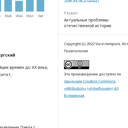
Раздел
Актуальные проблемы
отечественной истории
Copyright (c) 2022 Via in tempore. Ис
Политология
ургский
йших времён до ХХ века,
Это произведение доступно по
ситет,
лицензии Creative Commons
«Attribution» («Атрибуция») 4.0
Всемирная
.
правление Павла I.