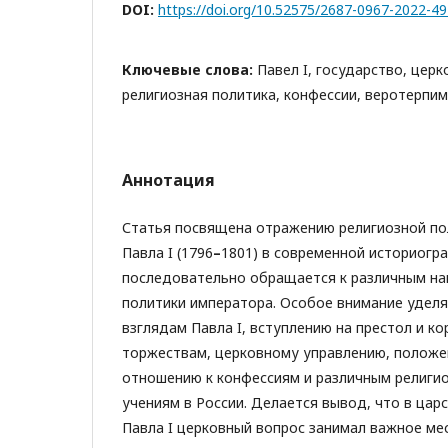
DOI:
https://doi.org/10.52575/2687-0967-2022-4
Ключевые слова:
Павел I, государство, церк
религиозная политика, конфессии, веротерпи
Аннотация
Статья посвящена отражению религиозной по
Павла I (1796
–
1801) в современной историогр
последовательно обращается к различным на
политики императора. Особое внимание удел
взглядам Павла I, вступлению на престол и 
торжествам, церковному управлению, положе
отношению к конфессиям и различным религи
учениям в России. Делается вывод, что в ца
Павла I церковный вопрос занимал важное ме