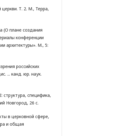
церкви. Т. 2. М., Терра,
а (О плане создания
териалы конференции
и архитектуры». М., 5:
ззрения российских
. ... канд. юр. наук.
: структура, специфика,
ий Новгород, 26 с.
кты в церковной сфере,
ура и общая