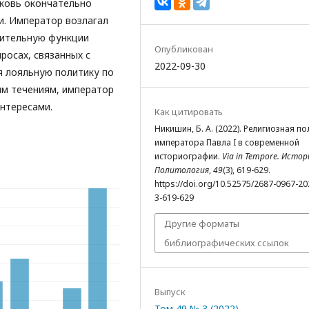
рковь окончательно
и. Император возлагал
нительную функции
Опубликован
просах, связанных с
2022-09-30
я лояльную политику по
ым течениям, император
нтересами.
Как цитировать
Никишин, Б. А. (2022). Религиозная по
императора Павла I в современной
историографии.
Via in Tempore. Истор
Политология
,
49
(3), 619-629.
https://doi.org/10.52575/2687-0967-20
3-619-629
Другие форматы
библиографических ссылок
Выпуск
Том 49 № 3 (2022)