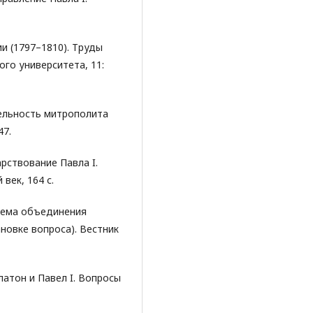
и (1797–1810). Труды
го университета, 11:
тельность митрополита
47.
арствование Павла I.
век, 164 с.
блема объединения
новке вопроса). Вестник
атон и Павел I. Вопросы