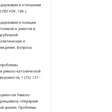
модержавия в отношении
 СПбГИЭУ, 196 с.
одержавия и позиция
толиков и униатов в
зарубежной
политические и
оведение. Вопросы
я проблемы
и римско-католической
ведомости, 1 (72): 121–
кументов Римско-
стренцевича «Иерархия
ный анализ. Проблемы