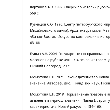
Карташёв А.В. 1992. Очерки по истории русской 
569 с.
Кузнецов С.О. 1996. Центр петербургского мир
Михайловского замка). Архитектура мира. Ма
«Запад-Восток: Искусство композиции в истори
63–66.
Лушин А.Н. 2004. Государственно-правовые во
масонов на рубеже XVIII–XIX веков. Автореф. дис
Нижний Новгород, 29 с.
Момотова Е.П. 2021. Законодательство Павла I
значение. Автореф. дис. … канд. юр. наук. Нижн
Момотова Е.П. 2018. Нормативные правовые а
изданные в период правления Павла I: структ
характеристика. Новый ракурс, 4: 154–160.