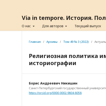
Via in tempore. История. П
О нас
Для авторов
Текущий выпуск
Главная
/
Архивы
/
Том 49 № 3 (2022)
/
Актуал
Религиозная политика им
историографии
Борис Андреевич Никишин
Санкт-Петербургский государственный университ
https://orcid.org/0000-0002-9804-8058