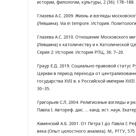
истории, филологии, культуры, 2 (36): 178–188.
Глазева А.С. 2009. Жизнь и взгляды московск
(Левшина). Via in tempore. История. Политология
Глазева А.С. 2010. Отношение Московского м
(Левшина) к католичеству и к Католической Це
Серия 2: История. История РПЦ, 36: 7–20.
Граур Е.Д. 2019. Социально-правовой статус 
Церкви в период перехода от централизован
государства XVII в. к Российской империи XVIII 
30–35.
Григорьев С.Л. 2004. Религиозные взгляды и р
Павла I. Автореф. дис. … канд. ист. наук. Екатер
Каменский А.Б. 2001. От Петра I до Павла I: Ре
века (Опыт целостного анализа). М., РГГУ, 575 