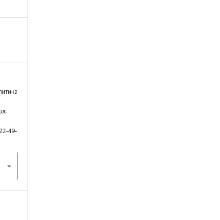
литика
ия.
22-49-