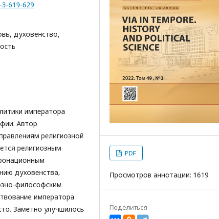
9-3-619-629
овь, духовенство,
мость
литики императора
афии. Автор
правлениям религиозной
яется религиозным
PDF
коронационным
нию духовенства,
Просмотров аннотации: 1619
озно-философским
рствование императора
Поделиться
сто. Заметно улучшилось