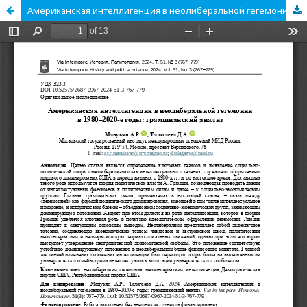
Американская интеллигенция в неолиберальной гегемонии в 1980–2020-е годы: грамшианский анализ