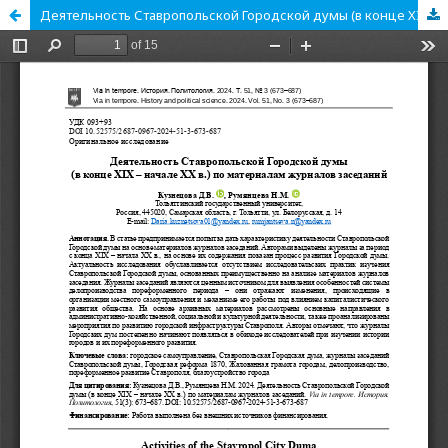
Деятельность Ставропольской Городской думы (в конце XIX – начале XX в.) по материалам журналов заседаний