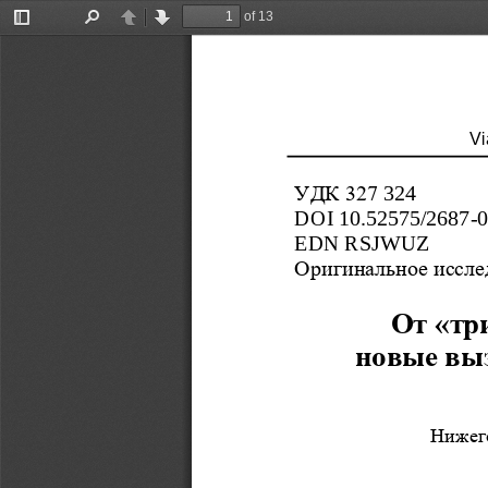
of 13
Toggle
Find
Previous
Next
Sidebar
Vi
УДК 327
324
DOI
10.52575/2687
-
EDN
RSJWUZ
Оригинальное 
иссле
От «тр
новые вы
Нижег