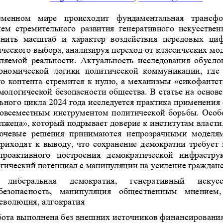
еменном  мире  происходит  фундаментальная  трансфо
ем  стремительного  развития  генеративного  искусственн
нить  масштаб  и  характер  воздействия  передовых  ци
ческого выбора, анализируя переход от классических мод
ляемой  реальности.  Актуальность  исследования  обусл
ономической  логики  политической  коммуникации,  где 
го контента стремится к нулю, а механизмы «сикофантст
мологической безопасности общества. В статье на основ
ьного цикла 2024 года и
сследуется практика применения 
овсеместным инструментом политической борьбы. Особо
жеца», который подрывает доверие к институтам власти,
лючевые  решения  принимаются  непрозрачными  моделя
риходят к выводу, что сохранение демократии требует 
 проактивного  построения  демократической  инфрастру
гический потенциал с манипуляции на усиление гражданс
либеральная   демократия,   генеративный   искусс
безопасность,  манипуляция  общественным  мнением, 
революция, алгократия
бота выполнена без внешних источников финансирования