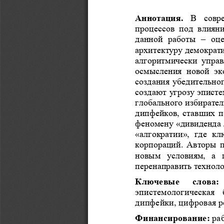
Аннотация. 
В  совр
процессов  под  влияни
данной  работы 
–
оце
ар
хитектуру демократи
алгоритмически  управ
осмысления  новой  эк
создания убедительно
создают угрозу эписте
глобального избирател
дипфейков, ставших п
феномену «дивиденда л
«алгократии»,  г
де  к
корпораций. Авторы п
новым  условиям,  а 
пе
ренаправить техноло
Ключевые   слова: 
эпистемологическая  
дипфейк
и, цифровая 
Финансирование:
ра