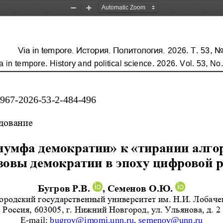
Zoom
Zoom
Out
In
Via in tempore. История. Политология. 
202
6
. 
Т
.
5
3
,
N
a in tempore. History and political science. 
202
6
. 
Vol. 
53
, No
0967
-
2026
-
53
-
2
-
484
-
496
дование
иумфа демократии» к «тирании алго
зовы демократии в эпоху цифровой 
Бугров Р.В.
, Семенов О.Ю.
ородский государственный 
университет им. Н.И. Лобаче
Россия, 
603005, г. Нижний Новгород, ул. Ульянова
,
д. 2
E
-
mail
: 
bugrov
@
imomi
.
unn
.
ru
, 
semenov
@
unn
.
ru