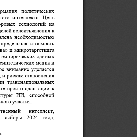
рмация  политических 
ого  интеллекта.  Цель 
фровых  технологий  на 
елей волеизъявления к 
овлена  необходимостью 
предельная  стоимость 
ва» и микротаргетинга 
е эмпирических данных 
синтетических медиа и 
е внимание уделяется 
 и рискам становления 
ми  транснациональных 
не просто адаптации к 
ктуры  ИИ,  способной 
кого участия.
твенный   интеллект, 
 выборы  2024  года, 
.