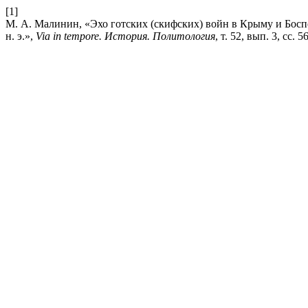
[1]
М. А. Малинин, «Эхо готских (скифских) войн в Крыму и Боспо
н. э.»,
Via in tempore. История. Политология
, т. 52, вып. 3, сс. 