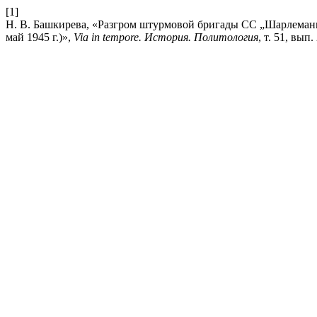
[1]
Н. В. Башкирева, «Разгром штурмовой бригады СС „Шарлемань“
май 1945 г.)»,
Via in tempore. История. Политология
, т. 51, вып.