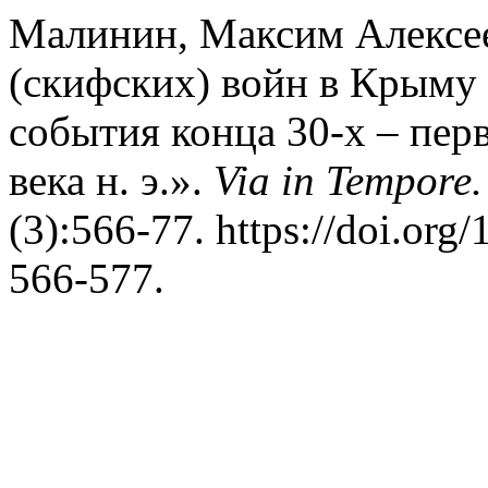
Малинин, Максим Алексее
(скифских) войн в Крыму 
события конца 30-х – перв
века н. э.».
Via in Tempor
(3):566-77. https://doi.or
566-577.