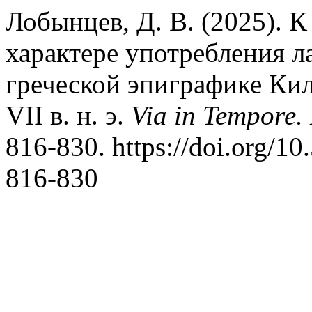
Лобынцев, Д. В. (2025). 
характере употребления л
греческой эпиграфике Кили
VII в. н. э.
Via in Tempore
816-830. https://doi.org/1
816-830