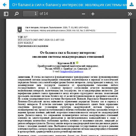
От баланса сил к балансу интересов: эволюция системы международных отношений