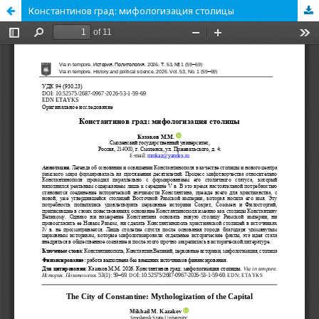
Константинов град: мифологизация столицы