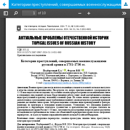
Категории преступлений, совершаемых военнослужащими русской армии в 1731–1736 гг.